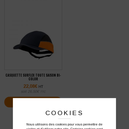
CASQUETTE SURFLEX TOUTE SAISON BI-
COLOR
22,08
€
HT
soit
26,50
€
TTC
VOIR PLUS D'INFOS
COOKIES
Nous utilisons des cookies pour vous permettre de
visiter et d'utiliser notre site. Certains cookies sont