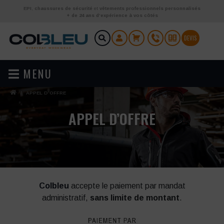
Aller au contenu
EPI
,
chaussures de sécurité
et
vêtements professionnels personnalisés
+ de 24 ans d’expérience à vos côtés
DEVIS
MENU
/
APPEL D’OFFRE
APPEL D’OFFRE
Colbleu
accepte le paiement par mandat
administratif,
sans limite de montant
.