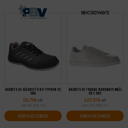
BASKETS DE SÉCURITÉ P.B.V TYPHON S3
BASKETS DE TRAVAIL NORDWAYS MAËL
SRA
OB E SRC
50,70
€
127,97
€
HT
HT
soit
60,84
€
soit
153,56
€
TTC
TTC
VOIR PLUS D'INFOS
VOIR PLUS D'INFOS