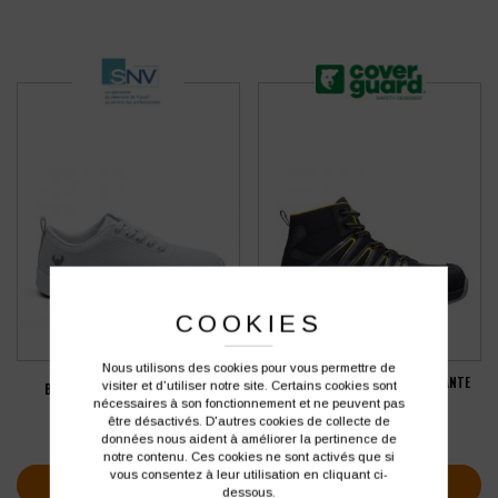
COOKIES
Nous utilisons des cookies pour vous permettre de
CHAUSSURE DE SÉCURITÉ MONTANTE
visiter et d'utiliser notre site. Certains cookies sont
BASKETS DE TRAVAIL SNV ALMA
COVERGUARD ALUNI
nécessaires à son fonctionnement et ne peuvent pas
être désactivés. D'autres cookies de collecte de
79,72
€
77,46
€
HT
HT
données nous aident à améliorer la pertinence de
soit
95,66
€
soit
92,95
€
TTC
TTC
notre contenu. Ces cookies ne sont activés que si
vous consentez à leur utilisation en cliquant ci-
VOIR PLUS D'INFOS
VOIR PLUS D'INFOS
dessous.