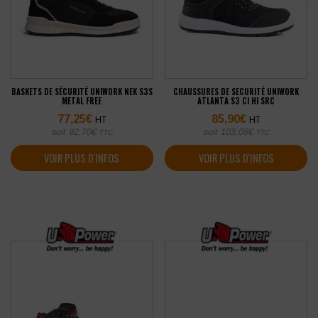
BASKETS DE SÉCURITÉ UNIWORK NEK S3S
CHAUSSURES DE SECURITÉ UNIWORK
METAL FREE
ATLANTA S3 CI HI SRC
77,25
€
85,90
€
HT
HT
soit
92,70
€
soit
103,08
€
TTC
TTC
VOIR PLUS D'INFOS
VOIR PLUS D'INFOS