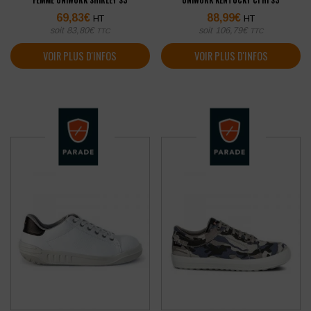
FEMME UNIWORK SHIRLEY S3
UNIWORK KENTUCKY CI HI S3
69,83
€
88,99
€
HT
HT
soit
83,80
€
soit
106,79
€
TTC
TTC
VOIR PLUS D'INFOS
VOIR PLUS D'INFOS