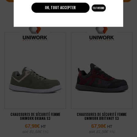
OK, TOUT ACCEPTER
TOUT INTERDIRE
CHAUSSURES DE SÉCURITÉ FEMME
CHAUSSURES DE SÉCURITÉ FEMME
UNIWORK BRIANA S3
UNIWORK BRITHNEY S3
67,98
€
67,98
€
HT
HT
soit
81,58
€
soit
81,58
€
TTC
TTC