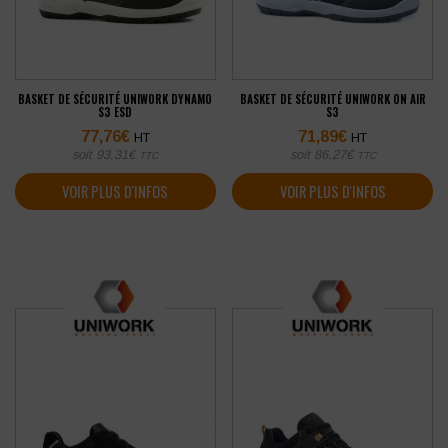
BASKET DE SÉCURITÉ UNIWORK DYNAMO
BASKET DE SÉCURITÉ UNIWORK ON AIR
S3 ESD
S3
77,76
€
71,89
€
HT
HT
soit
93,31
€
soit
86,27
€
TTC
TTC
VOIR PLUS D'INFOS
VOIR PLUS D'INFOS