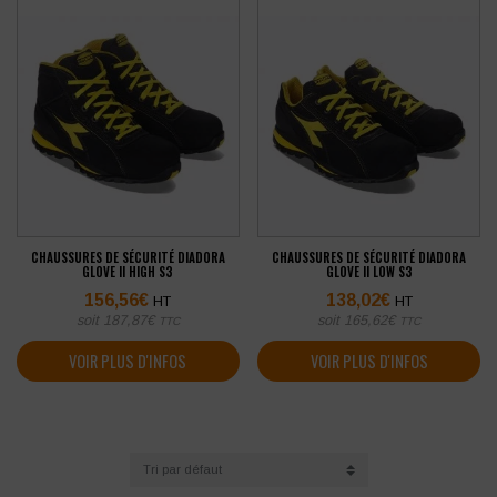
CHAUSSURES DE SÉCURITÉ DIADORA
CHAUSSURES DE SÉCURITÉ DIADORA
GLOVE II HIGH S3
GLOVE II LOW S3
156,56
€
138,02
€
HT
HT
soit
187,87
€
soit
165,62
€
TTC
TTC
VOIR PLUS D'INFOS
VOIR PLUS D'INFOS