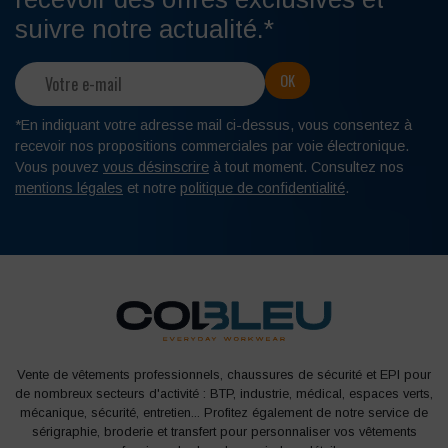
vous soyez issu des domaines de la santé, du BTP ou de la
suivre notre actualité.*
restauration, vous trouverez forcément des baskets
adaptées à leurs besoins.
Parmi nos
baskets de sécurité pour femme
, nous vous
*En indiquant votre adresse mail ci-dessus, vous consentez à
suggérons notamment les modèles modernes et tendance
recevoir nos propositions commerciales par voie électronique.
issus de chez NORDWAYS, UNIWORK ou encore
Vous pouvez
vous désinscrire
à tout moment. Consultez nos
PARADE. En plus de leur côté esthétique, ces baskets
mentions légales
et notre
politique de confidentialité
.
assureront une protection et un confort optimal à vos
salariées. Equipées de semelles anti-dérapantes et
d’embouts de protection résistants, elles protègeront vos
collaboratrices au quotidien.
DES BASKETS DE SÉCURITÉ
CONFORTABLES ET LÉGÈRES POUR TOUS
Vente de vêtements professionnels, chaussures de sécurité et EPI pour
LES MÉTIERS
de nombreux secteurs d'activité : BTP, industrie, médical, espaces verts,
mécanique, sécurité, entretien... Profitez également de notre service de
sérigraphie, broderie et transfert pour personnaliser vos vêtements