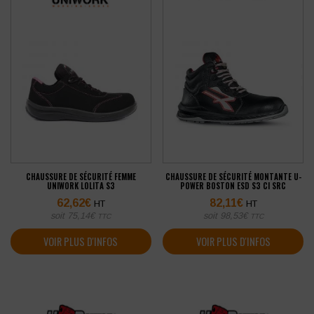
CHAUSSURE DE SÉCURITÉ FEMME
CHAUSSURE DE SÉCURITÉ MONTANTE U-
UNIWORK LOLITA S3
POWER BOSTON ESD S3 CI SRC
62,62
€
82,11
€
HT
HT
soit
75,14
€
soit
98,53
€
TTC
TTC
VOIR PLUS D'INFOS
VOIR PLUS D'INFOS