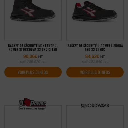
BACKET DE SÉCURITÉ MONTANTE U-
BASKET DE SÉCURITÉ U-POWER LISBONA
POWER STOCCOLMA S3 SRC CI ESD
ESD S3 CI SRC
90,06
€
84,62
€
HT
HT
soit
108,07
€
soit
101,54
€
TTC
TTC
VOIR PLUS D'INFOS
VOIR PLUS D'INFOS