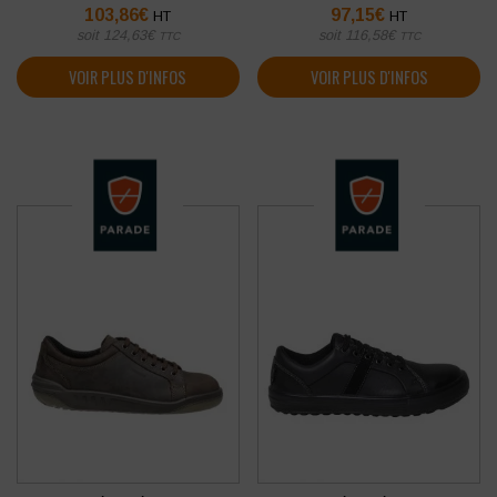
103,86
€
97,15
€
HT
HT
soit
124,63
€
soit
116,58
€
TTC
TTC
VOIR PLUS D'INFOS
VOIR PLUS D'INFOS