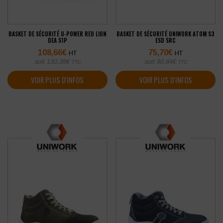
BASKET DE SÉCURITÉ U-POWER RED LION
BASKET DE SÉCURITÉ UNIWORK ATOM S3
DEA S1P
ESD SRC
108,66
€
75,70
€
HT
HT
soit
130,39
€
soit
90,84
€
TTC
TTC
VOIR PLUS D'INFOS
VOIR PLUS D'INFOS