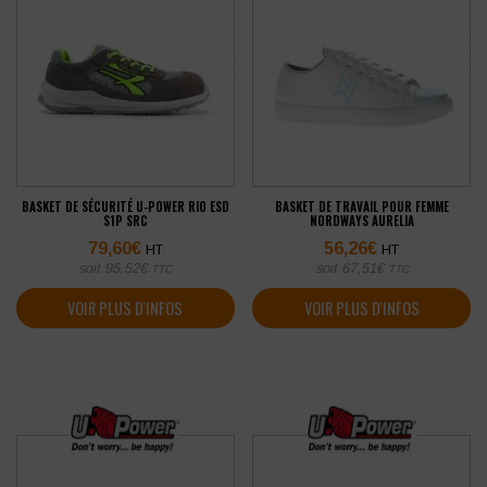
BASKET DE SÉCURITÉ U-POWER RIO ESD
BASKET DE TRAVAIL POUR FEMME
S1P SRC
NORDWAYS AURELIA
79,60
€
56,26
€
HT
HT
soit
95,52
€
soit
67,51
€
TTC
TTC
VOIR PLUS D'INFOS
VOIR PLUS D'INFOS