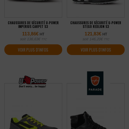
CHAUSSURES DE SÉCURITÉ U-POWER
CHAUSSURES DE SÉCURITÉ U-POWER
IMPERIUS CARPET S3
STEGO REDLION S3
113,86
€
121,83
€
HT
HT
soit
136,63
€
soit
146,20
€
TTC
TTC
VOIR PLUS D'INFOS
VOIR PLUS D'INFOS