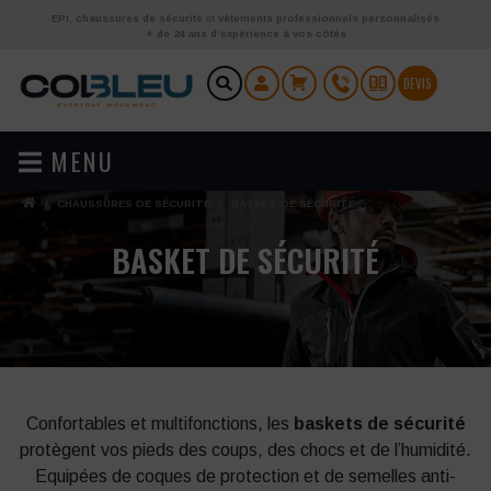
Aller au contenu
EPI
,
chaussures de sécurité
et
vêtements professionnels personnalisés
+ de 24 ans d’expérience à vos côtés
DEVIS
MENU
/
CHAUSSURES DE SÉCURITÉ
/
BASKET DE SÉCURITÉ
BASKET DE SÉCURITÉ
Confortables et multifonctions, les
baskets de sécurité
protègent vos pieds des coups, des chocs et de l’humidité.
Equipées de coques de protection et de semelles anti-