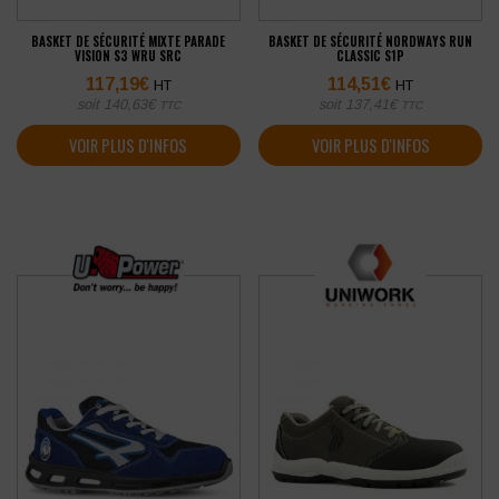
BASKET DE SÉCURITÉ MIXTE PARADE
BASKET DE SÉCURITÉ NORDWAYS RUN
VISION S3 WRU SRC
CLASSIC S1P
117,19
€
114,51
€
HT
HT
soit
140,63
€
soit
137,41
€
TTC
TTC
VOIR PLUS D'INFOS
VOIR PLUS D'INFOS