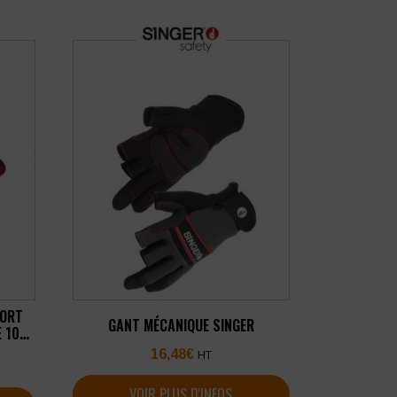
PORT
GANT MÉCANIQUE SINGER
E 10
16,48
€
HT
VOIR PLUS D'INFOS