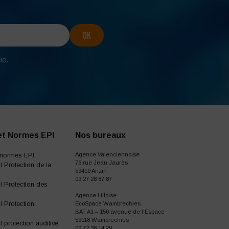
ue.
et Normes EPI
Nos bureaux
normes EPI
Agence Valenciennoise
76 rue Jean Jaurès
 Protection de la
59410 Anzin
03 27 28 87 87
 Protection des
Agence Lilloise
 Protection
EcoSpace Wambrechies
BAT A1 – 150 avenue de l’Espace
59118 Wambrechies
protection auditive
09 72 38 14 29