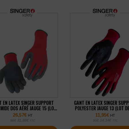
T EN LATEX SINGER SUPPORT
GANT EN LATEX SINGER SUP
MIDE DOS AÉRÉ JAUGE 15 (LOT
POLYESTER JAUGE 13 (LOT D
DE 10 PAIRES)
PAIRES)
26,57
€
11,95
€
HT
HT
soit
31,88
€
soit
14,34
€
TTC
TTC