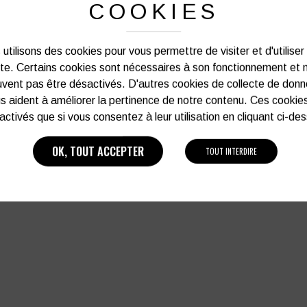
COOKIES
utilisons des cookies pour vous permettre de visiter et d'utiliser
 EN CUIR PORTWEST TERGSUS
GANT EN LATEX ET MOUSSE S
GLOVE
SUPPORT POLYESTER DOS A
ite. Certains cookies sont nécessaires à son fonctionnement et 
JAUGE 13 (LOT DE 10 PAIRE
vent pas être désactivés. D'autres cookies de collecte de don
5,46
€
16,89
€
HT
HT
soit
6,55
€
soit
20,27
€
TTC
TTC
s aident à améliorer la pertinence de notre contenu. Ces cookie
activés que si vous consentez à leur utilisation en cliquant ci-de
VOIR PLUS D'INFOS
VOIR PLUS D'INFOS
OK, TOUT ACCEPTER
TOUT INTERDIRE