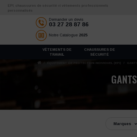
Aller au contenu
EPI
,
chaussures de sécurité
et
vêtements professionnels
personnalisés
Demander un devis
03 27 28 87 86
Notre Catalogue
2025
VÊTEMENTS DE
CHAUSSURES DE
TRAVAIL
SÉCURITÉ
/
ÉQUIPEMENT DE PROTECTION INDIVIDUEL (EPI)
/
GANTS
GANTS
Marques