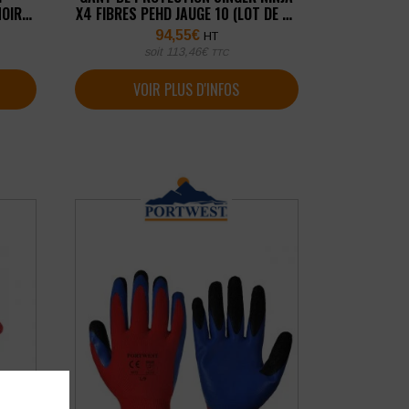
NOIR
X4 FIBRES PEHD JAUGE 10 (LOT DE 10
S)
PAIRES)
94,55
€
HT
soit
113,46
€
TTC
VOIR PLUS D'INFOS