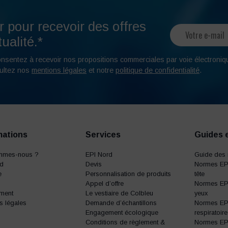
r pour recevoir des offres
ualité.*
onsentez à recevoir nos propositions commerciales par voie électroniq
ultez nos
mentions légales
et notre
politique de confidentialité
.
mations
Services
Guides 
mmes-nous ?
EPI Nord
Guide des 
rd
Devis
Normes EPI
e
Personnalisation de produits
tête
Appel d’offre
Normes EPI
ment
Le vestiaire de Colbleu
yeux
s légales
Demande d’échantillons
Normes EPI
Engagement écologique
respiratoire
Conditions de règlement &
Normes EPI 