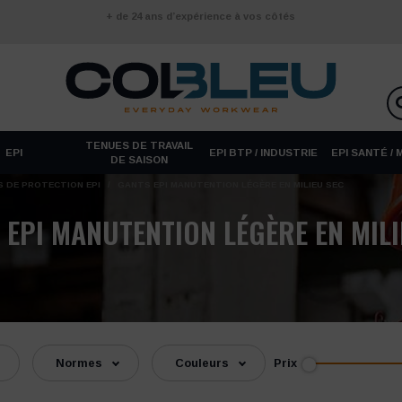
+ de 24 ans d’expérience à vos côtés
TENUES DE TRAVAIL
EPI
EPI BTP / INDUSTRIE
EPI SANTÉ /
DE SAISON
 DE PROTECTION EPI
/
GANTS EPI MANUTENTION LÉGÈRE EN MILIEU SEC
 EPI MANUTENTION LÉGÈRE EN MILI
Prix
Normes
Couleurs