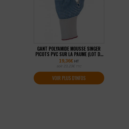
GANT POLYAMIDE MOUSSE SINGER
PICOTS PVC SUR LA PAUME (LOT DE
10 PAIRES)
19,36
€
HT
soit
23,23
€
TTC
VOIR PLUS D'INFOS