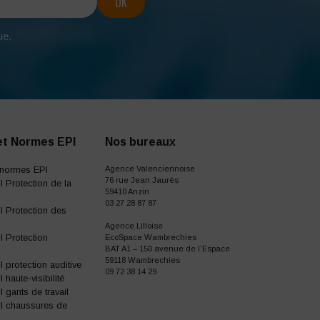
ue.
et Normes EPI
Nos bureaux
normes EPI
Agence Valenciennoise
76 rue Jean Jaurès
 Protection de la
59410 Anzin
03 27 28 87 87
 Protection des
Agence Lilloise
 Protection
EcoSpace Wambrechies
BAT A1 – 150 avenue de l’Espace
59118 Wambrechies
protection auditive
09 72 38 14 29
haute-visibilité
gants de travail
I chaussures de