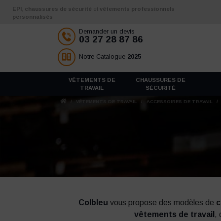
Aller au contenu
EPI
,
chaussures de sécurité
et
vêtements professionnels
personnalisés
Demander un devis
03 27 28 87 86
Notre Catalogue
2025
VÊTEMENTS DE
CHAUSSURES DE
TRAVAIL
SÉCURITÉ
/
VÊTEMENTS DE TRAVAIL
/
ACCESSOIRES DE TRAVAIL
/
Colbleu
vous propose des modèles de
c
vêtements de travail
,