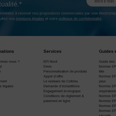
ualité.*
onsentez à recevoir nos propositions commerciales par voie électroniq
ultez nos
mentions légales
et notre
politique de confidentialité
.
mations
Services
Guides 
mmes-nous ?
EPI Nord
Guide des 
rd
Devis
Normes EPI
e
Personnalisation de produits
tête
Appel d’offre
Normes EPI
ment
Le vestiaire de Colbleu
yeux
s légales
Demande d’échantillons
Normes EPI
Engagement écologique
respiratoire
Conditions de règlement &
Normes EPI 
paiement en ligne
Normes EPI 
Normes EPI 
Normes EP
sécurité