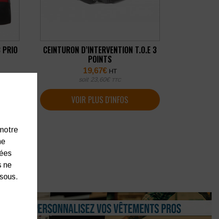
 PRIO
CEINTURON D’INTERVENTION T.O.E 3
POINTS
19,67
€
HT
soit
23,60
€
TTC
VOIR PLUS D'INFOS
 notre
ne
nées
s ne
ssous.