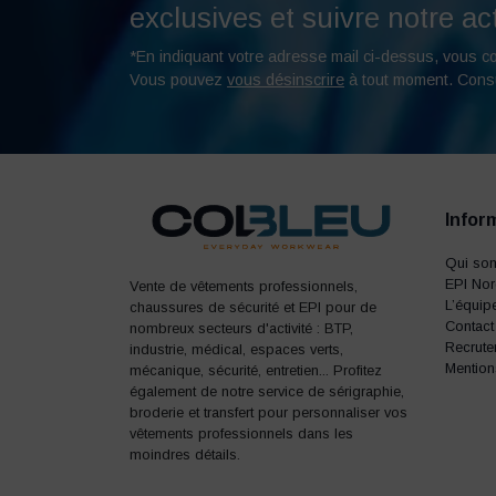
exclusives et suivre notre act
*En indiquant votre adresse mail ci-dessus, vous c
Vous pouvez
vous désinscrire
à tout moment. Cons
Infor
Qui so
EPI No
Vente de vêtements professionnels,
L’équip
chaussures de sécurité et EPI pour de
Contact
nombreux secteurs d'activité : BTP,
Recrute
industrie, médical, espaces verts,
Mention
mécanique, sécurité, entretien... Profitez
également de notre service de sérigraphie,
broderie et transfert pour personnaliser vos
vêtements professionnels dans les
moindres détails.