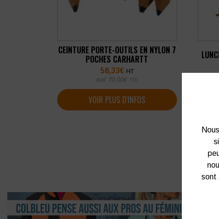
CEINTURE PORTE-OUTILS EN NYLON 7
LUNC
POCHES CARHARTT
58,33
€
HT
soit
70,00
€
TTC
VOIR PLUS D'INFOS
Nous 
s
peu
nou
sont 