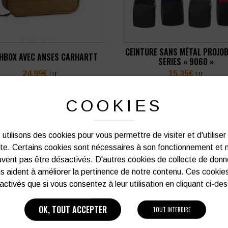
CEINTURE SANS MÉTAL PROJOB
HBOX AVEC ANSES CARHARTT
SERIES « 9060 »
24,99
€
15,35
€
HT
HT
soit
29,99
€
soit
18,42
€
TTC
TTC
COOKIES
VOIR PLUS D'INFOS
VOIR PLUS D'INFOS
utilisons des cookies pour vous permettre de visiter et d'utiliser
ite. Certains cookies sont nécessaires à son fonctionnement et 
vent pas être désactivés. D'autres cookies de collecte de don
s aident à améliorer la pertinence de notre contenu. Ces cookie
[ 4 produits ]
activés que si vous consentez à leur utilisation en cliquant ci-de
OK, TOUT ACCEPTER
TOUT INTERDIRE