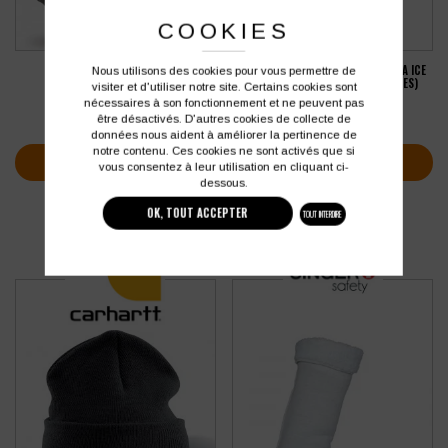
COOKIES
GANT SPÉCIAL FROID SINGER NINJA ICE
Nous utilisons des cookies pour vous permettre de
BONNET RESULT WOOLLY
DOUBLE COUCHE (LOT DE 5 PAIRES)
visiter et d'utiliser notre site. Certains cookies sont
nécessaires à son fonctionnement et ne peuvent pas
3,03
€
36,35
€
HT
HT
être désactivés. D'autres cookies de collecte de
soit
3,64
€
soit
43,62
€
TTC
TTC
données nous aident à améliorer la pertinence de
notre contenu. Ces cookies ne sont activés que si
VOIR PLUS D'INFOS
VOIR PLUS D'INFOS
vous consentez à leur utilisation en cliquant ci-
dessous.
OK, TOUT ACCEPTER
TOUT INTERDIRE