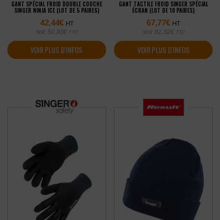
GANT SPÉCIAL FROID DOUBLE COUCHE
GANT TACTILE FROID SINGER SPÉCIAL
SINGER NINJA ICE (LOT DE 5 PAIRES)
ÉCRAN (LOT DE 10 PAIRES)
42,44
€
67,77
€
HT
HT
soit
50,93
€
soit
81,32
€
TTC
TTC
VOIR PLUS D'INFOS
VOIR PLUS D'INFOS