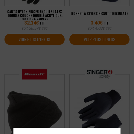
GANTS NYLON SINGER ENDUITS LATEX
BONNET À REVERS RESULT THINSULATE
DOUBLE COUCHE DOUBLÉ ACRYLIQUE
(LOT DE 5 PAIRES)
32,14
€
3,40
€
HT
HT
soit
38,57
€
soit
4,08
€
TTC
TTC
VOIR PLUS D'INFOS
VOIR PLUS D'INFOS