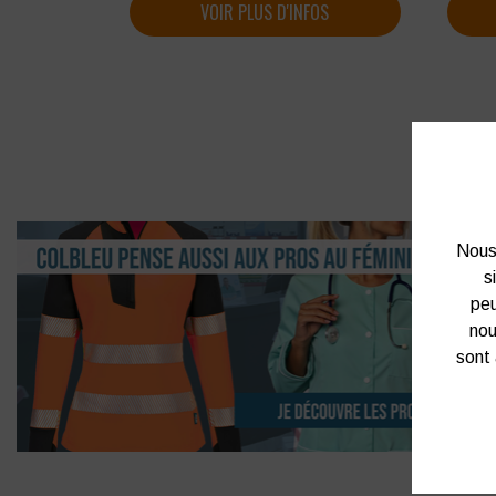
VOIR PLUS D'INFOS
Nous 
s
peu
nou
sont 