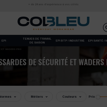
+ de 24 ans d’expérience à vos côtés
TENUES DE TRAVAIL
EPI
EPI BTP / INDUSTRIE
EPI SANTÉ /
DE SAISON
É ET WADERS PRO
SSARDES DE SÉCURITÉ ET WADERS
Prix
Normes
Métiers
Couleurs