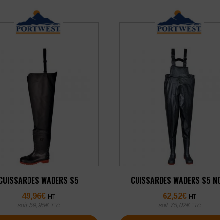
CUISSARDES WADERS S5
CUISSARDES WADERS S5 N
49,96
€
62,52
€
HT
HT
soit
59,95
€
soit
75,02
€
TTC
TTC