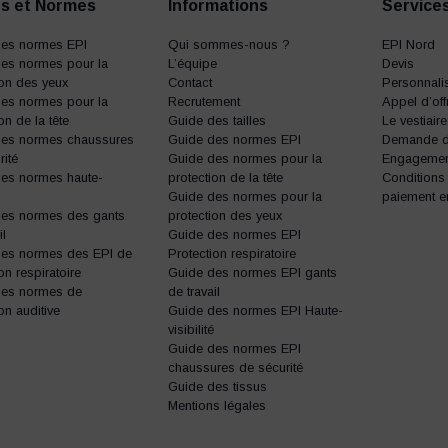
s et Normes
Informations
Service
des normes EPI
Qui sommes-nous ?
EPI Nord
es normes pour la
L’équipe
Devis
ion des yeux
Contact
Personnalis
es normes pour la
Recrutement
Appel d’off
on de la tête
Guide des tailles
Le vestiair
des normes chaussures
Guide des normes EPI
Demande d’
rité
Guide des normes pour la
Engagemen
es normes haute-
protection de la tête
Conditions
Guide des normes pour la
paiement e
des normes des gants
protection des yeux
il
Guide des normes EPI
des normes des EPI de
Protection respiratoire
on respiratoire
Guide des normes EPI gants
des normes de
de travail
on auditive
Guide des normes EPI Haute-
visibilité
Guide des normes EPI
chaussures de sécurité
Guide des tissus
Mentions légales