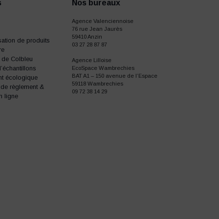
s
Nos bureaux
Agence Valenciennoise
76 rue Jean Jaurès
59410 Anzin
ation de produits
03 27 28 87 87
re
e de Colbleu
Agence Lilloise
échantillons
EcoSpace Wambrechies
BAT A1 – 150 avenue de l’Espace
t écologique
59118 Wambrechies
 de règlement &
09 72 38 14 29
n ligne