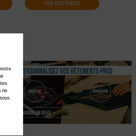
VOIR PLUS D'INFOS
 notre
ne
nées
s ne
ssous.