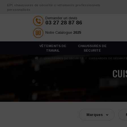
Aller au contenu
EPI
,
chaussures de sécurité
et
vêtements professionnels
personnalisés
Demander un devis
03 27 28 87 86
Notre Catalogue
2025
VÊTEMENTS DE
CHAUSSURES DE
TRAVAIL
SÉCURITÉ
/
CHAUSSURES DE SÉCURITÉ
/
CUISSARDES DE SÉCURIT
CUI
Marques