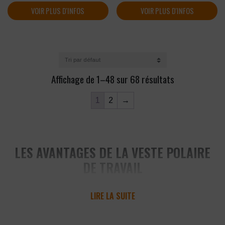
VOIR PLUS D'INFOS
VOIR PLUS D'INFOS
Affichage de 1–48 sur 68 résultats
1
2
→
LES AVANTAGES DE LA VESTE POLAIRE
DE TRAVAIL
LIRE LA SUITE
Une polaire ou un
gilet de travail
propose de nombreux
avantages. Ce vêtement est particulièrement adapté pour
le milieu professionnel.