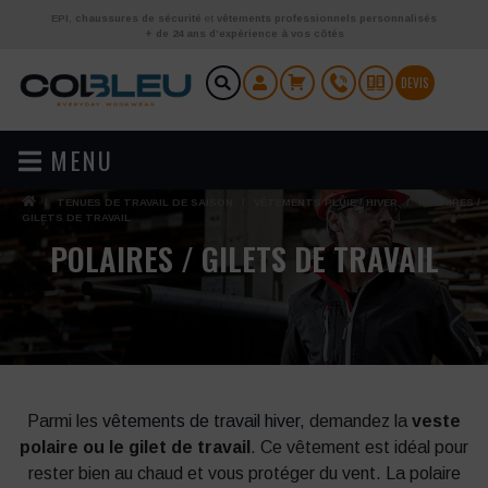
Aller au contenu
EPI
,
chaussures de sécurité
et
vêtements professionnels personnalisés
+ de 24 ans d’expérience à vos côtés
DEVIS
MENU
/
TENUES DE TRAVAIL DE SAISON
/
VÊTEMENTS PLUIE / HIVER
/
POLAIRES /
GILETS DE TRAVAIL
POLAIRES / GILETS DE TRAVAIL
Parmi les
vêtements de travail hiver
, demandez la
veste
polaire ou le gilet de travail
. Ce vêtement est idéal pour
rester bien au chaud et vous protéger du vent. La polaire