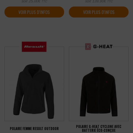
soit
25,00
€
soit
139,90
€
TTC
TTC
VOIR PLUS D'INFOS
VOIR PLUS D'INFOS
POLAIRE G-HEAT CYCLONE AVEC
POLAIRE FEMME RESULT OUTDOOR
BATTERIE ÉCO-CONÇUE