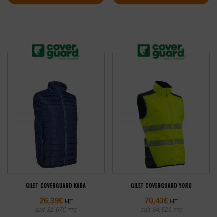
GILET COVERGUARD KABA
GILET COVERGUARD YORU
26,39
€
70,43
€
HT
HT
soit
31,67
€
soit
84,52
€
TTC
TTC