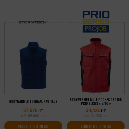
BODYWARMER MULTIPOCHES PROJOB
BODYWARMER THERMAL NAUTILUS
PRIO SERIES « 5706 »
57,97
€
34,42
€
HT
HT
soit
69,56
€
soit
41,30
€
TTC
TTC
VOIR PLUS D'INFOS
VOIR PLUS D'INFOS