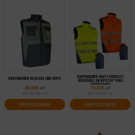
BODYWARMER HAUTE VISIBILITÉ
BODYWARMER BICOLORE LMA SERPE
RÉVERSIBLE EN RIPSTOP YORU
COVERGUARD
46,66
€
70,43
€
HT
HT
soit
55,99
€
soit
84,52
€
TTC
TTC
VOIR PLUS D'INFOS
VOIR PLUS D'INFOS