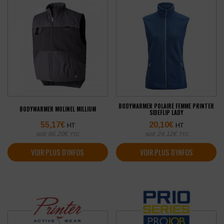
BODYWARMER POLAIRE FEMME PRINTER
BODYWARMER MOLINEL MILLIUM
SIDEFLIP LADY
55,17
€
20,10
€
HT
HT
soit
66,20
€
soit
24,12
€
TTC
TTC
VOIR PLUS D'INFOS
VOIR PLUS D'INFOS