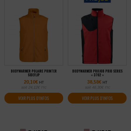
BODYWARMER POLAIRE PRINTER
BODYWARMER PROJOB PRIO SERIES
SIDEFLIP
« 3702 »
20,10
€
38,58
€
HT
HT
soit
24,12
€
soit
46,30
€
TTC
TTC
VOIR PLUS D'INFOS
VOIR PLUS D'INFOS