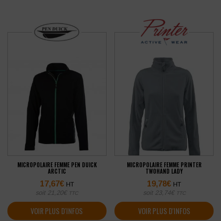
MICROPOLAIRE FEMME PEN DUICK
MICROPOLAIRE FEMME PRINTER
ARCTIC
TWOHAND LADY
17,67
€
19,78
€
HT
HT
soit
21,20
€
soit
23,74
€
TTC
TTC
VOIR PLUS D'INFOS
VOIR PLUS D'INFOS