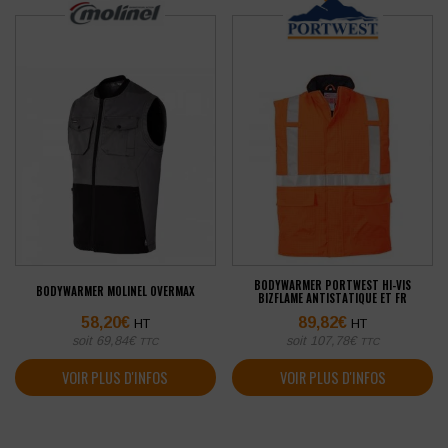
BODYWARMER PORTWEST HI-VIS
BODYWARMER MOLINEL OVERMAX
BIZFLAME ANTISTATIQUE ET FR
58,20
€
89,82
€
HT
HT
soit
69,84
€
soit
107,78
€
TTC
TTC
VOIR PLUS D'INFOS
VOIR PLUS D'INFOS