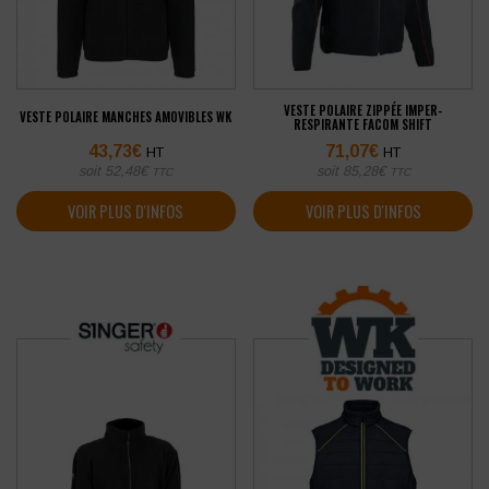
VESTE POLAIRE ZIPPÉE IMPER-
VESTE POLAIRE MANCHES AMOVIBLES WK
RESPIRANTE FACOM SHIFT
43,73
€
71,07
€
HT
HT
soit
52,48
€
soit
85,28
€
TTC
TTC
VOIR PLUS D'INFOS
VOIR PLUS D'INFOS