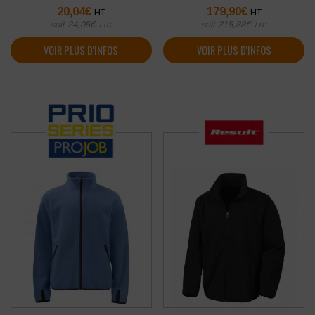
20,04
€
179,90
€
HT
HT
soit
24,05
€
soit
215,88
€
TTC
TTC
VOIR PLUS D'INFOS
VOIR PLUS D'INFOS