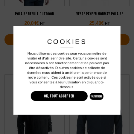
POLAIRE RESULT OUTDOOR
VESTE PAYPER NORWAY POLAIRE
20,04
€
25,40
€
HT
HT
soit
24,05
€
soit
30,48
€
TTC
TTC
VOIR PLUS D'INFOS
VOIR PLUS D'INFOS
COOKIES
Nous utilisons des cookies pour vous permettre de
visiter et d'utiliser notre site. Certains cookies sont
nécessaires à son fonctionnement et ne peuvent pas
être désactivés. D'autres cookies de collecte de
données nous aident à améliorer la pertinence de
notre contenu. Ces cookies ne sont activés que si
vous consentez à leur utilisation en cliquant ci-
dessous.
OK, TOUT ACCEPTER
TOUT INTERDIRE