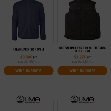
BODYWARMER B&C PRO MULTIPOCHES
POLAIRE PRINTER ROCKET
EXPERT PRO
19,80
€
51,27
€
HT
HT
soit
23,76
€
soit
61,52
€
TTC
TTC
VOIR PLUS D'INFOS
VOIR PLUS D'INFOS