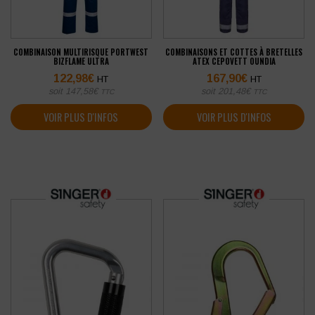
COMBINAISON MULTIRISQUE PORTWEST
COMBINAISONS ET COTTES À BRETELLES
BIZFLAME ULTRA
ATEX CEPOVETT OUNDIA
122,98
€
167,90
€
HT
HT
soit
147,58
€
soit
201,48
€
TTC
TTC
VOIR PLUS D'INFOS
VOIR PLUS D'INFOS