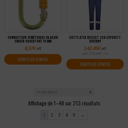
CONNECTEUR SYMÉTRIQUE EN ACIER
COTTE ATEX REFLECT 320 CEPOVETT
SINGER OUVERTURE 18 MM
SEVERNY
4,37
€
142,45
€
HT
HT
soit
170,94
€
TTC
VOIR PLUS D'INFOS
VOIR PLUS D'INFOS
Affichage de 1–48 sur 213 résultats
1
2
3
4
5
→