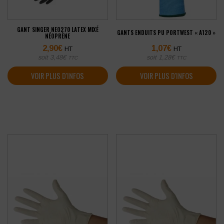
GANT SINGER NEO270 LATEX MIXÉ
GANTS ENDUITS PU PORTWEST « A120 »
NÉOPRÈNE
2,90
€
1,07
€
HT
HT
soit
3,48
€
soit
1,28
€
TTC
TTC
VOIR PLUS D'INFOS
VOIR PLUS D'INFOS