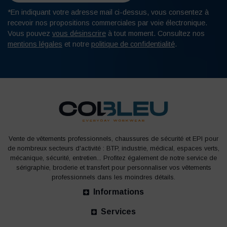
*En indiquant votre adresse mail ci-dessus, vous consentez à
Nos
casques de chantier
sont indispensables pour se
recevoir nos propositions commerciales par voie électronique.
protéger des chocs à la tête. COLBLEU vous donne la
Vous pouvez
vous désinscrire
à tout moment. Consultez nos
possibilité de personnaliser votre casque à l’image de votre
mentions légales
et notre
politique de confidentialité
.
entreprise. Idéal pour que vos collaborateurs se
reconnaissent sur le chantier, et pour diffuser l’image de
votre société auprès de vos clients.
Pour protéger les yeux de vos salariés, COLBLEU vous
propose plusieurs modèles de
lunettes de protection de
travail
spécialement choisies pour éviter les risques du
quotidien ; protection contre les particules volatiles, les
Vente de vêtements professionnels, chaussures de sécurité et EPI pour
produits chimiques, les rayonnements…
de nombreux secteurs d'activité : BTP, industrie, médical, espaces verts,
mécanique, sécurité, entretien... Profitez également de notre service de
sérigraphie, broderie et transfert pour personnaliser vos vêtements
Si votre personnel est soumis à des chaleurs extrêmes, il
professionnels dans les moindres détails.
est nécessaire d’opter pour des
vêtements Atex
; aussi
Informations
appelés vêtements multirisques, ces
équipements de
protection individuels
assurent une protection optimale
Services
contre le feu et la chaleur. En complément, vous pouvez