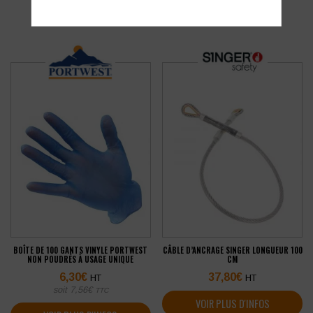
BOÎTE DE 100 GANTS VINYLE PORTWEST
CÂBLE D’ANCRAGE SINGER LONGUEUR 100
NON POUDRÉS À USAGE UNIQUE
CM
6,30
€
37,80
€
HT
HT
soit
7,56
€
TTC
VOIR PLUS D'INFOS