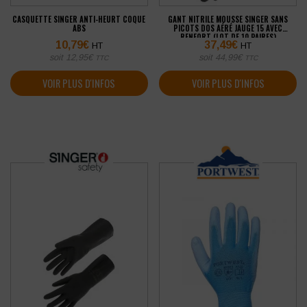
CASQUETTE SINGER ANTI-HEURT COQUE
GANT NITRILE MOUSSE SINGER SANS
ABS
PICOTS DOS AÉRÉ JAUGE 15 AVEC
RENFORT (LOT DE 10 PAIRES)
10,79
€
37,49
€
HT
HT
soit
12,95
€
soit
44,99
€
TTC
TTC
VOIR PLUS D'INFOS
VOIR PLUS D'INFOS