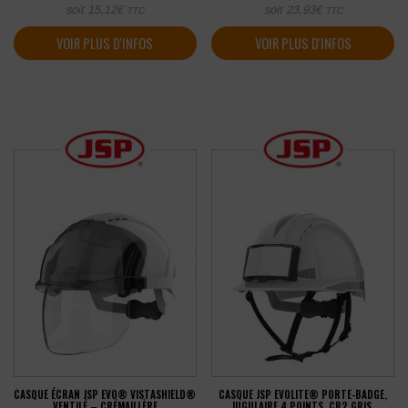
soit
15,12
€
soit
23,93
€
TTC
TTC
VOIR PLUS D'INFOS
VOIR PLUS D'INFOS
CASQUE ÉCRAN JSP EVO® VISTASHIELD®
CASQUE JSP EVOLITE® PORTE-BADGE,
VENTILÉ – CRÉMAILLÈRE
JUGULAIRE 4 POINTS, CR2 GRIS,