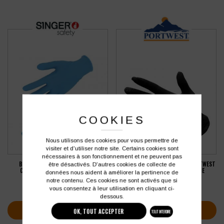
COOKIES
Nous utilisons des cookies pour vous permettre de
visiter et d'utiliser notre site. Certains cookies sont
nécessaires à son fonctionnement et ne peuvent pas
BOITE DE 100 GANTS EN NITRILE
BOITE DE 100 GANTS NITRILE PORTWEST
être désactivés. D'autres cookies de collecte de
CONTACT ALIMENTAIRE SINGER
NON POUDRÉS À USAGE UNIQUE
données nous aident à améliorer la pertinence de
notre contenu. Ces cookies ne sont activés que si
177,16
€
11,30
€
HT
HT
vous consentez à leur utilisation en cliquant ci-
soit
212,59
€
soit
13,56
€
TTC
TTC
dessous.
VOIR PLUS D'INFOS
VOIR PLUS D'INFOS
OK, TOUT ACCEPTER
TOUT INTERDIRE