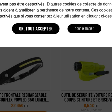
vent pas être désactivés. D'autres cookies de collecte de don
s aident à améliorer la pertinence de notre contenu. Ces cookie
activés que si vous consentez à leur utilisation en cliquant ci-de
OK, TOUT ACCEPTER
TOUT INTERDIRE
PE FRONTALE RECHARGEABLE
OUTIL DE SÉCURITÉ VOITURE R
SURFLEX POWLED 350 LUMENS
COUPE-CEINTURE ET BRISE-V
POWLED
22,45
€
8,54
€
HT
HT
soit
10,25
€
TTC