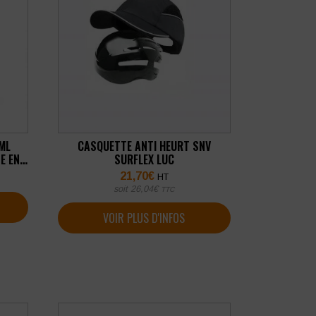
 ML
CASQUETTE ANTI HEURT SNV
E EN
SURFLEX LUC
21,70
€
HT
soit
26,04
€
TTC
VOIR PLUS D'INFOS