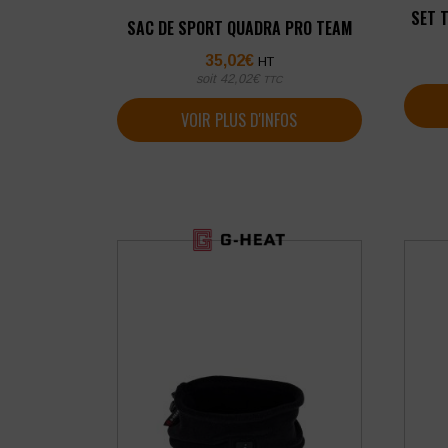
SET 
SAC DE SPORT QUADRA PRO TEAM
35,02
€
HT
soit
42,02
€
TTC
VOIR PLUS D'INFOS