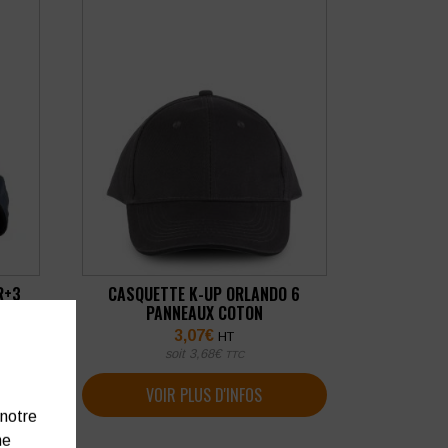
R+3
CASQUETTE K-UP ORLANDO 6
PANNEAUX COTON
3,07
€
HT
soit
3,68
€
TTC
VOIR PLUS D'INFOS
 notre
ne