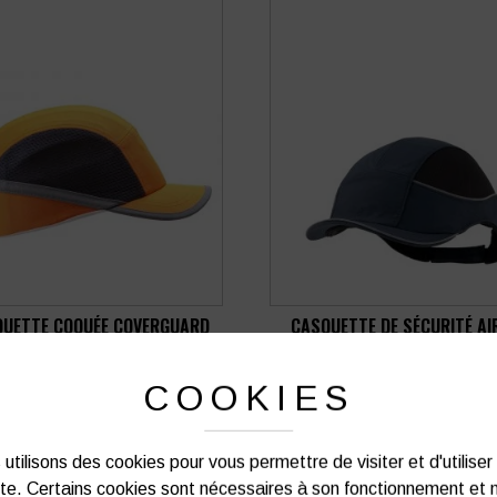
QUETTE COQUÉE COVERGUARD
CASQUETTE DE SÉCURITÉ AI
SHOCKPROOF CAP
SURFLEX
28,38
€
23,46
€
HT
HT
COOKIES
soit
34,06
€
soit
28,15
€
TTC
TTC
VOIR PLUS D'INFOS
VOIR PLUS D'INFOS
utilisons des cookies pour vous permettre de visiter et d'utiliser
ite. Certains cookies sont nécessaires à son fonctionnement et 