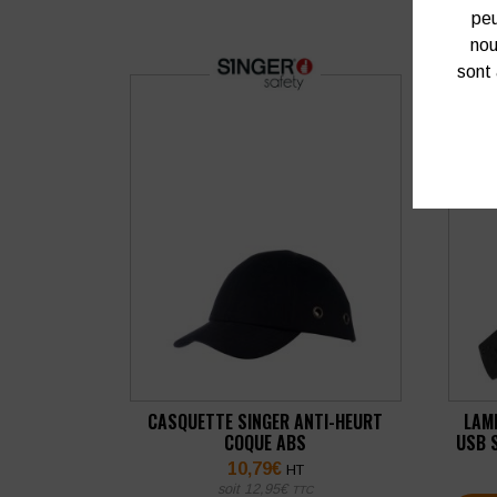
peu
nou
sont 
CASQUETTE SINGER ANTI-HEURT
LAM
COQUE ABS
USB 
10,79
€
HT
soit
12,95
€
TTC