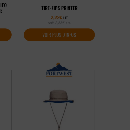
ITO
TIRE-ZIPS PRINTER
SE
2,22
€
HT
soit
2,66
€
TTC
VOIR PLUS D'INFOS