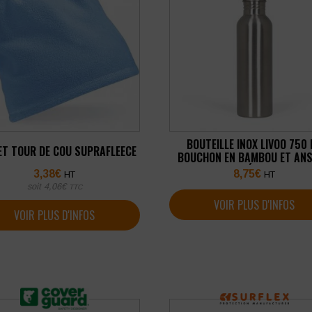
BOUTEILLE INOX LIVOO 750
T TOUR DE COU SUPRAFLEECE
BOUCHON EN BAMBOU ET ANS
MÉTAL
3,38
€
8,75
€
HT
HT
soit
4,06
€
TTC
VOIR PLUS D'INFOS
VOIR PLUS D'INFOS