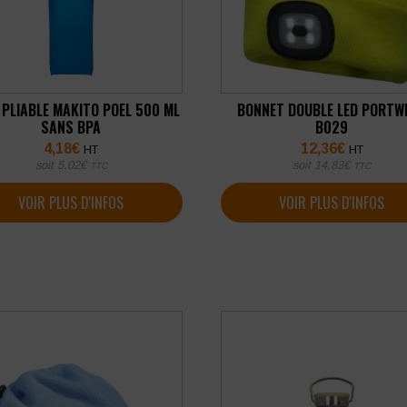
 PLIABLE MAKITO POEL 500 ML
BONNET DOUBLE LED PORTW
SANS BPA
B029
4,18
€
12,36
€
HT
HT
soit
5,02
€
soit
14,83
€
TTC
TTC
VOIR PLUS D'INFOS
VOIR PLUS D'INFOS