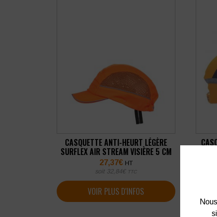
CASQUETTE ANTI-HEURT LÉGÈRE
CAS
SURFLEX AIR STREAM VISIÈRE 5 CM
27,37
€
HT
soit
32,84
€
TTC
VOIR PLUS D'INFOS
Nous 
s