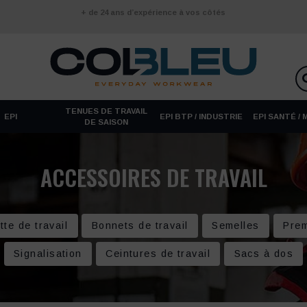
+ de 24 ans d’expérience à vos côtés
TENUES DE TRAVAIL
EPI
EPI BTP / INDUSTRIE
EPI SANTÉ /
DE SAISON
ACCESSOIRES DE TRAVAIL
te de travail
Bonnets de travail
Semelles
Prem
Signalisation
Ceintures de travail
Sacs à dos