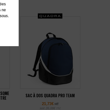
nées
s ne
ssous.
ESQME
SAC À DOS QUADRA PRO TEAM
ITRE
21,73
€
HT
soit
26,08
€
TTC