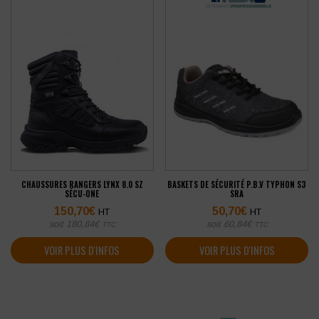
CHAUSSURES RANGERS LYNX 8.0 SZ
BASKETS DE SÉCURITÉ P.B.V TYPHON S3
SÉCU-ONE
SRA
150,70
€
50,70
€
HT
HT
soit
180,84
€
soit
60,84
€
TTC
TTC
VOIR PLUS D'INFOS
VOIR PLUS D'INFOS