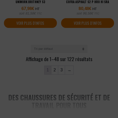
UNIWORK BRITHNEY S3
COFRA ASPHALT S2 P HRO HI SRA
67,98
€
80,48
€
HT
HT
soit
81,58
€
soit
96,58
€
TTC
TTC
VOIR PLUS D'INFOS
VOIR PLUS D'INFOS
Affichage de 1–48 sur 122 résultats
1
2
3
→
DES CHAUSSURES DE SÉCURITÉ ET DE
TRAVAIL POUR TOUS