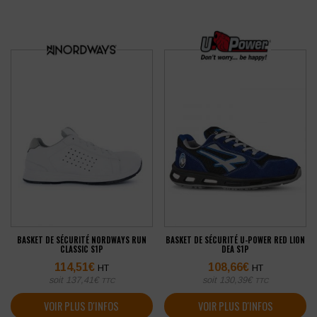
BASKET DE SÉCURITÉ NORDWAYS RUN
BASKET DE SÉCURITÉ U-POWER RED LION
CLASSIC S1P
DEA S1P
114,51
€
108,66
€
HT
HT
soit
137,41
€
soit
130,39
€
TTC
TTC
VOIR PLUS D'INFOS
VOIR PLUS D'INFOS