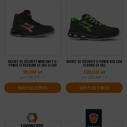
BACKET DE SÉCURITÉ MONTANTE U-
BASKET DE SÉCURITÉ U-POWER RED LION
POWER STOCCOLMA S3 SRC CI ESD
STRONG S3 SRC
90,06
€
109,53
€
HT
HT
soit
108,07
€
soit
131,44
€
TTC
TTC
VOIR PLUS D'INFOS
VOIR PLUS D'INFOS