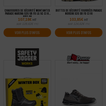
CHAUSSURES DE SÉCURITÉ MONTANTES
BOTTES DE SÉCURITÉ FOURRÉES PARADE
PARADE NARENA S3S SR FO LG SC CI HI
NORDIK S3S SR FO CI HI
HRO AN
107,18
€
103,85
€
HT
HT
soit
128,62
€
soit
124,62
€
TTC
TTC
VOIR PLUS D'INFOS
VOIR PLUS D'INFOS