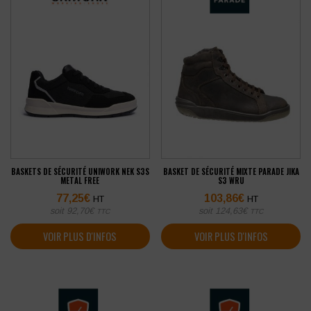
BASKETS DE SÉCURITÉ UNIWORK NEK S3S
BASKET DE SÉCURITÉ MIXTE PARADE JIKA
METAL FREE
S3 WRU
77,25
€
103,86
€
HT
HT
soit
92,70
€
soit
124,63
€
TTC
TTC
VOIR PLUS D'INFOS
VOIR PLUS D'INFOS