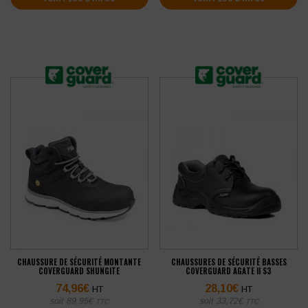
CHAUSSURE DE SÉCURITÉ MONTANTE
CHAUSSURES DE SÉCURITÉ BASSES
COVERGUARD SHUNGITE
COVERGUARD AGATE II S3
74,96
€
28,10
€
HT
HT
soit
89,95
€
soit
33,72
€
TTC
TTC