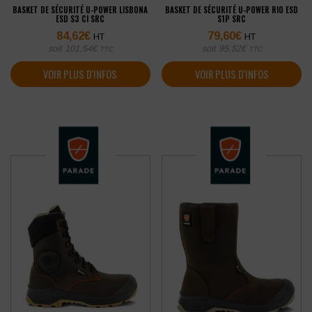
BASKET DE SÉCURITÉ U-POWER LISBONA
BASKET DE SÉCURITÉ U-POWER RIO ESD
ESD S3 CI SRC
S1P SRC
84,62
€
79,60
€
HT
HT
soit
101,54
€
soit
95,52
€
TTC
TTC
VOIR PLUS D'INFOS
VOIR PLUS D'INFOS