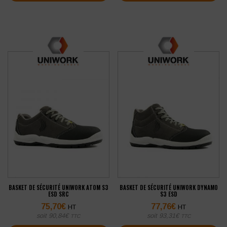
BASKET DE SÉCURITÉ UNIWORK ATOM S3
BASKET DE SÉCURITÉ UNIWORK DYNAMO
ESD SRC
S3 ESD
75,70
€
77,76
€
HT
HT
soit
90,84
€
soit
93,31
€
TTC
TTC