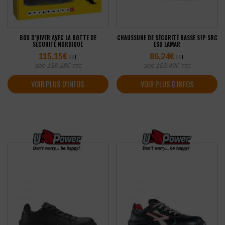
BOX D’HIVER AVEC LA BOTTE DE
CHAUSSURE DE SÉCURITÉ BASSE S1P SRC
SÉCURITÉ NORDIQUE
ESD LAMAR
115,15
€
86,24
€
HT
HT
soit
138,18
€
soit
103,49
€
TTC
TTC
VOIR PLUS D'INFOS
VOIR PLUS D'INFOS