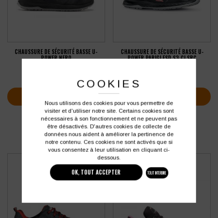
CHAUSSURE DE SÉCURITÉ BASSE U-
CHAUSSURE DE SÉCURITÉ BASSE U-
POWER NERO
POWER PARIGI ESD S3 CI SRC
82,11
€
75,54
€
HT
HT
soit
98,53
€
soit
90,65
€
TTC
TTC
COOKIES
VOIR PLUS D'INFOS
VOIR PLUS D'INFOS
Nous utilisons des cookies pour vous permettre de
visiter et d'utiliser notre site. Certains cookies sont
nécessaires à son fonctionnement et ne peuvent pas
être désactivés. D'autres cookies de collecte de
données nous aident à améliorer la pertinence de
notre contenu. Ces cookies ne sont activés que si
vous consentez à leur utilisation en cliquant ci-
dessous.
OK, TOUT ACCEPTER
TOUT INTERDIRE