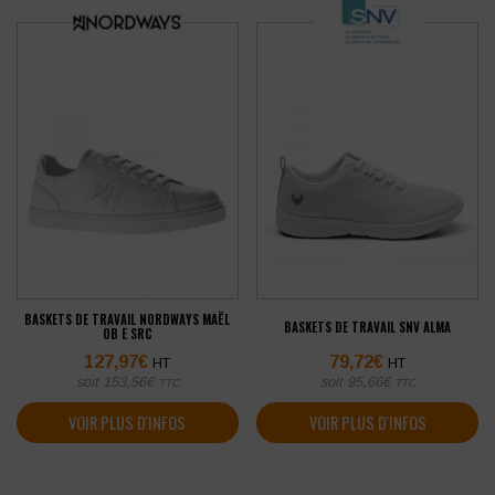
BASKETS DE TRAVAIL NORDWAYS MAËL
BASKETS DE TRAVAIL SNV ALMA
OB E SRC
127,97
€
79,72
€
HT
HT
soit
153,56
€
soit
95,66
€
TTC
TTC
VOIR PLUS D'INFOS
VOIR PLUS D'INFOS