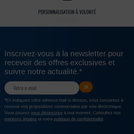
le secteur du commerce, de l’hôtellerie et de la
restauration.
PERSONNALISATION À VOLONTÉ
DES CHAUSSURES LÉGÈRES ET
CONFORTABLES AVEC COL BLEU
Afin de répondre au mieux à vos besoins, Col Bleu vous
Inscrivez-vous à la newsletter pour
propose des chaussures de sécurité légères et
recevoir des offres exclusives et
confortables. Elaborées avec des matériaux résistants,
suivre notre actualité.*
souples et respirants, nos chaussures de travail vous
procurent à la fois confort et légèreté. En plus de leur côté
sécuritaire, nos
chaussures de sécurité légères et
confortables
profitent d’un design moderne.
*En indiquant votre adresse mail ci-dessus, vous consentez à
recevoir nos propositions commerciales par voie électronique.
DES CHAUSSURES DE SÉCURITÉ POUR
Vous pouvez
vous désinscrire
à tout moment. Consultez nos
FEMMES
mentions légales
et notre
politique de confidentialité
.