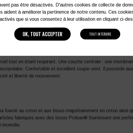
vent pas être désactivés. D'autres cookies de collecte de don
s aident à améliorer la pertinence de notre contenu. Ces cookie
activés que si vous consentez à leur utilisation en cliquant ci-de
 polyester. Apporte confort et robustesse, solidité et stabilit
OK, TOUT ACCEPTER
TOUT INTERDIRE
oid tout en étant respirant. Une couche centrale : une membran
 micropolaire. Confortable et excellent coupe-vent. Il possède aus
icité et liberté de mouvement.
 fournit au coton et aux tissus majoritairement en coton ainsi qu
 articles fabriqués avec des tissus Proban® fournissent une per
n incendie.