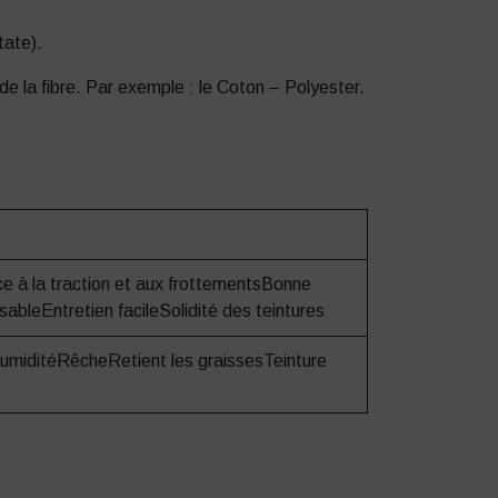
tate).
de la fibre. Par exemple : le Coton – Polyester.
e à la traction et aux frottementsBonne
ssableEntretien facileSolidité des teintures
humiditéRêcheRetient les graissesTeinture