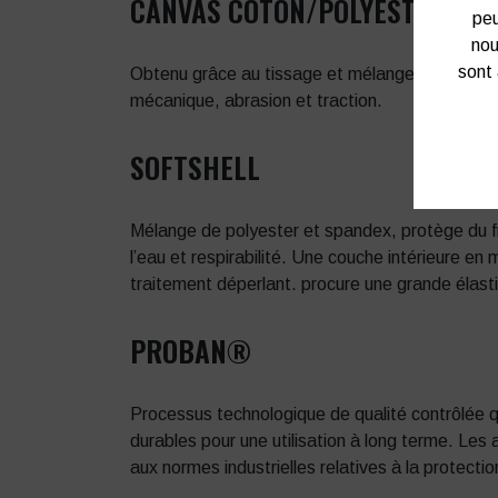
CANVAS COTON/POLYESTER
peu
nou
sont 
Obtenu grâce au tissage et mélange de coton et
mécanique, abrasion et traction.
SOFTSHELL
Mélange de polyester et spandex, protège du fr
l’eau et respirabilité. Une couche intérieure en
traitement déperlant. procure une grande élast
PROBAN®
Processus technologique de qualité contrôlée qui
durables pour une utilisation à long terme. Les
aux normes industrielles relatives à la protectio