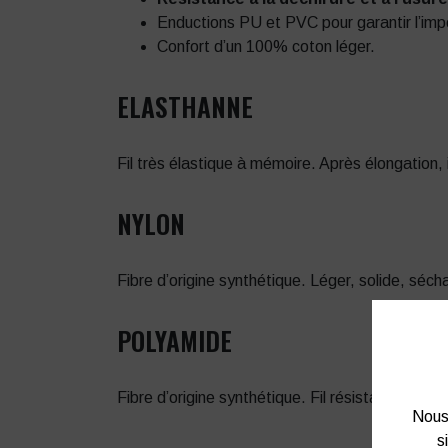
Enductions PU et PVC pour garantir l’imper
Confort d’un 100% coton léger.
ELASTHANNE
Fil très élastique à mémoire. Après élongation, 
NYLON
Fibre d’origine synthétique. Léger, solide, séc
POLYAMIDE
Fibre d’origine synthétique. Fil résistant, souple
Nous 
s