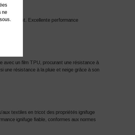
nées
s ne
ssous.
é du vêtement. Excellente performance
e avec un film TPU, procurant une résistance à
si une résistance à la pluie et neige grâce à son
’aux textiles en tricot des propriétés ignifuge
formance ignifuge fiable, conformes aux normes