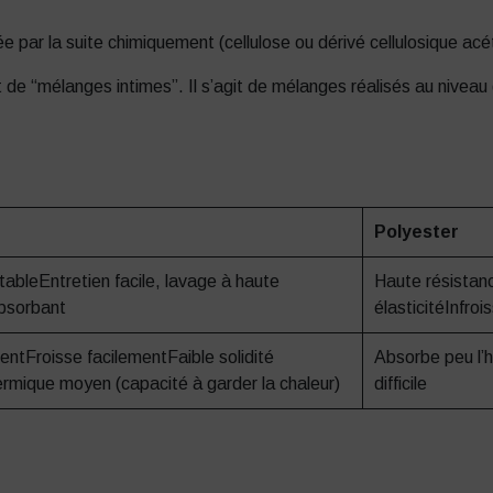
ée par la suite chimiquement (cellulose ou dérivé cellulosique acé
 de “mélanges intimes”. Il s’agit de mélanges réalisés au niveau 
Polyester
tableEntretien facile, lavage à haute
Haute résistanc
bsorbant
élasticitéInfroi
ntFroisse facilementFaible solidité
Absorbe peu l’
ermique moyen (capacité à garder la chaleur)
difficile