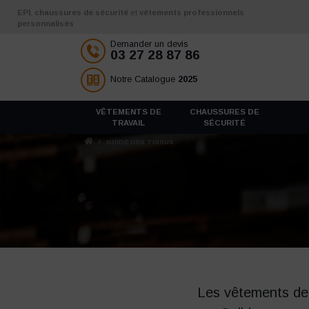
Aller au contenu
EPI
,
chaussures de sécurité
et
vêtements professionnels
personnalisés
Demander un devis
03 27 28 87 86
Notre Catalogue
2025
VÊTEMENTS DE
CHAUSSURES DE
TRAVAIL
SÉCURITÉ
/
GUIDE DES TISSUS
Les vêtements de