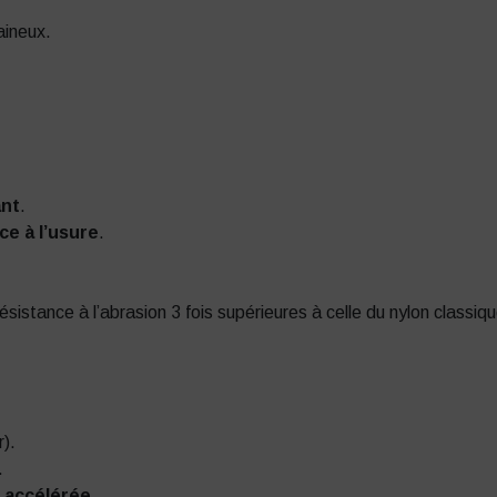
aineux.
ant
.
ce à l’usure
.
résistance à l’abrasion 3 fois supérieures à celle du nylon classiq
).
.
e accélérée
.