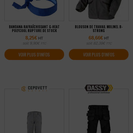
BANDANA RAFRAÎCHISSANT G-HEAT
BLOUSON DE TRAVAIL MOLINEL B-
POLYCOOL RUPTURE DE STOCK
STRONG
8,25
€
68,66
€
HT
HT
soit
9,90
€
soit
82,39
€
TTC
TTC
VOIR PLUS D'INFOS
VOIR PLUS D'INFOS