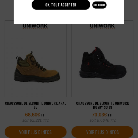
OK, TOUT ACCEPTER
TOUT INTERDIRE
CHAUSSURE DE SÉCURITÉ UNIWORK ARAL
CHAUSSURE DE SÉCURITÉ UNIWORK
S3
DUSKY S3 CI
68,60
€
73,03
€
HT
HT
soit
82,32
€
soit
87,64
€
TTC
TTC
VOIR PLUS D'INFOS
VOIR PLUS D'INFOS