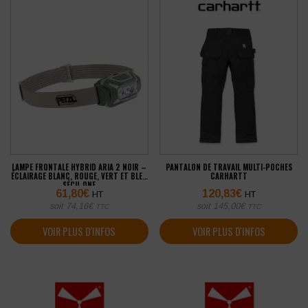
LAMPE FRONTALE HYBRID ARIA 2 NOIR –
PANTALON DE TRAVAIL MULTI-POCHES
ÉCLAIRAGE BLANC, ROUGE, VERT ET BLEU
CARHARTT
SÉCU-ONE
61,80
€
120,83
€
HT
HT
soit
74,16
€
soit
145,00
€
TTC
TTC
VOIR PLUS D'INFOS
VOIR PLUS D'INFOS