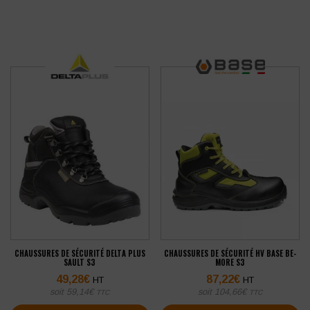
CHAUSSURES DE SÉCURITÉ DELTA PLUS
CHAUSSURES DE SÉCURITÉ HV BASE BE-
SAULT S3
MORE S3
49,28
€
87,22
€
HT
HT
soit
59,14
€
soit
104,66
€
TTC
TTC