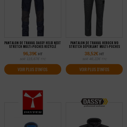
PANTALON DE TRAVAIL DASSY HELIX NEXT
PANTALON DE TRAVAIL HEROCK IVO
STRETCH MULTI-POCHES RECYCLÉ
STRETCH DÉPERLANT MULTI-POCHES
96,39
€
38,52
€
HT
HT
soit
115,67
€
soit
46,22
€
TTC
TTC
VOIR PLUS D'INFOS
VOIR PLUS D'INFOS