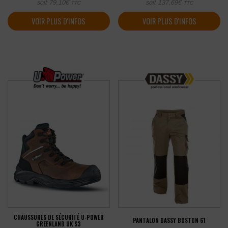
soit
79,10
€
soit
137,69
€
TTC
TTC
VOIR PLUS D'INFOS
VOIR PLUS D'INFOS
CHAUSSURES DE SÉCURITÉ U-POWER
PANTALON DASSY BOSTON 61
GREENLAND UK S3