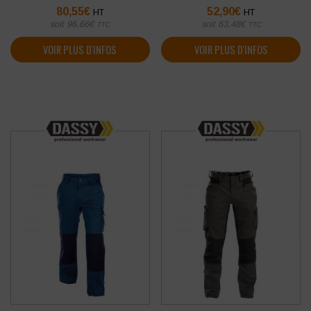
80,55
€
52,90
€
HT
HT
soit
96,66
€
soit
63,48
€
TTC
TTC
VOIR PLUS D'INFOS
VOIR PLUS D'INFOS