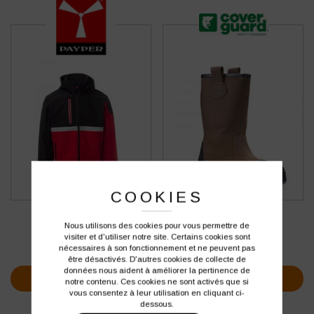
COOKIES
BOTTE DE SÉCURITÉ HAUTE
SOFTSHELL PAYPER WISE PAD
COVERGUARD PYROPE
Nous utilisons des cookies pour vous permettre de
visiter et d'utiliser notre site. Certains cookies sont
69,01
€
83,99
€
HT
HT
nécessaires à son fonctionnement et ne peuvent pas
soit
82,81
€
soit
100,79
€
TTC
TTC
être désactivés. D'autres cookies de collecte de
données nous aident à améliorer la pertinence de
VOIR PLUS D'INFOS
VOIR PLUS D'INFOS
notre contenu. Ces cookies ne sont activés que si
vous consentez à leur utilisation en cliquant ci-
dessous.