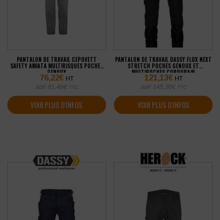
PANTALON DE TRAVAIL CEPOVETT
PANTALON DE TRAVAIL DASSY FLUX NEXT
SAFETY AMIATA MULTIRISQUES POCHES
STRETCH POCHES GENOUX ET
GENOUX
MULTIPOCHES CORDURA®
76,22
€
121,13
€
HT
HT
soit
91,46
€
soit
145,36
€
TTC
TTC
VOIR PLUS D'INFOS
VOIR PLUS D'INFOS