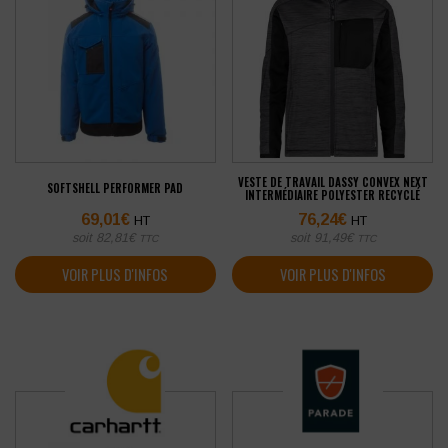
VESTE DE TRAVAIL DASSY CONVEX NEXT
SOFTSHELL PERFORMER PAD
INTERMÉDIAIRE POLYESTER RECYCLÉ
69,01
€
76,24
€
HT
HT
soit
82,81
€
soit
91,49
€
TTC
TTC
VOIR PLUS D'INFOS
VOIR PLUS D'INFOS