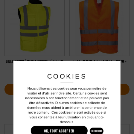
GILET DOUBLÉ HAUTE VISIBILITÉ SINGER
GILET EN MAILLE PORTWEST « C370 »
GANA
HAUTE VISIBILITÉ
34,90
€
6,08
€
HT
HT
COOKIES
soit
41,88
€
soit
7,30
€
TTC
TTC
VOIR PLUS D'INFOS
VOIR PLUS D'INFOS
Nous utilisons des cookies pour vous permettre de
visiter et d'utiliser notre site. Certains cookies sont
nécessaires à son fonctionnement et ne peuvent pas
être désactivés. D'autres cookies de collecte de
données nous aident à améliorer la pertinence de
notre contenu. Ces cookies ne sont activés que si
vous consentez à leur utilisation en cliquant ci-
dessous.
OK, TOUT ACCEPTER
TOUT INTERDIRE