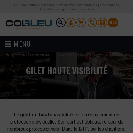
Aller au contenu
EPI
,
chaussures de sécurité
et
vêtements professionnels personnalisés
+ de 24 ans d’expérience à vos côtés
DEVIS
MENU
/
VÊTEMENTS DE TRAVAIL
/
GILETS DE TRAVAIL
/
GILET HAUTE VISIBILITÉ
GILET HAUTE VISIBILITÉ
Le
gilet de haute visibilité
est un équipement de
protection individuelle. Son port est obligatoire pour de
nombreux professionnels. Dans le BTP, sur les chantiers,