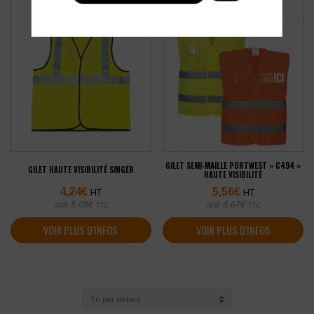
GILET SEMI-MAILLE PORTWEST « C494 »
GILET HAUTE VISIBILITÉ SINGER
HAUTE VISIBILITÉ
4,24
€
5,56
€
HT
HT
soit
5,09
€
soit
6,67
€
TTC
TTC
VOIR PLUS D'INFOS
VOIR PLUS D'INFOS