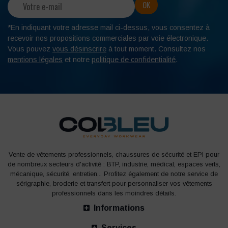
vêtements haute visibilité, comprenant veste et pantalon.
*En indiquant votre adresse mail ci-dessus, vous consentez à
Dernier avantage : le gilet de sécurité dispose d’une coupe
recevoir nos propositions commerciales par voie électronique.
ample pour se porter sur n’importe quelle tenue
Vous pouvez
vous désinscrire
à tout moment. Consultez nos
professionnelle.
mentions légales
et notre
politique de confidentialité
.
COMMENT CHOISIR UN GILET HAUTE
VISIBILITÉ ?
Pour que vos équipements de protection individuelle
assurent parfaitement votre sécurité, il est important de
bien les choisir.
Vente de vêtements professionnels, chaussures de sécurité et EPI pour
de nombreux secteurs d'activité : BTP, industrie, médical, espaces verts,
mécanique, sécurité, entretien... Profitez également de notre service de
LA COULEUR DU GILET HAUT VISIBILITÉ
sérigraphie, broderie et transfert pour personnaliser vos vêtements
professionnels dans les moindres détails.
OBLIGATOIRE
Informations
Services