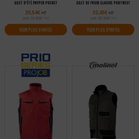
GILET D’ÉTÉ PAYPER POCKET
GILET DE FROID CLASSIC PORTWEST
20,54
€
32,45
€
HT
HT
soit
24,65
€
soit
38,94
€
TTC
TTC
VOIR PLUS D'INFOS
VOIR PLUS D'INFOS