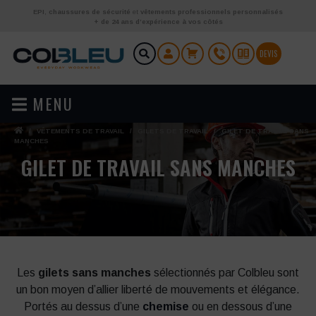
Aller au contenu
EPI
,
chaussures de sécurité
et
vêtements professionnels personnalisés
+ de 24 ans d’expérience à vos côtés
DEVIS
MENU
/
VÊTEMENTS DE TRAVAIL
/
GILETS DE TRAVAIL
/
GILET DE TRAVAIL SANS
MANCHES
GILET DE TRAVAIL SANS MANCHES
Les
gilets sans manches
sélectionnés par Colbleu sont
un bon moyen d’allier liberté de mouvements et élégance.
Portés au dessus d’une
chemise
ou en dessous d’une