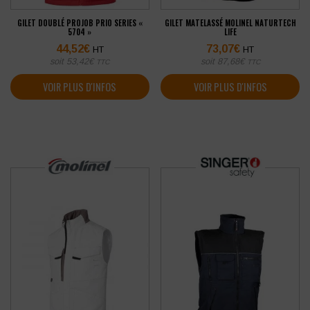
GILET DOUBLÉ PROJOB PRIO SERIES «
GILET MATELASSÉ MOLINEL NATURTECH
5704 »
LIFE
44,52
€
73,07
€
HT
HT
soit
53,42
€
soit
87,68
€
TTC
TTC
VOIR PLUS D'INFOS
VOIR PLUS D'INFOS