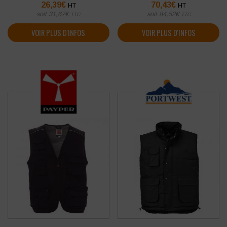
26,39
€
70,43
€
HT
HT
soit
31,67
€
soit
84,52
€
TTC
TTC
VOIR PLUS D'INFOS
VOIR PLUS D'INFOS