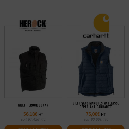
GILET SANS MANCHES MATELASSÉ
GILET HEROCK DONAR
DÉPERLANT CARHARTT
56,18
€
75,00
€
HT
HT
soit
67,42
€
soit
90,00
€
TTC
TTC