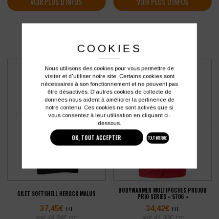
VOIR PLUS D'INFOS
VOIR PLUS D'INFOS
COOKIES
Nous utilisons des cookies pour vous permettre de
visiter et d'utiliser notre site. Certains cookies sont
nécessaires à son fonctionnement et ne peuvent pas
être désactivés. D'autres cookies de collecte de
données nous aident à améliorer la pertinence de
notre contenu. Ces cookies ne sont activés que si
vous consentez à leur utilisation en cliquant ci-
dessous.
OK, TOUT ACCEPTER
TOUT INTERDIRE
BODYWARMER MULTIPOCHES PROJOB
GILET SOFTSHELL HEROCK MALUS
PRIO SERIES « 5706 »
37,45
€
34,42
€
HT
HT
soit
44,94
€
soit
41,30
€
TTC
TTC