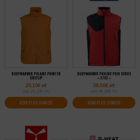
BODYWARMER POLAIRE PRINTER
BODYWARMER PROJOB PRIO SERIES
SIDEFLIP
« 3702 »
20,10
€
38,58
€
HT
HT
soit
24,12
€
soit
46,30
€
TTC
TTC
VOIR PLUS D'INFOS
VOIR PLUS D'INFOS