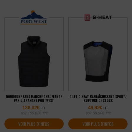
DOUDOUNE SANS MANCHE CHAUFFANTE
GILET G-HEAT RAFRAÎCHISSANT SPORT/
PAR ULTRASONS PORTWEST
RUPTURE DE STOCK
138,02
€
49,92
€
HT
HT
soit
165,62
€
soit
59,90
€
TTC
TTC
VOIR PLUS D'INFOS
VOIR PLUS D'INFOS