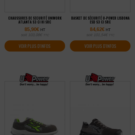
CHAUSSURES DE SECURITÉ UNIWORK
BASKET DE SÉCURITÉ U-POWER LISBONA
ATLANTA S3 CI HI SRC
ESD S3 CI SRC
85,90
€
84,62
€
HT
HT
soit
103,08
€
soit
101,54
€
TTC
TTC
VOIR PLUS D'INFOS
VOIR PLUS D'INFOS