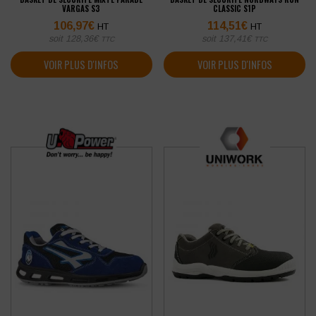
VARGAS S3
CLASSIC S1P
106,97
€
114,51
€
HT
HT
soit
128,36
€
soit
137,41
€
TTC
TTC
VOIR PLUS D'INFOS
VOIR PLUS D'INFOS