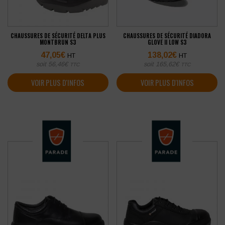
CHAUSSURES DE SÉCURITÉ DELTA PLUS
CHAUSSURES DE SÉCURITÉ DIADORA
MONTBRUN S3
GLOVE II LOW S3
47,05
€
138,02
€
HT
HT
soit
56,46
€
soit
165,62
€
TTC
TTC
VOIR PLUS D'INFOS
VOIR PLUS D'INFOS