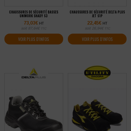
CHAUSSURES DE SÉCURITÉ BASSES
CHAUSSURES DE SÉCURITÉ DELTA PLUS
UNIWORK SHADY S3
JET S1P
73,03
€
22,45
€
HT
HT
soit
87,64
€
soit
26,94
€
TTC
TTC
VOIR PLUS D'INFOS
VOIR PLUS D'INFOS