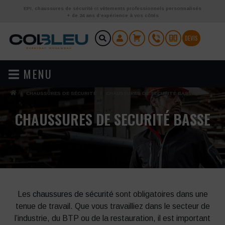
Aller au contenu
EPI
,
chaussures de sécurité
et
vêtements professionnels personnalisés
+ de 24 ans d’expérience à vos côtés
DEVIS
MENU
/
CHAUSSURES DE SÉCURITÉ
/
CHAUSSURES DE SECURITÉ BASSE
CHAUSSURES DE SECURITÉ BASSE
Les
chaussures de sécurité
sont obligatoires dans une
tenue de travail. Que vous travailliez dans le secteur de
l’industrie, du BTP ou de la restauration, il est important