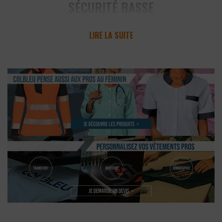
SÉCURITÉ BASSE
LIRE LA SUITE
Dans certains secteurs, la
chaussure de sécurité basse
doit répondre à des critères stricts. C’est notamment le cas
pour les professionnels du secteur médical qui doivent
obligatoirement disposer de chaussures respectant les
normes d’hygiène en vigueur. Pour un maximum de confort,
la
chaussure de sécurité basse est légère
afin de
permettre aux professionnels de se déplacer sans
problème.
Toutefois, la principale caractéristique de la chaussure de
sécurité est qu’elle protège le pied des risques du
quotidien : écrasement, coupure, sol glissant… Porter de
bonnes chaussures de sécurité peut donc éviter de se
blesser à cause de ces dangers.
Colbleu vous propose des chaussures de sécurité basses
résistantes et durables à très long terme. Nous collaborons