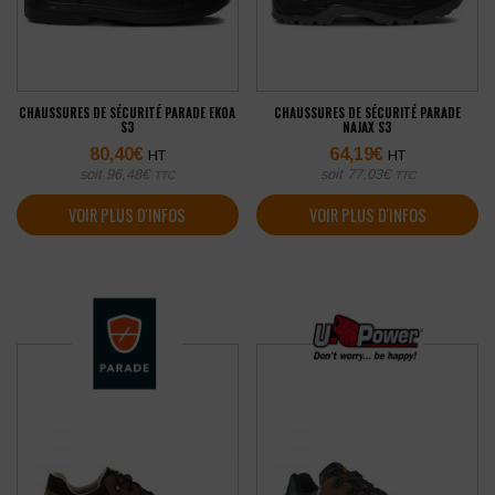
CHAUSSURES DE SÉCURITÉ PARADE EKOA
CHAUSSURES DE SÉCURITÉ PARADE
S3
NAJAX S3
80,40
€
64,19
€
HT
HT
soit
96,48
€
soit
77,03
€
TTC
TTC
VOIR PLUS D'INFOS
VOIR PLUS D'INFOS