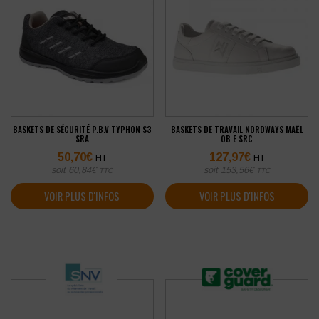
BASKETS DE SÉCURITÉ P.B.V TYPHON S3
BASKETS DE TRAVAIL NORDWAYS MAËL
SRA
OB E SRC
50,70
€
127,97
€
HT
HT
soit
60,84
€
soit
153,56
€
TTC
TTC
VOIR PLUS D'INFOS
VOIR PLUS D'INFOS