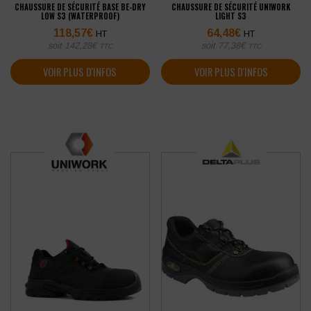
CHAUSSURE DE SÉCURITÉ BASE BE-DRY
CHAUSSURE DE SÉCURITÉ UNIWORK
LOW S3 (WATERPROOF)
LIGHT S3
118,57
€
64,48
€
HT
HT
soit
142,28
€
soit
77,38
€
TTC
TTC
VOIR PLUS D'INFOS
VOIR PLUS D'INFOS