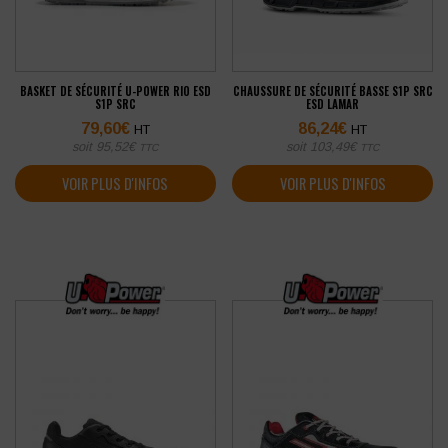
BASKET DE SÉCURITÉ U-POWER RIO ESD
CHAUSSURE DE SÉCURITÉ BASSE S1P SRC
S1P SRC
ESD LAMAR
79,60
€
86,24
€
HT
HT
soit
95,52
€
soit
103,49
€
TTC
TTC
VOIR PLUS D'INFOS
VOIR PLUS D'INFOS