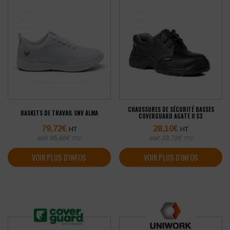
CHAUSSURES DE SÉCURITÉ BASSES
BASKETS DE TRAVAIL SNV ALMA
COVERGUARD AGATE II S3
79,72
€
28,10
€
HT
HT
soit
95,66
€
soit
33,72
€
TTC
TTC
VOIR PLUS D'INFOS
VOIR PLUS D'INFOS