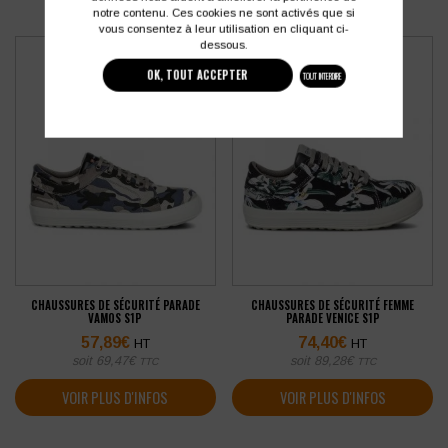
notre contenu. Ces cookies ne sont activés que si
vous consentez à leur utilisation en cliquant ci-
dessous.
OK, TOUT ACCEPTER
TOUT INTERDIRE
CHAUSSURES DE SÉCURITÉ PARADE
CHAUSSURES DE SÉCURITÉ FEMME
VAMOS S1P
PARADE VENICE S1P
57,89
€
74,40
€
HT
HT
soit
69,47
€
soit
89,28
€
TTC
TTC
VOIR PLUS D'INFOS
VOIR PLUS D'INFOS