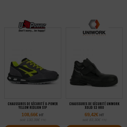
CHAUSSURES DE SÉCURITÉ U-POWER
CHAUSSURES DE SÉCURITÉ UNIWORK
YELLOW REDLION S1P
XOLID S3 HRO
108,66
€
69,42
€
HT
HT
soit
130,39
€
soit
83,30
€
TTC
TTC