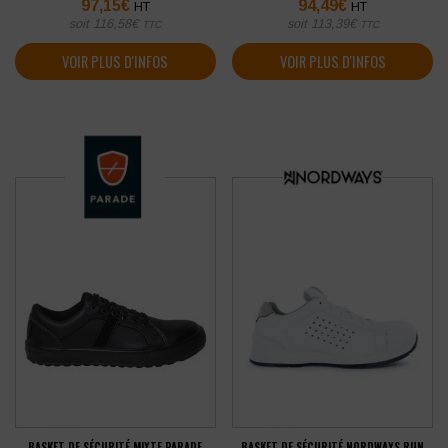
97,15
€
94,49
€
HT
HT
soit
116,58
€
soit
113,39
€
TTC
TTC
VOIR PLUS D'INFOS
VOIR PLUS D'INFOS
BASKET DE SÉCURITÉ MIXTE PARADE
BASKET DE SÉCURITÉ NORDWAYS RUN