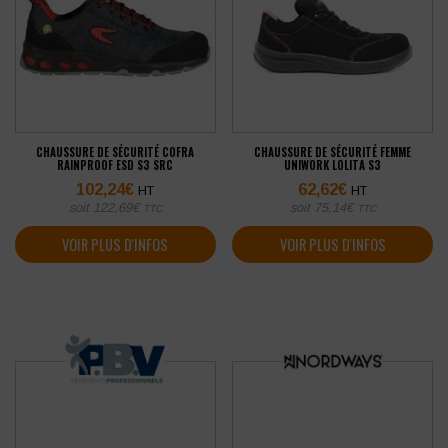
CHAUSSURE DE SÉCURITÉ COFRA
CHAUSSURE DE SÉCURITÉ FEMME
RAINPROOF ESD S3 SRC
UNIWORK LOLITA S3
102,24
€
62,62
€
HT
HT
soit
122,69
€
soit
75,14
€
TTC
TTC
VOIR PLUS D'INFOS
VOIR PLUS D'INFOS