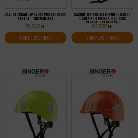
CASQUE ÉCRAN JSP EVO® VISTASHIELD®
CASQUE JSP EVOLITE® PORTE-BADGE,
VENTILÉ – CRÉMAILLÈRE
JUGULAIRE 4 POINTS, CR2 GRIS,
VENTILÉ, CRÉMAILLÈRE
76,51
€
67,09
€
HT
HT
VOIR PLUS D'INFOS
VOIR PLUS D'INFOS