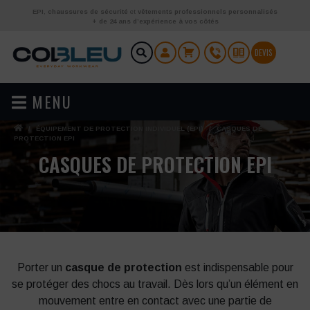
Aller au contenu
EPI
,
chaussures de sécurité
et
vêtements professionnels personnalisés
+ de 24 ans d’expérience à vos côtés
DEVIS
MENU
/
ÉQUIPEMENT DE PROTECTION INDIVIDUEL (EPI)
/
CASQUES DE
PROTECTION EPI
CASQUES DE PROTECTION EPI
Porter un
casque de protection
est indispensable pour
se protéger des chocs au travail. Dès lors qu’un élément en
mouvement entre en contact avec une partie de