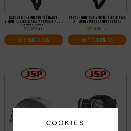
CASQUE MONTEUR VENTILÉ HAUTE-
CASQUE MONTEUR VENTILÉ SINGER AVEC
VISIBILITÉ SINGER AVEC ATTACHES POUR
ATTACHES POUR LAMPE FRONTAL
LAMPE FRONTAL
37,41
€
31,50
€
HT
HT
VOIR PLUS D'INFOS
VOIR PLUS D'INFOS
COOKIES