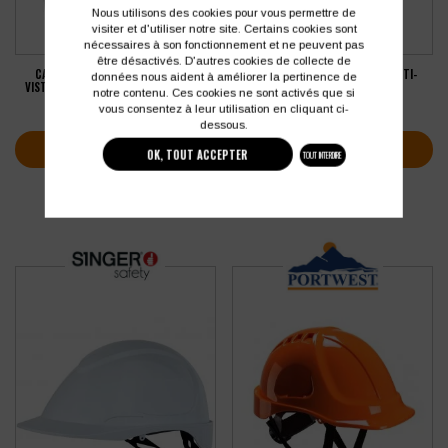
Nous utilisons des cookies pour vous permettre de
visiter et d'utiliser notre site. Certains cookies sont
nécessaires à son fonctionnement et ne peuvent pas
être désactivés. D'autres cookies de collecte de
CASQUE SUR-LUNETTE JSP EVO®
POWERCAP® JSP ACTIVE IP (ANTI-
données nous aident à améliorer la pertinence de
VISTALENS® VENTILÉ – CRÉMAILLÈRE
IMPACT) 8H
notre contenu. Ces cookies ne sont activés que si
vous consentez à leur utilisation en cliquant ci-
66,52
€
804,33
€
HT
HT
dessous.
VOIR PLUS D'INFOS
VOIR PLUS D'INFOS
OK, TOUT ACCEPTER
TOUT INTERDIRE