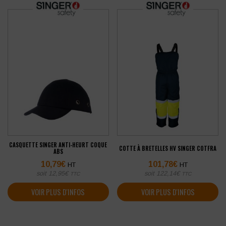
CASQUETTE SINGER ANTI-HEURT COQUE
COTTE À BRETELLES HV SINGER COTFRA
ABS
10,79
€
101,78
€
HT
HT
soit
12,95
€
soit
122,14
€
TTC
TTC
VOIR PLUS D'INFOS
VOIR PLUS D'INFOS