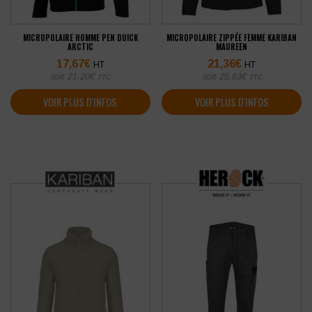
MICROPOLAIRE HOMME PEN DUICK
MICROPOLAIRE ZIPPÉE FEMME KARIBAN
ARCTIC
MAUREEN
17,67
€
21,36
€
HT
HT
soit
21,20
€
soit
25,63
€
TTC
TTC
VOIR PLUS D'INFOS
VOIR PLUS D'INFOS