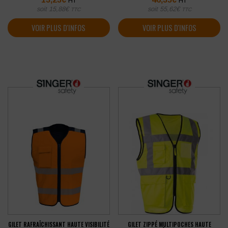
HT
HT
soit
15,88
€
soit
55,62
€
TTC
TTC
VOIR PLUS D'INFOS
VOIR PLUS D'INFOS
GILET RAFRAÎCHISSANT HAUTE VISIBILITÉ
GILET ZIPPÉ MULTIPOCHES HAUTE