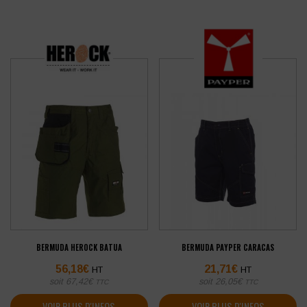
BERMUDA HEROCK BATUA
BERMUDA PAYPER CARACAS
56,18
€
21,71
€
HT
HT
soit
67,42
€
soit
26,05
€
TTC
TTC
VOIR PLUS D'INFOS
VOIR PLUS D'INFOS