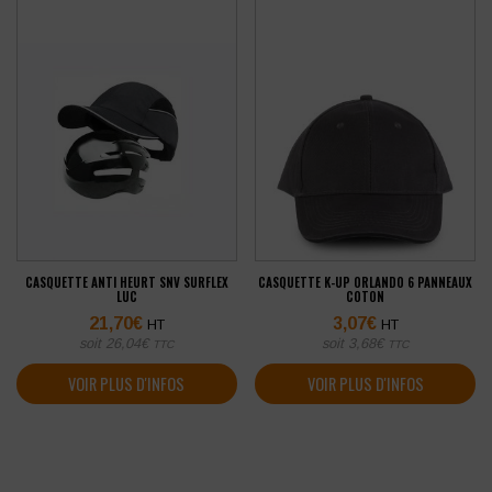
CASQUETTE ANTI HEURT SNV SURFLEX
CASQUETTE K-UP ORLANDO 6 PANNEAUX
LUC
COTON
21,70
€
3,07
€
HT
HT
soit
26,04
€
soit
3,68
€
TTC
TTC
VOIR PLUS D'INFOS
VOIR PLUS D'INFOS