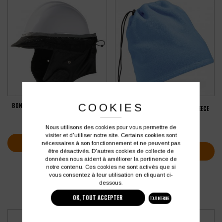
COOKIES
BONNET SOUS-CASQUE SINGER BREVA
BONNET TOUR DE COU SUPRAFLEECE
(10 PIÈCES)
142,96
€
3,38
€
HT
HT
Nous utilisons des cookies pour vous permettre de
soit
4,06
€
TTC
visiter et d'utiliser notre site. Certains cookies sont
VOIR PLUS D'INFOS
nécessaires à son fonctionnement et ne peuvent pas
VOIR PLUS D'INFOS
être désactivés. D'autres cookies de collecte de
données nous aident à améliorer la pertinence de
notre contenu. Ces cookies ne sont activés que si
vous consentez à leur utilisation en cliquant ci-
dessous.
OK, TOUT ACCEPTER
TOUT INTERDIRE