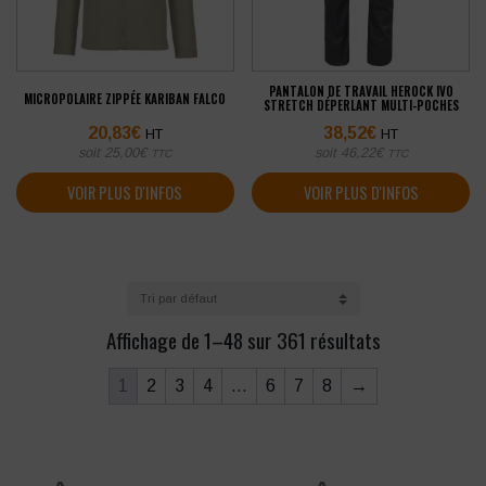
PANTALON DE TRAVAIL HEROCK IVO
MICROPOLAIRE ZIPPÉE KARIBAN FALCO
STRETCH DÉPERLANT MULTI-POCHES
20,83
€
38,52
€
HT
HT
soit
25,00
€
soit
46,22
€
TTC
TTC
VOIR PLUS D'INFOS
VOIR PLUS D'INFOS
Affichage de 1–48 sur 361 résultats
1
2
3
4
…
6
7
8
→