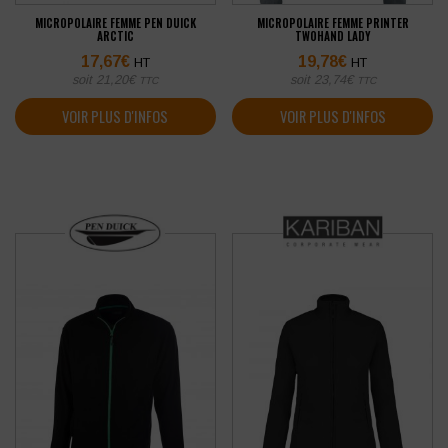
MICROPOLAIRE FEMME PEN DUICK
MICROPOLAIRE FEMME PRINTER
ARCTIC
TWOHAND LADY
17,67
€
19,78
€
HT
HT
soit
21,20
€
soit
23,74
€
TTC
TTC
VOIR PLUS D'INFOS
VOIR PLUS D'INFOS