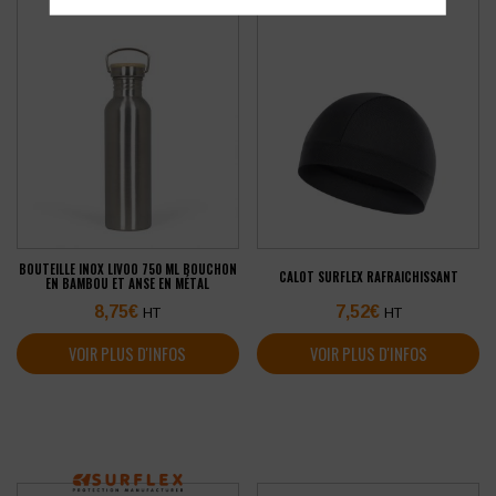
BOUTEILLE INOX LIVOO 750 ML BOUCHON
CALOT SURFLEX RAFRAICHISSANT
EN BAMBOU ET ANSE EN MÉTAL
8,75
€
7,52
€
HT
HT
VOIR PLUS D'INFOS
VOIR PLUS D'INFOS