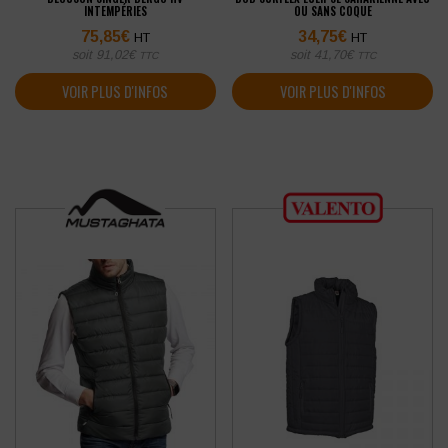
INTEMPÉRIES
OU SANS COQUE
75,85
€
34,75
€
HT
HT
soit
91,02
€
soit
41,70
€
TTC
TTC
VOIR PLUS D'INFOS
VOIR PLUS D'INFOS