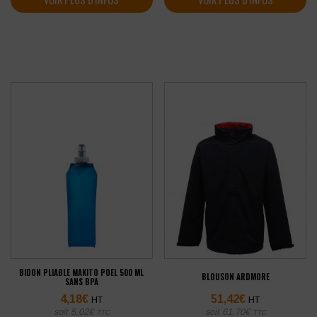
BIDON PLIABLE MAKITO POEL 500 ML
BLOUSON ARDMORE
SANS BPA
4,18
€
51,42
€
HT
HT
soit
5,02
€
soit
61,70
€
TTC
TTC