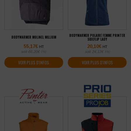
BODYWARMER POLAIRE FEMME PRINTER
BODYWARMER MOLINEL MILLIUM
SIDEFLIP LADY
55,17
€
20,10
€
HT
HT
soit
66,20
€
soit
24,12
€
TTC
TTC
VOIR PLUS D'INFOS
VOIR PLUS D'INFOS