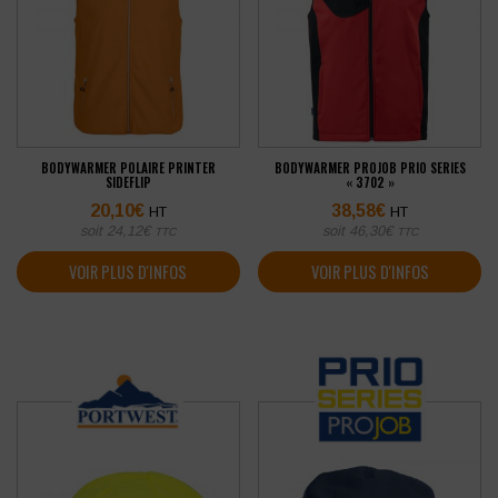
BODYWARMER POLAIRE PRINTER
BODYWARMER PROJOB PRIO SERIES
SIDEFLIP
« 3702 »
20,10
€
38,58
€
HT
HT
soit
24,12
€
soit
46,30
€
TTC
TTC
VOIR PLUS D'INFOS
VOIR PLUS D'INFOS