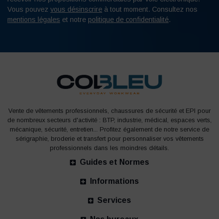
confort et votre sécurité.
Vous pouvez
vous désinscrire
à tout moment. Consultez nos
mentions légales
et notre
politique de confidentialité
.
Découvrez sans attendre nos vêtements de travail pour le
BTP et l’industrie : des pantalons résistants, flexibles et
fonctionnels, des vêtements imperméables pour affronter
les intempéries et le froid
LA PERSONNALISATION DE VOS
ÉQUIPEMENTS
Vente de vêtements professionnels, chaussures de sécurité et EPI pour
de nombreux secteurs d'activité : BTP, industrie, médical, espaces verts,
mécanique, sécurité, entretien... Profitez également de notre service de
Véhiculez l’image de votre marque à travers vos
sérigraphie, broderie et transfert pour personnaliser vos vêtements
équipements. Grâce à notre studio graphique, nous
professionnels dans les moindres détails.
pouvons personnaliser vos vêtements de chantier. Sur le
Guides et Normes
coeur, une manche, le dos ou une poche de pantalon,
Informations
imprimez votre logo sur le vêtement de travail de vos
équipes. Grâce à l’impression, vous identifiez facilement
Services
vos équipes sur un chantier et vous prodiguez de la visibilité
à votre marque !