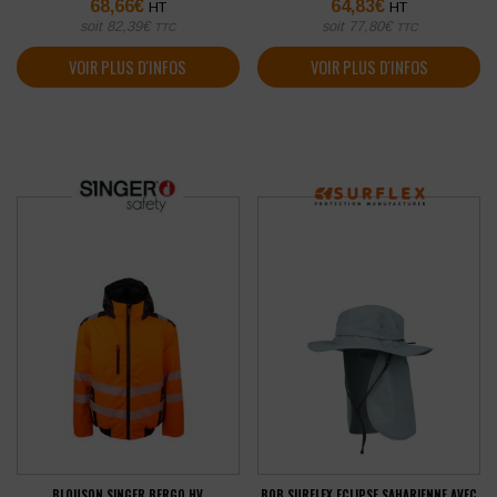
68,66
€
64,83
€
HT
HT
soit
82,39
€
soit
77,80
€
TTC
TTC
VOIR PLUS D'INFOS
VOIR PLUS D'INFOS
BLOUSON SINGER BERGO HV
BOB SURFLEX ECLIPSE SAHARIENNE AVEC