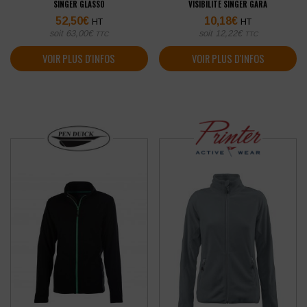
SINGER GLASSO
VISIBILITÉ SINGER GARA
52,50
€
10,18
€
HT
HT
soit
63,00
€
soit
12,22
€
TTC
TTC
VOIR PLUS D'INFOS
VOIR PLUS D'INFOS