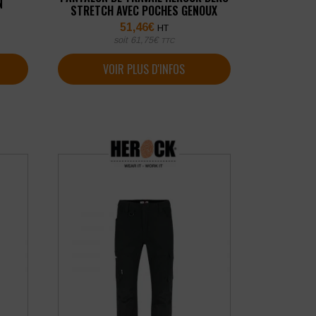
N
STRETCH AVEC POCHES GENOUX
51,46
€
HT
soit
61,75
€
TTC
VOIR PLUS D'INFOS