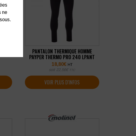
nées
s ne
ssous.
RETCH
PANTALON THERMIQUE HOMME
PAYPER THERMO PRO 240 LPANT
18,80
€
HT
soit
22,56
€
TTC
VOIR PLUS D'INFOS