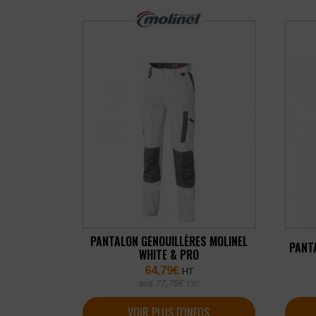
PANTALON GENOUILLÈRES MOLINEL
PANT
WHITE & PRO
64,79
€
HT
soit
77,75
€
TTC
VOIR PLUS D'INFOS