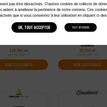
vent pas être désactivés. D'autres cookies de collecte de don
s aident à améliorer la pertinence de notre contenu. Ces cookie
activés que si vous consentez à leur utilisation en cliquant ci-de
OK, TOUT ACCEPTER
TOUT INTERDIRE
PANTALON PAYPER WORKER ST
TALON JEANS HEROCK SPHINX
SUMMER
126,40
€
26,55
€
HT
HT
soit
151,68
€
soit
31,86
€
TTC
TTC
VOIR PLUS D'INFOS
VOIR PLUS D'INFOS