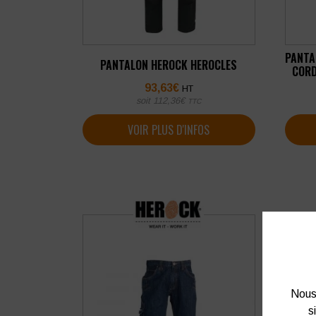
PANTA
PANTALON HEROCK HEROCLES
CORD
93,63
€
HT
soit
112,36
€
TTC
VOIR PLUS D'INFOS
Nous 
s