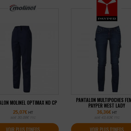
PANTALON MULTIPOCHES FE
ALON MOLINEL OPTIMAX ND CP
PAYPER WEST LADY
25,07
€
36,36
€
HT
HT
soit
30,08
€
soit
43,63
€
TTC
TTC
VOIR PLUS D'INFOS
VOIR PLUS D'INFOS