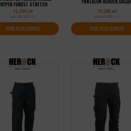
PANTALON HEROCK DAGA
PAYPER FOREST STRETCH
31,93
€
79,58
€
HT
HT
soit
38,32
€
soit
95,50
€
TTC
TTC
VOIR PLUS D'INFOS
VOIR PLUS D'INFOS