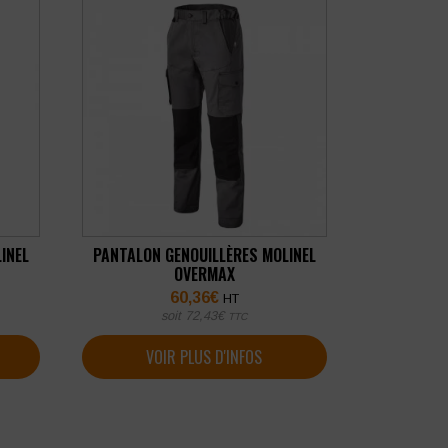
INEL
PANTALON GENOUILLÈRES MOLINEL
OVERMAX
60,36
€
HT
soit
72,43
€
TTC
VOIR PLUS D'INFOS