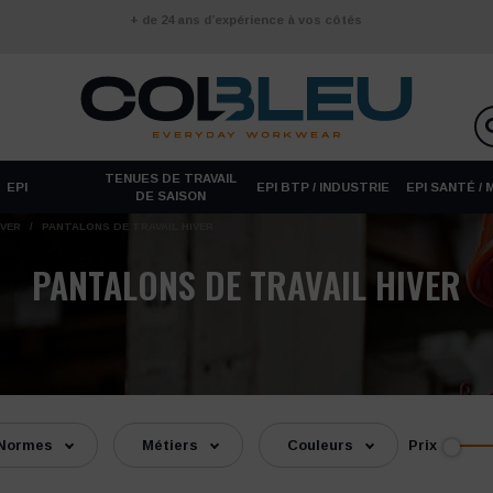
+ de 24 ans d’expérience à vos côtés
TENUES DE TRAVAIL
EPI
EPI BTP / INDUSTRIE
EPI SANTÉ /
DE SAISON
IVER
/
PANTALONS DE TRAVAIL HIVER
PANTALONS DE TRAVAIL HIVER
Prix
Normes
Métiers
Couleurs