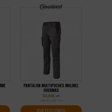
MME
PANTALON MULTIPOCHES MOLINEL
OVERMAX
50,84
€
HT
soit
61,01
€
TTC
VOIR PLUS D'INFOS