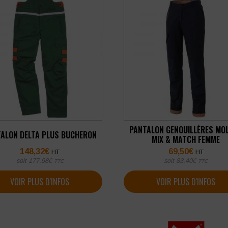
PANTALON GENOUILLÈRES MOL
ALON DELTA PLUS BUCHERON
MIX & MATCH FEMME
148,32
€
69,50
€
HT
HT
soit
177,98
€
soit
83,40
€
TTC
TTC
VOIR PLUS D'INFOS
VOIR PLUS D'INFOS