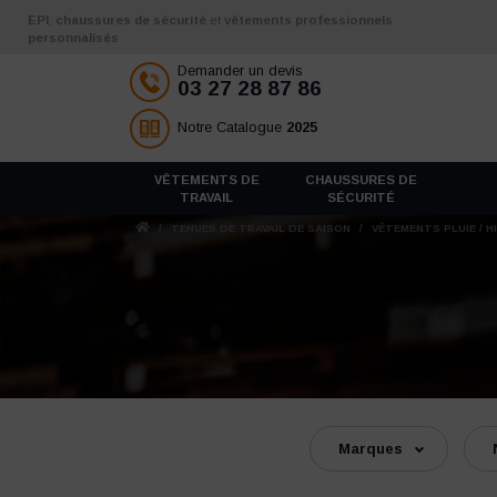
Aller au contenu
EPI
,
chaussures de sécurité
et
vêtements professionnels
personnalisés
Demander un devis
03 27 28 87 86
Notre Catalogue
2025
VÊTEMENTS DE
CHAUSSURES DE
TRAVAIL
SÉCURITÉ
/
TENUES DE TRAVAIL DE SAISON
/
VÊTEMENTS PLUIE / H
Marques