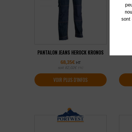
peu
nou
sont 
PANTALON JEANS HEROCK KRONOS
PAN
68,35
€
HT
soit
82,02
€
TTC
VOIR PLUS D'INFOS