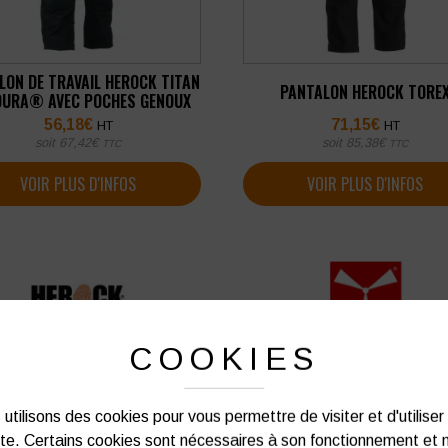
LON DE TRAVAIL HEROCK TITAN
PANTALON HEROCK TORE
URA® AVEC POCHES GENOUX
56,18
€
71,15
€
HT
HT
soit
67,42
€
soit
85,38
€
TTC
TTC
VOIR PLUS D'INFOS
VOIR PLUS D'INFOS
COOKIES
utilisons des cookies pour vous permettre de visiter et d'utiliser
ite. Certains cookies sont nécessaires à son fonctionnement et 