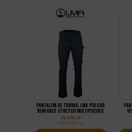
PANTALON DE TRAVAIL LMA PULSAR
PAN
RENFORCÉ STRETCH MULTIPOCHES
VI
39,04
€
HT
soit
46,85
€
TTC