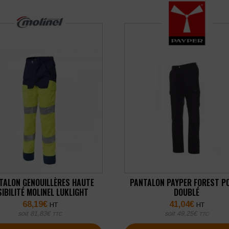
TALON GENOUILLÈRES HAUTE
PANTALON PAYPER FOREST P
SIBILITÉ MOLINEL LUKLIGHT
DOUBLÉ
68,19
€
41,04
€
HT
HT
soit
81,83
€
soit
49,25
€
TTC
TTC