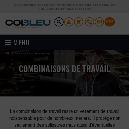
Aller au contenu
EPI
,
chaussures de sécurité
et
vêtements professionnels personnalisés
+ de 24 ans d’expérience à vos côtés
DEVIS
MENU
/
VÊTEMENTS DE TRAVAIL
/
COMBINAISONS DE TRAVAIL
COMBINAISONS DE TRAVAIL
La combinaison de travail reste un
vetement de travail
indispensable pour de nombreux métiers. Il protège non
seulement des salissures mais aussi d’éventuelles