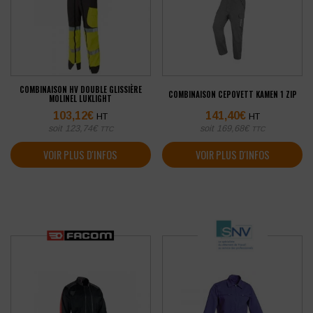
COMBINAISON HV DOUBLE GLISSIÈRE
COMBINAISON CEPOVETT KAMEN 1 ZIP
MOLINEL LUKLIGHT
103,12
€
141,40
€
HT
HT
soit
123,74
€
soit
169,68
€
TTC
TTC
VOIR PLUS D'INFOS
VOIR PLUS D'INFOS