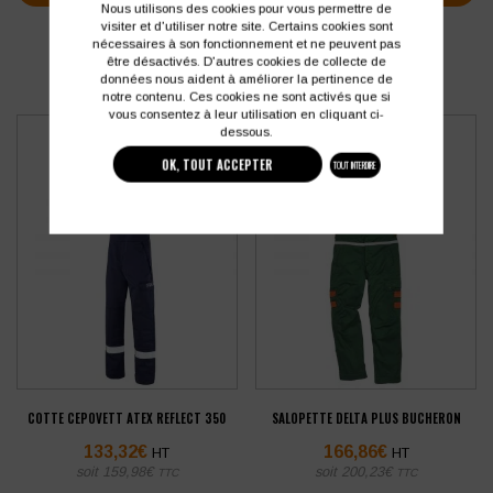
Nous utilisons des cookies pour vous permettre de
visiter et d'utiliser notre site. Certains cookies sont
nécessaires à son fonctionnement et ne peuvent pas
être désactivés. D'autres cookies de collecte de
données nous aident à améliorer la pertinence de
notre contenu. Ces cookies ne sont activés que si
vous consentez à leur utilisation en cliquant ci-
dessous.
OK, TOUT ACCEPTER
TOUT INTERDIRE
COTTE CEPOVETT ATEX REFLECT 350
SALOPETTE DELTA PLUS BUCHERON
133,32
€
166,86
€
HT
HT
soit
159,98
€
soit
200,23
€
TTC
TTC