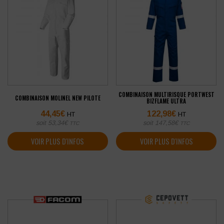
COMBINAISON MULTIRISQUE PORTWEST
COMBINAISON MOLINEL NEW PILOTE
BIZFLAME ULTRA
44,45
€
122,98
€
HT
HT
soit
53,34
€
soit
147,58
€
TTC
TTC
VOIR PLUS D'INFOS
VOIR PLUS D'INFOS