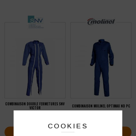
COMBINAISON DOUBLE FERMETURES SNV
COMBINAISON MOLINEL OPTIMAX ND PC
VICTOR
36,87
€
44,00
€
HT
HT
soit
44,24
€
soit
52,80
€
TTC
TTC
COOKIES
VOIR PLUS D'INFOS
VOIR PLUS D'INFOS