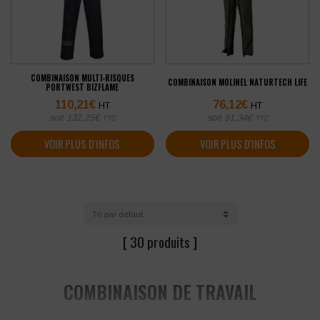
COMBINAISON MULTI-RISQUES
COMBINAISON MOLINEL NATURTECH LIFE
PORTWEST BIZFLAME
110,21
€
76,12
€
HT
HT
soit
132,25
€
soit
91,34
€
TTC
TTC
VOIR PLUS D'INFOS
VOIR PLUS D'INFOS
[ 30 produits ]
COMBINAISON DE TRAVAIL