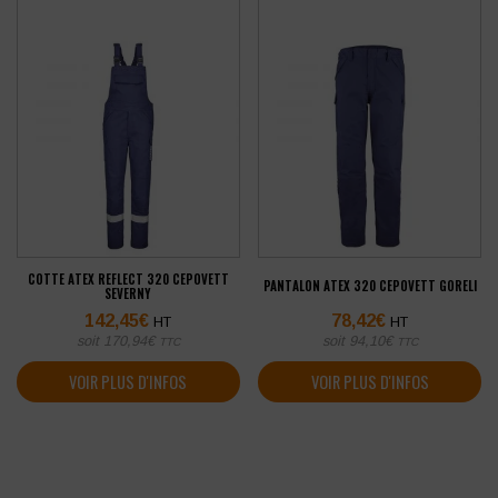
COTTE ATEX REFLECT 320 CEPOVETT
PANTALON ATEX 320 CEPOVETT GORELI
SEVERNY
142,45
€
78,42
€
HT
HT
soit
170,94
€
soit
94,10
€
TTC
TTC
VOIR PLUS D'INFOS
VOIR PLUS D'INFOS