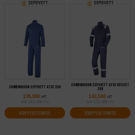
COMBINAISON CEPOVETT ATEX REFLECT
COMBINAISON CEPOVETT ATEX 350
260
135,88
€
143,58
€
HT
HT
soit
163,06
€
soit
172,30
€
TTC
TTC
VOIR PLUS D'INFOS
VOIR PLUS D'INFOS