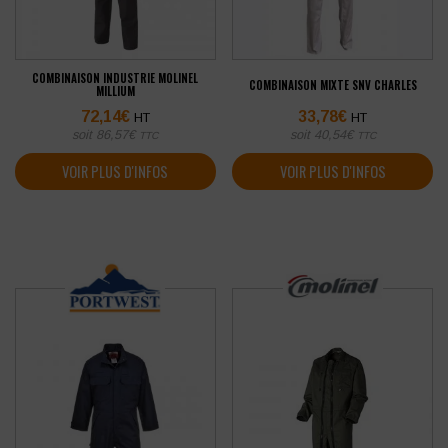
COMBINAISON INDUSTRIE MOLINEL
COMBINAISON MIXTE SNV CHARLES
MILLIUM
72,14
€
33,78
€
HT
HT
soit
86,57
€
soit
40,54
€
TTC
TTC
VOIR PLUS D'INFOS
VOIR PLUS D'INFOS