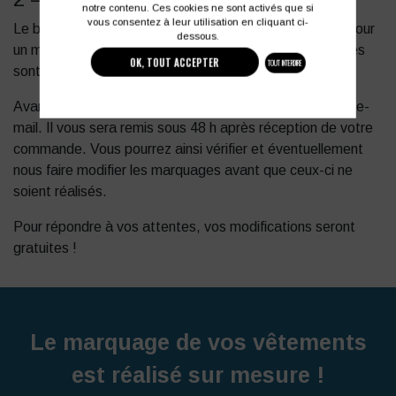
notre contenu. Ces cookies ne sont activés que si
vous consentez à leur utilisation en cliquant ci-
Le bon à tirer vous sera adressé sous 48h par e-mail. Pour
dessous.
un meilleur suivi de votre dossier, toutes vos commandes
OK, TOUT ACCEPTER
TOUT INTERDIRE
sont confirmées par courrier, par fax ou par mail.
Avant la mise en fabrication, vous recevrez un BAT par e-
mail. Il vous sera remis sous 48 h après réception de votre
commande. Vous pourrez ainsi vérifier et éventuellement
nous faire modifier les marquages avant que ceux-ci ne
soient réalisés.
Pour répondre à vos attentes, vos modifications seront
gratuites !
Le marquage de vos vêtements
est réalisé sur mesure !