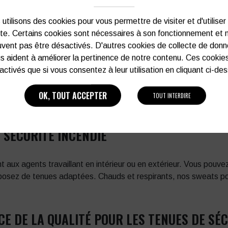
 LES AGENTS DE SÉCURITÉ INCENDIE
utilisons des cookies pour vous permettre de visiter et d'utiliser
type rangers. Elles disposent d’une semelle antidérapante, sont
ite. Certains cookies sont nécessaires à son fonctionnement et 
es pour les
professionnels de la sécurité incendie
assurent u
vent pas être désactivés. D'autres cookies de collecte de don
s aident à améliorer la pertinence de notre contenu. Ces cookie
 INCENDIE DISPONIBLES CHEZ COLBLEU
activés que si vous consentez à leur utilisation en cliquant ci-de
OK, TOUT ACCEPTER
TOUT INTERDIRE
ent complet pour les agents de sécurité incendie.
 SÉCURITÉ INCENDIE
t aux agents travaillant en intérieur ou en extérieur. Vous pouv
isposez de tenues adaptées. Chauds et respirants, nos sweats po
CE DE LA QUALITÉ POUR LES TENUES DE SÉ