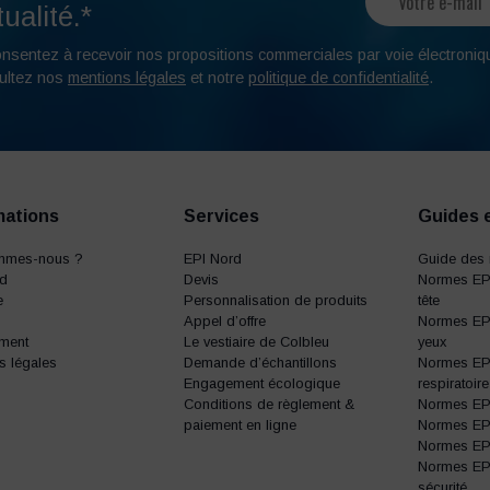
ualité.*
onsentez à recevoir nos propositions commerciales par voie électroniq
ultez nos
mentions légales
et notre
politique de confidentialité
.
mations
Services
Guides 
mmes-nous ?
EPI Nord
Guide des 
rd
Devis
Normes EPI
e
Personnalisation de produits
tête
Appel d’offre
Normes EPI
ment
Le vestiaire de Colbleu
yeux
s légales
Demande d’échantillons
Normes EPI
Engagement écologique
respiratoire
Conditions de règlement &
Normes EPI 
paiement en ligne
Normes EPI 
Normes EPI 
Normes EP
sécurité