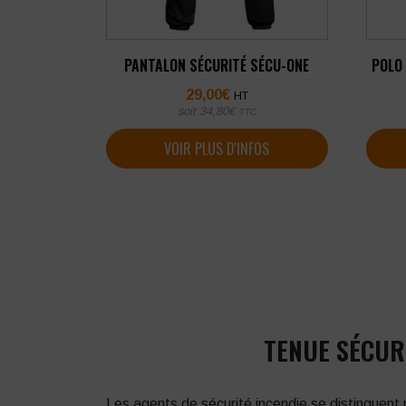
PANTALON SÉCURITÉ SÉCU-ONE
POLO 
29,00
€
HT
soit
34,80
€
TTC
VOIR PLUS D'INFOS
TENUE SÉCURI
Les agents de sécurité incendie se distinguent p