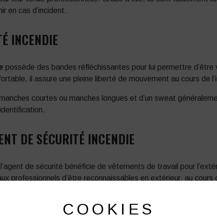
ir en cas d’incident.
TÉ INCENDIE
e
possède des bandes réfléchissantes pour lui permettre d’être 
rtable, il assure une pleine liberté de mouvement au cours de l’i
irt manches courtes ou manches longues et d’un sweat générale
dentification.
NT DE SÉCURITÉ INCENDIE
 l’agent de sécurité bénéficie de vêtements de travail pour l’ex
x professionnels d’être reconnaissables en extérieur, au cours d
s meilleures conditions.
COOKIES