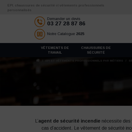
Aller au contenu
EPI
,
chaussures de sécurité
et
vêtements professionnels
personnalisés
Demander un devis
03 27 28 87 86
Notre Catalogue
2025
VÊTEMENTS DE
CHAUSSURES DE
TRAVAIL
SÉCURITÉ
/
EPI ET VÊTEMENTS PROFESSIONNELS PAR MÉTIERS
/
SÉ
L’
agent de sécurité incendie
nécessite des 
cas d’accident. Le vêtement de sécurité inc