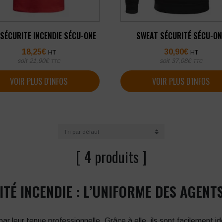
SÉCURITE INCENDIE SÉCU-ONE
SWEAT SÉCURITÉ SÉCU-ON
18,25
€
30,90
€
HT
HT
soit
21,90
€
soit
37,08
€
TTC
TTC
VOIR PLUS D'INFOS
VOIR PLUS D'INFOS
[ 4 produits ]
TÉ INCENDIE : L’UNIFORME DES AGENT
ar leur tenue professionnelle. Grâce à elle, ils sont facilement i