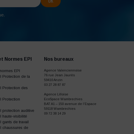
ue.
et Normes EPI
Nos bureaux
normes EPI
Agence Valenciennoise
76 rue Jean Jaurès
 Protection de la
59410 Anzin
03 27 28 87 87
 Protection des
Agence Lilloise
 Protection
EcoSpace Wambrechies
BAT A1 – 150 avenue de l’Espace
59118 Wambrechies
protection auditive
09 72 38 14 29
haute-visibilité
gants de travail
I chaussures de