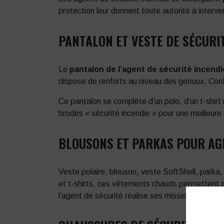
protection leur donnent toute autorité à interven
PANTALON ET VESTE DE SÉCURI
Le
pantalon de l’agent de sécurité incendi
dispose de renforts au niveau des genoux. Confo
Ce pantalon se complète d’un polo, d’un t-sh
brodés « sécurité incendie » pour une meilleure i
BLOUSONS ET PARKAS POUR AGE
Veste polaire, blouson, veste SoftShell, parka,
et t-shirts, ces vêtements chauds permettent au
l’agent de sécurité réalise ses missions dans le