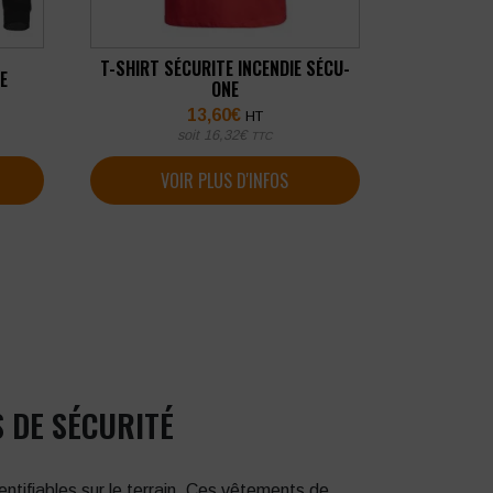
T-SHIRT SÉCURITE INCENDIE SÉCU-
E
ONE
13,60
€
HT
soit
16,32
€
TTC
VOIR PLUS D'INFOS
S DE SÉCURITÉ
dentifiables sur le terrain. Ces vêtements de