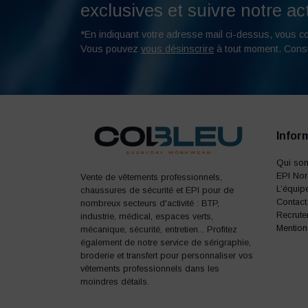
exclusives et suivre notre act
*En indiquant votre adresse mail ci-dessus, vous c
Vous pouvez
vous désinscrire
à tout moment. Cons
Infor
Qui so
EPI No
Vente de vêtements professionnels,
L’équip
chaussures de sécurité et EPI pour de
Contact
nombreux secteurs d'activité : BTP,
Recrute
industrie, médical, espaces verts,
Mention
mécanique, sécurité, entretien... Profitez
également de notre service de sérigraphie,
broderie et transfert pour personnaliser vos
vêtements professionnels dans les
moindres détails.