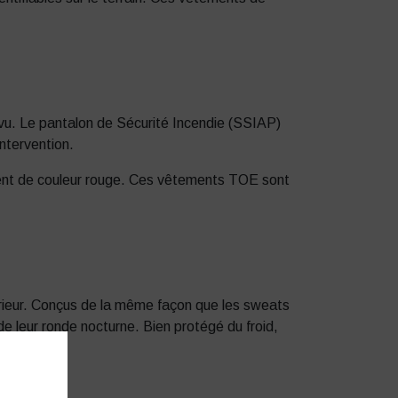
vu. Le pantalon de Sécurité Incendie (SSIAP)
ntervention.
ment de couleur rouge. Ces vêtements TOE sont
térieur. Conçus de la même façon que les sweats
e leur ronde nocturne. Bien protégé du froid,