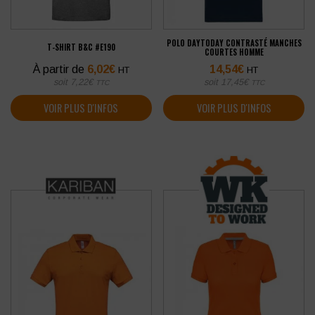
POLO DAYTODAY CONTRASTÉ MANCHES
T-SHIRT B&C #E190
COURTES HOMME
À partir de
6,02
€
14,54
€
HT
HT
soit
7,22
€
soit
17,45
€
TTC
TTC
VOIR PLUS D'INFOS
VOIR PLUS D'INFOS