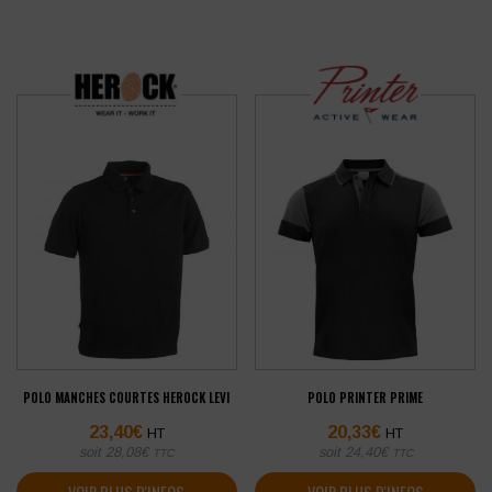
POLO MANCHES COURTES HEROCK LEVI
POLO PRINTER PRIME
23,40
€
20,33
€
HT
HT
soit
28,08
€
soit
24,40
€
TTC
TTC