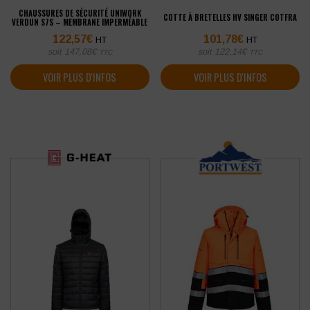
CHAUSSURES DE SÉCURITÉ UNIWORK
COTTE À BRETELLES HV SINGER COTFRA
VERDUN S7S – MEMBRANE IMPERMÉABLE
122,57
€
101,78
€
HT
HT
soit
147,08
€
soit
122,14
€
TTC
TTC
VOIR PLUS D'INFOS
VOIR PLUS D'INFOS