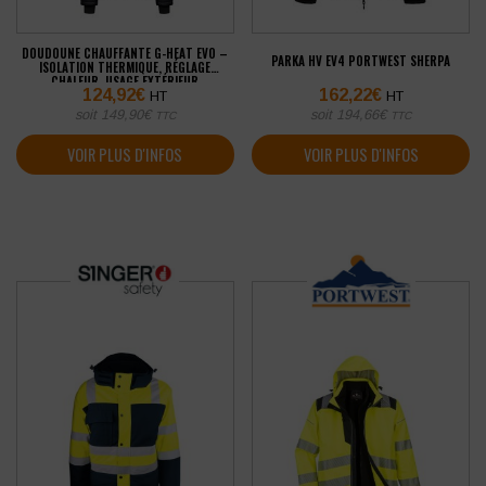
DOUDOUNE CHAUFFANTE G-HEAT EVO –
PARKA HV EV4 PORTWEST SHERPA
ISOLATION THERMIQUE, RÉGLAGE
CHALEUR, USAGE EXTÉRIEUR
124,92
€
162,22
€
HT
HT
soit
149,90
€
soit
194,66
€
TTC
TTC
VOIR PLUS D'INFOS
VOIR PLUS D'INFOS