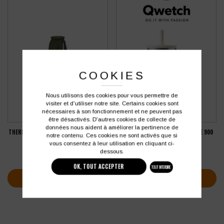
COOKIES
Nous utilisons des cookies pour vous permettre de
visiter et d'utiliser notre site. Certains cookies sont
nécessaires à son fonctionnement et ne peuvent pas
être désactivés. D'autres cookies de collecte de
données nous aident à améliorer la pertinence de
THERMOS INOX RECYCLÉ MAKITO CLORIN
TRAVEL CUP ISOTHERME ÉTANCHE 900
notre contenu. Ces cookies ne sont activés que si
500 ML AVEC TASSE
ML QWETCH
vous consentez à leur utilisation en cliquant ci-
6,53
€
33,33
€
HT
HT
dessous.
soit
7,84
€
soit
40,00
€
TTC
TTC
OK, TOUT ACCEPTER
TOUT INTERDIRE
VOIR PLUS D'INFOS
VOIR PLUS D'INFOS