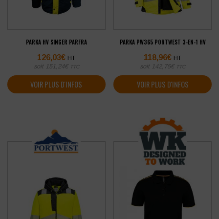
PARKA HV SINGER PARFRA
PARKA PW365 PORTWEST 3-EN-1 HV
126,03
€
118,96
€
HT
HT
soit
151,24
€
soit
142,75
€
TTC
TTC
VOIR PLUS D'INFOS
VOIR PLUS D'INFOS