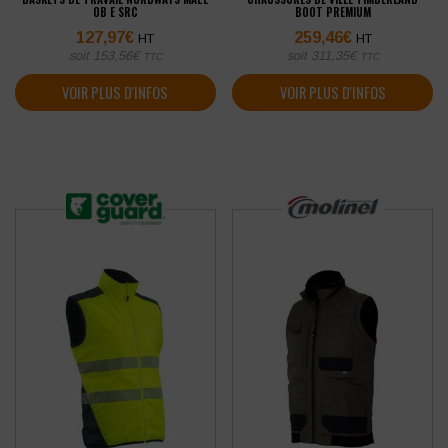
OB E SRC
BOOT PREMIUM
127,97
€
259,46
€
HT
HT
soit
153,56
€
soit
311,35
€
TTC
TTC
VOIR PLUS D'INFOS
VOIR PLUS D'INFOS