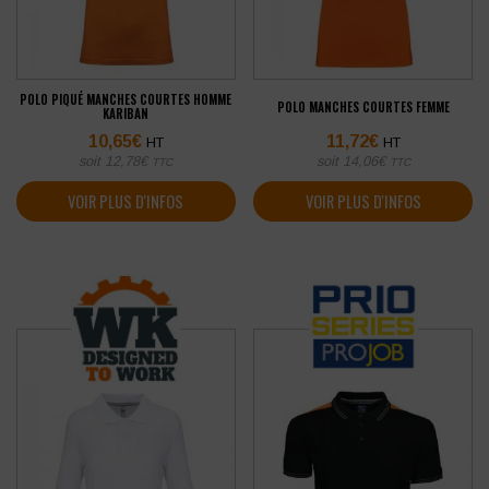
POLO PIQUÉ MANCHES COURTES HOMME
POLO MANCHES COURTES FEMME
KARIBAN
10,65
€
11,72
€
HT
HT
soit
12,78
€
soit
14,06
€
TTC
TTC
VOIR PLUS D'INFOS
VOIR PLUS D'INFOS