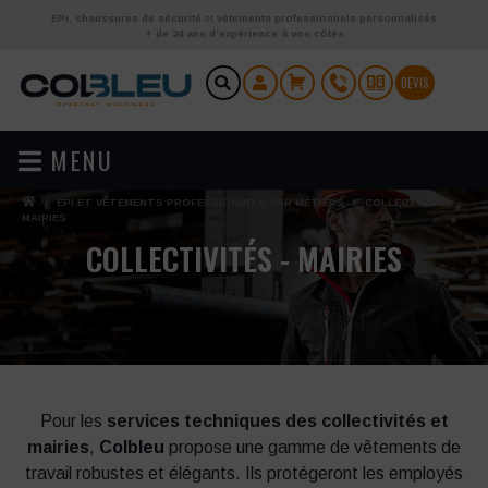
Aller au contenu
EPI
,
chaussures de sécurité
et
vêtements professionnels personnalisés
+ de 24 ans d’expérience à vos côtés
DEVIS
MENU
/
EPI ET VÊTEMENTS PROFESSIONNELS PAR MÉTIERS
/
COLLECTIVITÉS -
MAIRIES
COLLECTIVITÉS - MAIRIES
Pour les
services techniques des collectivités et
mairies
,
Colbleu
propose une gamme de vêtements de
travail robustes et élégants. Ils protégeront les employés