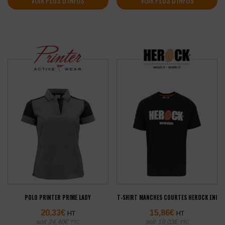
VOIR PLUS D'INFOS
VOIR PLUS D'INFOS
POLO PRINTER PRIME LADY
T-SHIRT MANCHES COURTES HEROCK ENI
20,33
€
15,86
€
HT
HT
soit
24,40
€
soit
19,03
€
TTC
TTC