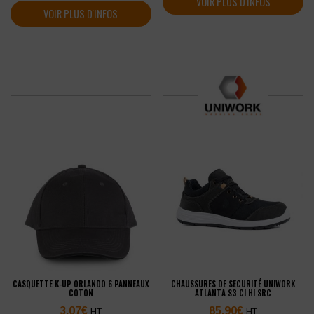
VOIR PLUS D'INFOS
VOIR PLUS D'INFOS
CASQUETTE K-UP ORLANDO 6 PANNEAUX
CHAUSSURES DE SECURITÉ UNIWORK
COTON
ATLANTA S3 CI HI SRC
3,07
€
85,90
€
HT
HT