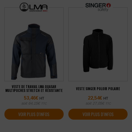
VESTE DE TRAVAIL LMA QUASAR
VESTE SINGER POLOIR POLAIRE
MULTIPOCHES STRETCH ET RÉSISTANTE
53,46
€
22,54
€
HT
HT
soit
64,15
€
soit
27,05
€
TTC
TTC
VOIR PLUS D'INFOS
VOIR PLUS D'INFOS