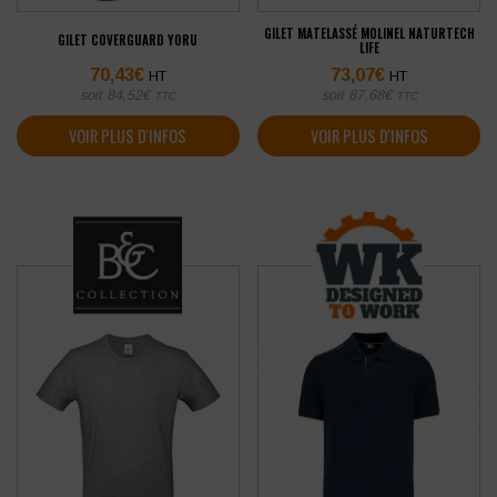
GILET MATELASSÉ MOLINEL NATURTECH
GILET COVERGUARD YORU
LIFE
70,43
€
73,07
€
HT
HT
soit
84,52
€
soit
87,68
€
TTC
TTC
VOIR PLUS D'INFOS
VOIR PLUS D'INFOS