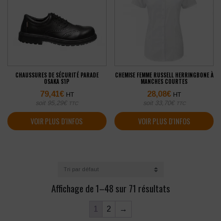
CHAUSSURES DE SÉCURITÉ PARADE
CHEMISE FEMME RUSSELL HERRINGBONE À
OSAKA S1P
MANCHES COURTES
79,41
€
28,08
€
HT
HT
soit
95,29
€
soit
33,70
€
TTC
TTC
VOIR PLUS D'INFOS
VOIR PLUS D'INFOS
Affichage de 1–48 sur 71 résultats
1
2
→