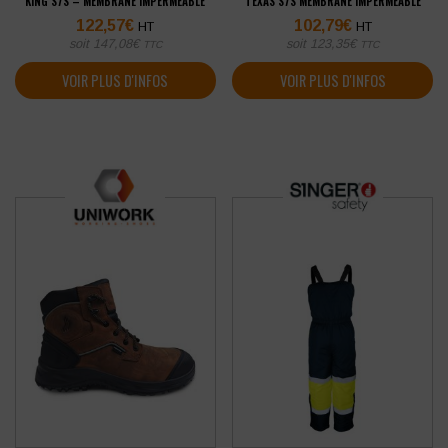
KING S7S – MEMBRANE IMPERMÉABLE
TEXAS S7S MEMBRANE IMPERMÉABLE
122,57
€
102,79
€
HT
HT
soit
147,08
€
soit
123,35
€
TTC
TTC
VOIR PLUS D'INFOS
VOIR PLUS D'INFOS