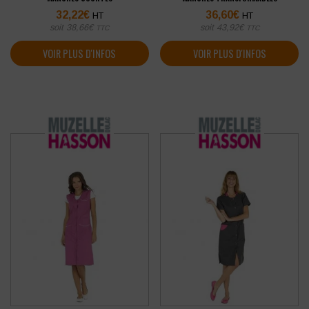
32,22
€
36,60
€
HT
HT
soit
38,66
€
soit
43,92
€
TTC
TTC
VOIR PLUS D'INFOS
VOIR PLUS D'INFOS