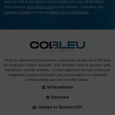
UNE BLOUSE MÉDICALE POUR FEMME :
recevoir nos propositions commerciales par voie électronique.
BLANCHE OU ROSE ?
Vous pouvez
vous désinscrire
à tout moment. Consultez nos
mentions légales
et notre
politique de confidentialité
.
Depuis toujours, la
blouse blanche médicale pour
femme
est le vêtement incontournable des
professionnelles de la santé. Cependant, il existe
maintenant des modèles de blouses médicales aux
couleurs plus vives et tendances. Ces couleurs sauront
égayer les journées du personnel soignant et de vos
patients.
Vente de vêtements professionnels, chaussures de sécurité et EPI pour
de nombreux secteurs d'activité : BTP, industrie, médical, espaces verts,
Affirmez votre style au travail en choisissant une
blouse
mécanique, sécurité, entretien... Profitez également de notre service de
sérigraphie, broderie et transfert pour personnaliser vos vêtements
médicale de couleur pour femme
parmi les modèles
professionnels dans les moindres détails.
proposés par Colbleu. Vous trouverez forcément un
Informations
vêtement à votre image, que vous préfériez une
blouse
médicale pour femme rose
, jaune ou bleue.
Services
En choisissant de faire appel à notre service de marquage
Guides et Normes EPI
professionnel, vous pourrez assortir votre logo aux couleurs