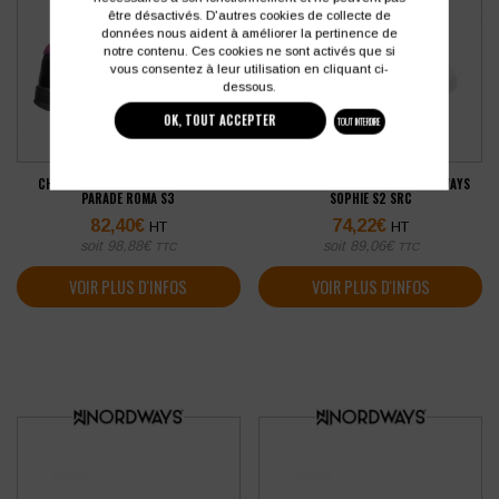
être désactivés. D'autres cookies de collecte de
données nous aident à améliorer la pertinence de
notre contenu. Ces cookies ne sont activés que si
vous consentez à leur utilisation en cliquant ci-
dessous.
OK, TOUT ACCEPTER
TOUT INTERDIRE
CHAUSSURES DE SÉCURITÉ FEMME
MOCASSINS DE SÉCURITÉ NORDWAYS
PARADE ROMA S3
SOPHIE S2 SRC
82,40
€
74,22
€
HT
HT
soit
98,88
€
soit
89,06
€
TTC
TTC
VOIR PLUS D'INFOS
VOIR PLUS D'INFOS