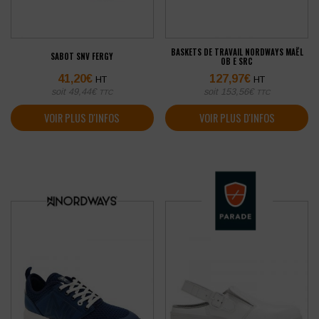
BASKETS DE TRAVAIL NORDWAYS MAËL
SABOT SNV FERGY
OB E SRC
41,20
€
127,97
€
HT
HT
soit
49,44
€
soit
153,56
€
TTC
TTC
VOIR PLUS D'INFOS
VOIR PLUS D'INFOS