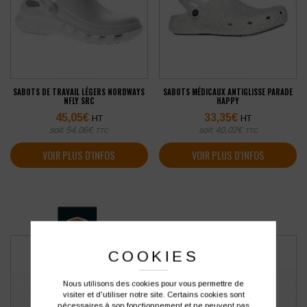
SABOTS DE TRAVAIL LÉGERS NORDWAYS
SABOTS MÉDICAUX ANTIGLISSE PARADE
NFLY SRC
HAPPY
45,05
€
33,35
€
HT
HT
soit
54,06
€
soit
40,02
€
TTC
TTC
VOIR PLUS D'INFOS
VOIR PLUS D'INFOS
COOKIES
Nous utilisons des cookies pour vous permettre de
visiter et d'utiliser notre site. Certains cookies sont
nécessaires à son fonctionnement et ne peuvent pas