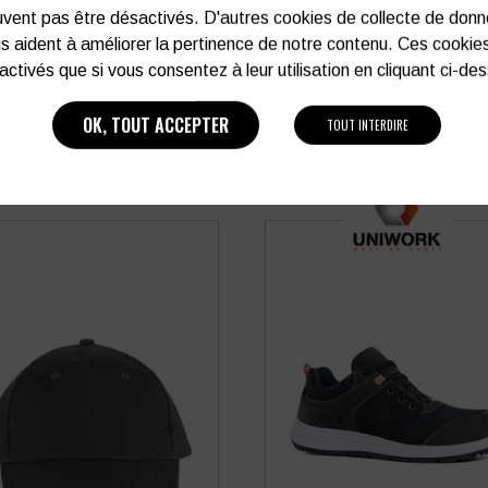
MÉTAL
vent pas être désactivés. D'autres cookies de collecte de don
7,70
€
8,75
€
HT
HT
s aident à améliorer la pertinence de notre contenu. Ces cookie
soit
9,24
€
TTC
VOIR PLUS D'INFOS
activés que si vous consentez à leur utilisation en cliquant ci-de
VOIR PLUS D'INFOS
OK, TOUT ACCEPTER
TOUT INTERDIRE