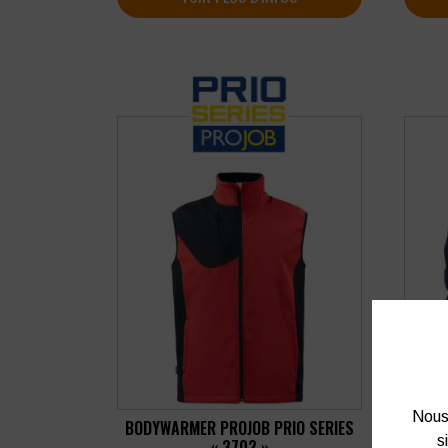
Nous 
BODYWARMER PROJOB PRIO SERIES
BON
s
« 3702 »