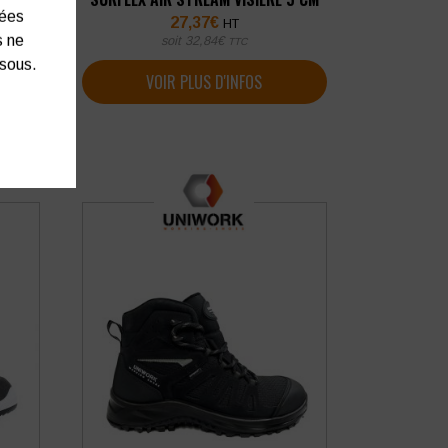
nées
27,37
€
HT
s ne
soit
32,84
€
TTC
ssous.
VOIR PLUS D'INFOS