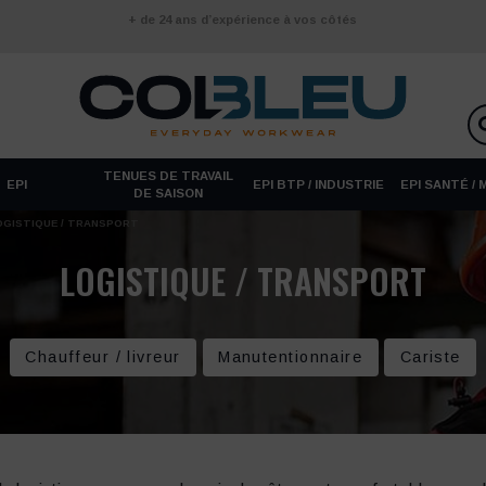
+ de 24 ans d’expérience à vos côtés
TENUES DE TRAVAIL
EPI
EPI BTP / INDUSTRIE
EPI SANTÉ /
DE SAISON
OGISTIQUE / TRANSPORT
LOGISTIQUE / TRANSPORT
Chauffeur / livreur
Manutentionnaire
Cariste