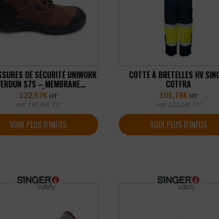
SURES DE SÉCURITÉ UNIWORK
COTTE À BRETELLES HV SIN
VERDUN S7S – MEMBRANE
COTFRA
IMPERMÉABLE
122,57
€
101,78
€
HT
HT
soit
147,08
€
soit
122,14
€
TTC
TTC
VOIR PLUS D'INFOS
VOIR PLUS D'INFOS