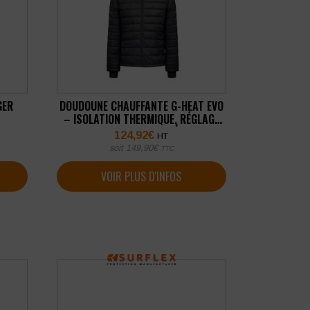
GER
DOUDOUNE CHAUFFANTE G-HEAT EVO
– ISOLATION THERMIQUE, RÉGLAGE
CHALEUR, USAGE EXTÉRIEUR
124,92
€
HT
soit
149,90
€
TTC
VOIR PLUS D'INFOS