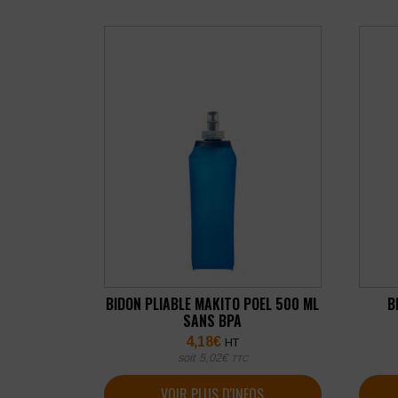
BIDON PLIABLE MAKITO POEL 500 ML
B
SANS BPA
4,18
€
HT
soit
5,02
€
TTC
VOIR PLUS D'INFOS