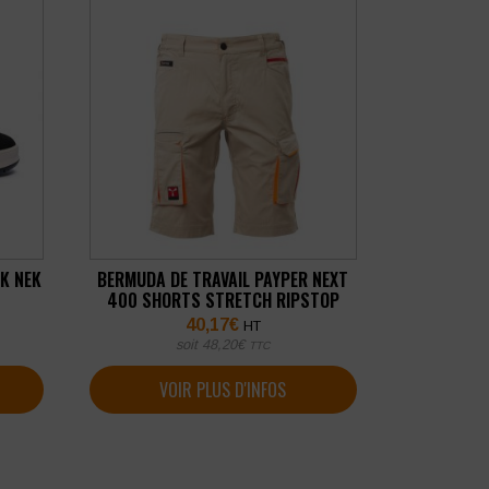
K NEK
BERMUDA DE TRAVAIL PAYPER NEXT
400 SHORTS STRETCH RIPSTOP
40,17
€
HT
soit
48,20
€
TTC
VOIR PLUS D'INFOS