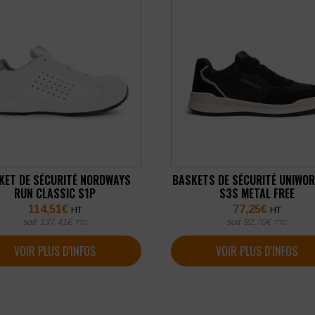
KET DE SÉCURITÉ NORDWAYS
BASKETS DE SÉCURITÉ UNIWOR
RUN CLASSIC S1P
S3S METAL FREE
114,51
€
77,25
€
HT
HT
soit
137,41
€
soit
92,70
€
TTC
TTC
VOIR PLUS D'INFOS
VOIR PLUS D'INFOS