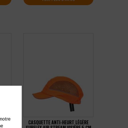
 notre
 ML
CASQUETTE ANTI-HEURT LÉGÈRE
ne
E EN
SURFLEX AIR STREAM VISIÈRE 5 CM