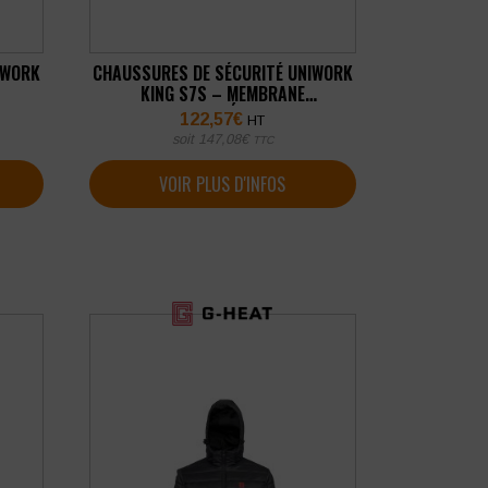
IWORK
CHAUSSURES DE SÉCURITÉ UNIWORK
KING S7S – MEMBRANE
IMPERMÉABLE
122,57
€
HT
soit
147,08
€
TTC
VOIR PLUS D'INFOS