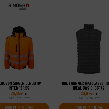
LOUSON SINGER BERGO HV
BODYWARMER MATELASSÉ H
INTEMPÉRIES
IDEAL BASIC IB6172
75,85
€
20,87
€
HT
HT
soit
91,02
€
soit
25,04
€
TTC
TTC
VOIR PLUS D'INFOS
VOIR PLUS D'INFOS