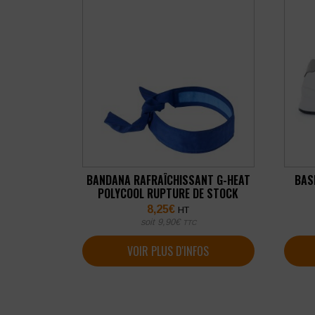
BANDANA RAFRAÎCHISSANT G-HEAT
BAS
POLYCOOL RUPTURE DE STOCK
8,25
€
HT
soit
9,90
€
TTC
VOIR PLUS D'INFOS