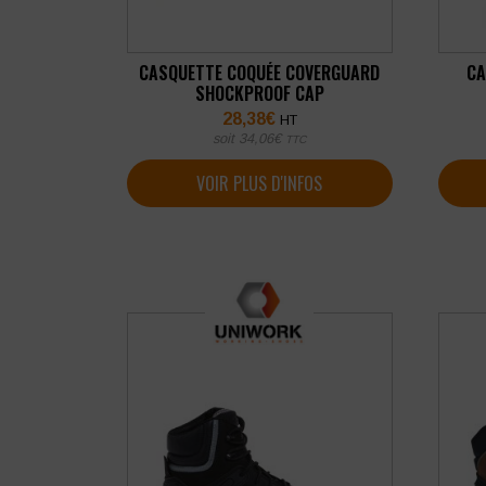
CASQUETTE COQUÉE COVERGUARD
CA
SHOCKPROOF CAP
28,38
€
HT
soit
34,06
€
TTC
VOIR PLUS D'INFOS