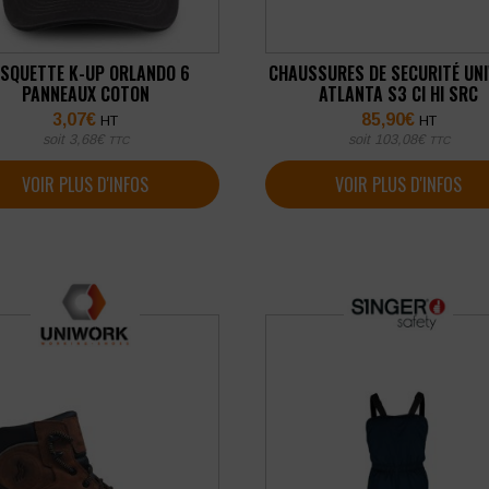
SQUETTE K-UP ORLANDO 6
CHAUSSURES DE SECURITÉ UN
PANNEAUX COTON
ATLANTA S3 CI HI SRC
3,07
€
85,90
€
HT
HT
soit
3,68
€
soit
103,08
€
TTC
TTC
VOIR PLUS D'INFOS
VOIR PLUS D'INFOS