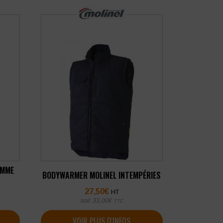
OMME
BODYWARMER MOLINEL INTEMPÉRIES
27,50
€
HT
soit
33,00
€
TTC
VOIR PLUS D'INFOS