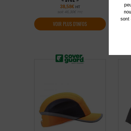
peu
38,58
€
HT
nou
soit
46,30
€
TTC
sont 
VOIR PLUS D'INFOS