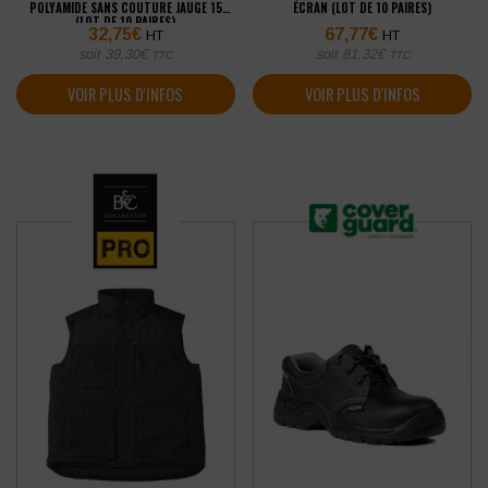
POLYAMIDE SANS COUTURE JAUGE 15
ÉCRAN (LOT DE 10 PAIRES)
(LOT DE 10 PAIRES)
32,75
€
67,77
€
HT
HT
soit
39,30
€
soit
81,32
€
TTC
TTC
VOIR PLUS D'INFOS
VOIR PLUS D'INFOS