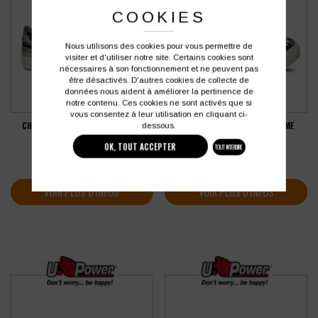
COOKIES
Nous utilisons des cookies pour vous permettre de
visiter et d'utiliser notre site. Certains cookies sont
nécessaires à son fonctionnement et ne peuvent pas
être désactivés. D'autres cookies de collecte de
données nous aident à améliorer la pertinence de
notre contenu. Ces cookies ne sont activés que si
vous consentez à leur utilisation en cliquant ci-
CHAUSSURES DE SÉCURITÉ PARADE
CHAUSSURES DE SÉCURITÉ FEMME
dessous.
VAMOS S1P
PARADE VENICE S1P
OK, TOUT ACCEPTER
TOUT INTERDIRE
57,89
€
74,40
€
HT
HT
soit
69,47
€
soit
89,28
€
TTC
TTC
VOIR PLUS D'INFOS
VOIR PLUS D'INFOS