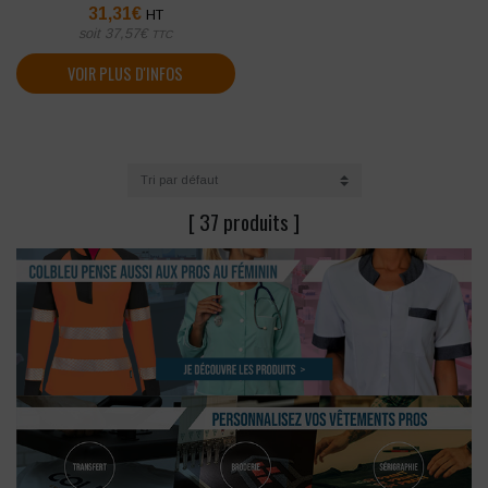
31,31
€
HT
soit
37,57
€
TTC
VOIR PLUS D'INFOS
[ 37 produits ]