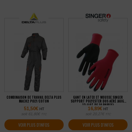
COMBINAISON DE TRAVAIL DELTA PLUS
GANT EN LATEX ET MOUSSE SINGER
MACH2 POLY/COTON
SUPPORT POLYESTER DOS AÉRÉ JAUGE
13 (LOT DE 10 PAIRES)
51,50
€
16,89
€
HT
HT
soit
61,80
€
soit
20,27
€
TTC
TTC
VOIR PLUS D'INFOS
VOIR PLUS D'INFOS