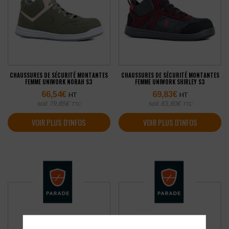
CHAUSSURES DE SÉCURITÉ MONTANTES
CHAUSSURES DE SÉCURITÉ MONTANTES
FEMME UNIWORK NORAH S3
FEMME UNIWORK SHIRLEY S3
66,54
€
69,83
€
HT
HT
soit
79,85
€
soit
83,80
€
TTC
TTC
VOIR PLUS D'INFOS
VOIR PLUS D'INFOS