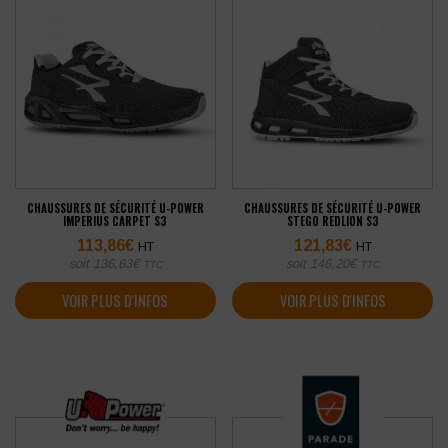
CHAUSSURES DE SÉCURITÉ U-POWER
CHAUSSURES DE SÉCURITÉ U-POWER
IMPERIUS CARPET S3
STEGO REDLION S3
113,86
€
121,83
€
HT
HT
soit
136,63
€
soit
146,20
€
TTC
TTC
VOIR PLUS D'INFOS
VOIR PLUS D'INFOS