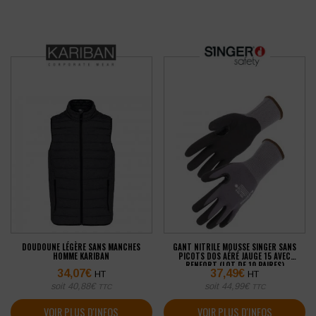
DOUDOUNE LÉGÈRE SANS MANCHES
GANT NITRILE MOUSSE SINGER SANS
HOMME KARIBAN
PICOTS DOS AÉRÉ JAUGE 15 AVEC
RENFORT (LOT DE 10 PAIRES)
34,07
€
37,49
€
HT
HT
soit
40,88
€
soit
44,99
€
TTC
TTC
VOIR PLUS D'INFOS
VOIR PLUS D'INFOS