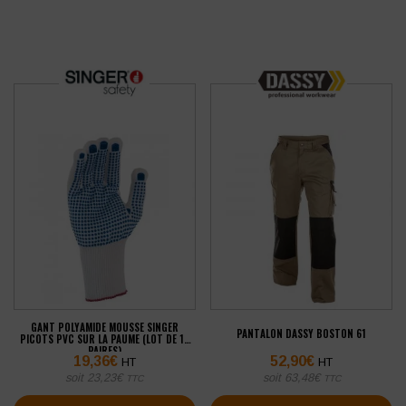
GANT POLYAMIDE MOUSSE SINGER
PANTALON DASSY BOSTON 61
PICOTS PVC SUR LA PAUME (LOT DE 10
PAIRES)
19,36
€
52,90
€
HT
HT
soit
23,23
€
soit
63,48
€
TTC
TTC