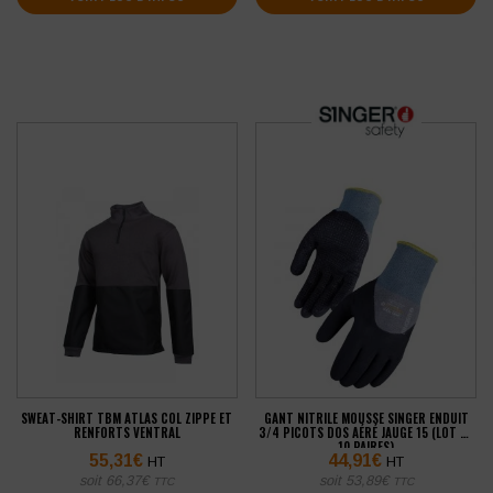
SWEAT-SHIRT TBM ATLAS COL ZIPPE ET
GANT NITRILE MOUSSE SINGER ENDUIT
RENFORTS VENTRAL
3/4 PICOTS DOS AÉRÉ JAUGE 15 (LOT DE
10 PAIRES)
55,31
€
44,91
€
HT
HT
soit
66,37
€
soit
53,89
€
TTC
TTC