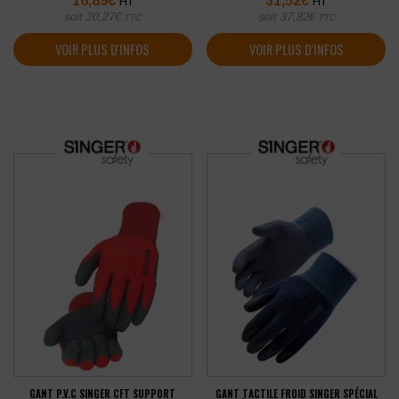
16,89
€
31,52
€
HT
HT
soit
20,27
€
soit
37,82
€
TTC
TTC
VOIR PLUS D'INFOS
VOIR PLUS D'INFOS
GANT P.V.C SINGER CFT SUPPORT
GANT TACTILE FROID SINGER SPÉCIAL