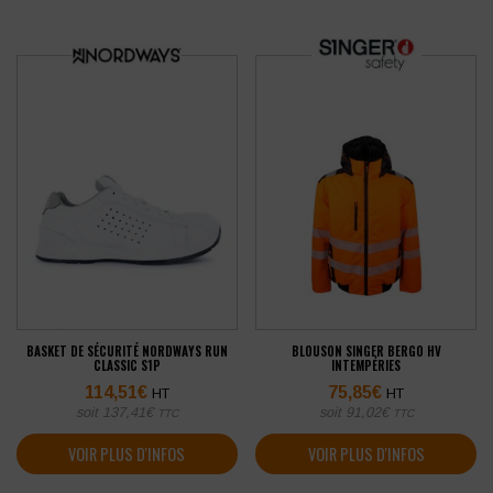
BASKET DE SÉCURITÉ NORDWAYS RUN
BLOUSON SINGER BERGO HV
CLASSIC S1P
INTEMPÉRIES
114,51
€
75,85
€
HT
HT
soit
137,41
€
soit
91,02
€
TTC
TTC
VOIR PLUS D'INFOS
VOIR PLUS D'INFOS