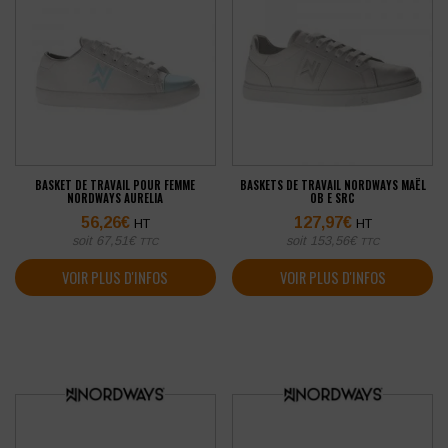
BASKET DE TRAVAIL POUR FEMME
BASKETS DE TRAVAIL NORDWAYS MAËL
NORDWAYS AURELIA
OB E SRC
56,26
€
127,97
€
HT
HT
soit
67,51
€
soit
153,56
€
TTC
TTC
VOIR PLUS D'INFOS
VOIR PLUS D'INFOS