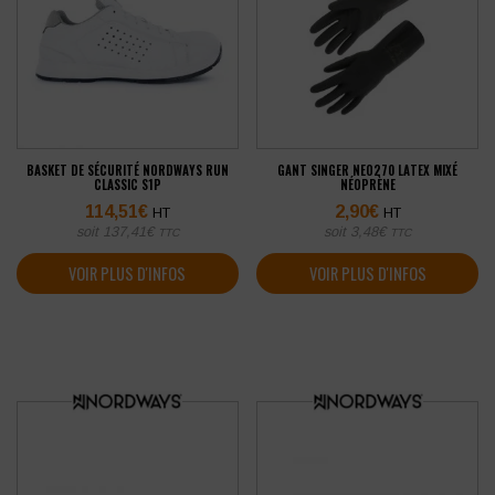
BASKET DE SÉCURITÉ NORDWAYS RUN
GANT SINGER NEO270 LATEX MIXÉ
CLASSIC S1P
NÉOPRÈNE
114,51
€
2,90
€
HT
HT
soit
137,41
€
soit
3,48
€
TTC
TTC
VOIR PLUS D'INFOS
VOIR PLUS D'INFOS