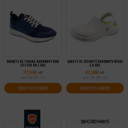
BASKETS DE TRAVAIL NORDWAYS RUN
SABOTS DE SÉCURITÉ NORDWAYS NFORZ
LITE EVO OB E SRC
E A SRC
77,56
€
63,96
€
HT
HT
soit
93,07
€
soit
76,75
€
TTC
TTC
VOIR PLUS D'INFOS
VOIR PLUS D'INFOS