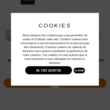
COOKIES
Nous utilisons des cookies pour vous permettre de
visiter et d'utiliser notre site. Certains cookies sont
nécessaires à son fonctionnement et ne peuvent pas
être désactivés. D'autres cookies de collecte de
données nous aident à améliorer la pertinence de
notre contenu. Ces cookies ne sont activés que si
vous consentez à leur utilisation en cliquant ci-
SABOTS DE SÉCURITÉ POUR FEMME
MOCASSINS DE SÉCURITÉ NORDWAYS
dessous.
PARADE DAISIE SB
BRICE S2 SRC
63,65
€
À partir de
54,38
€
HT
HT
OK, TOUT ACCEPTER
TOUT INTERDIRE
soit
76,38
€
soit
65,26
€
TTC
TTC
VOIR PLUS D'INFOS
VOIR PLUS D'INFOS