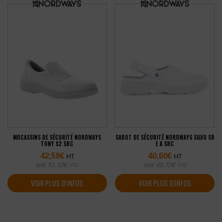
MOCASSINS DE SÉCURITÉ NORDWAYS
SABOT DE SÉCURITÉ NORDWAYS SILVO SB
TONY S2 SRC
E A SRC
42,58
€
40,60
€
HT
HT
soit
51,10
€
soit
48,72
€
TTC
TTC
VOIR PLUS D'INFOS
VOIR PLUS D'INFOS