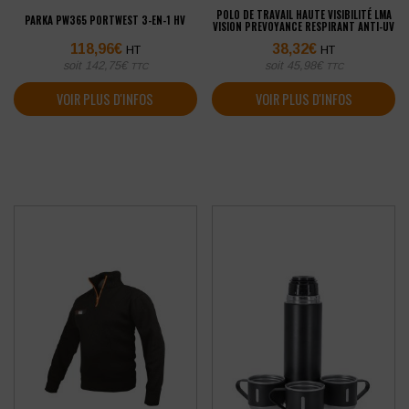
POLO DE TRAVAIL HAUTE VISIBILITÉ LMA
PARKA PW365 PORTWEST 3-EN-1 HV
VISION PREVOYANCE RESPIRANT ANTI-UV
118,96
€
38,32
€
HT
HT
soit
142,75
€
soit
45,98
€
TTC
TTC
VOIR PLUS D'INFOS
VOIR PLUS D'INFOS