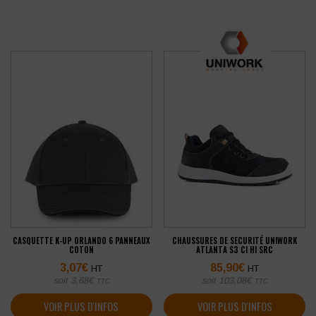
CASQUETTE K-UP ORLANDO 6 PANNEAUX
CHAUSSURES DE SECURITÉ UNIWORK
COTON
ATLANTA S3 CI HI SRC
3,07
€
85,90
€
HT
HT
soit
3,68
€
soit
103,08
€
TTC
TTC
VOIR PLUS D'INFOS
VOIR PLUS D'INFOS