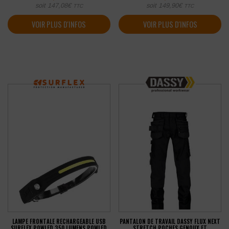
soit
147,08
€
soit
149,90
€
TTC
TTC
VOIR PLUS D'INFOS
VOIR PLUS D'INFOS
LAMPE FRONTALE RECHARGEABLE USB
PANTALON DE TRAVAIL DASSY FLUX NEXT
SURFLEX POWLED 350 LUMENS POWLED
STRETCH POCHES GENOUX ET