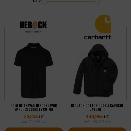
Prix
POLO DE TRAVAIL HEROCK LEVOR
BLOUSON COTTON DUCK À CAPUCHE
MANCHES COURTES COTON
CARHARTT
24,33
€
149,99
€
HT
HT
soit
29,20
€
soit
179,99
€
TTC
TTC