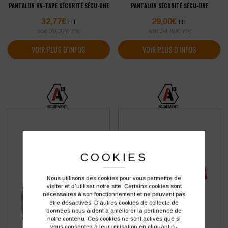
PANTALON HV-TAPE SÉCURITÉ SÉCU-ONE
PANTALON SÉCURITÉ SÉCU-ONE
32,77
€
29,00
€
HT
HT
soit
39,32
€
soit
34,80
€
TTC
TTC
VOIR PLUS D'INFOS
VOIR PLUS D'INFOS
COOKIES
Nous utilisons des cookies pour vous permettre de
visiter et d'utiliser notre site. Certains cookies sont
nécessaires à son fonctionnement et ne peuvent pas
être désactivés. D'autres cookies de collecte de
données nous aident à améliorer la pertinence de
notre contenu. Ces cookies ne sont activés que si
vous consentez à leur utilisation en cliquant ci-