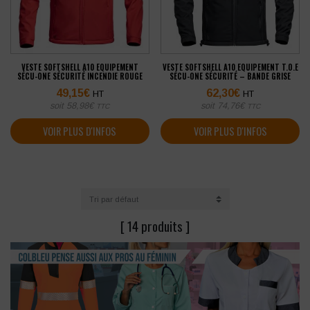
VESTE SOFTSHELL A10 EQUIPEMENT
VESTE SOFTSHELL A10 EQUIPEMENT T.O.E
SÉCU-ONE SÉCURITÉ INCENDIE ROUGE
SÉCU-ONE SÉCURITÉ – BANDE GRISE
49,15
€
62,30
€
HT
HT
soit
58,98
€
soit
74,76
€
TTC
TTC
VOIR PLUS D'INFOS
VOIR PLUS D'INFOS
[ 14 produits ]