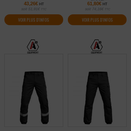
SÉCU-ONE
43,26
€
61,80
€
HT
HT
soit
51,91
€
soit
74,16
€
TTC
TTC
VOIR PLUS D'INFOS
VOIR PLUS D'INFOS