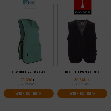
CHASUBLE FEMME SNV OSLO
GILET D’ÉTÉ PAYPER POCKET
23,69
€
20,54
€
HT
HT
soit
28,43
€
soit
24,65
€
TTC
TTC
VOIR PLUS D'INFOS
VOIR PLUS D'INFOS