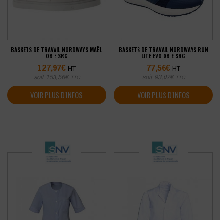
BASKETS DE TRAVAIL NORDWAYS MAËL
BASKETS DE TRAVAIL NORDWAYS RUN
OB E SRC
LITE EVO OB E SRC
127,97
€
77,56
€
HT
HT
soit
153,56
€
soit
93,07
€
TTC
TTC
VOIR PLUS D'INFOS
VOIR PLUS D'INFOS