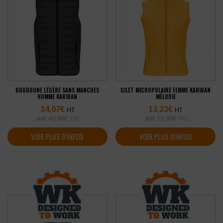
DOUDOUNE LÉGÈRE SANS MANCHES
GILET MICROPOLAIRE FEMME KARIBAN
HOMME KARIBAN
MÉLODIE
34,07
€
13,23
€
HT
HT
soit
40,88
€
soit
15,88
€
TTC
TTC
VOIR PLUS D'INFOS
VOIR PLUS D'INFOS