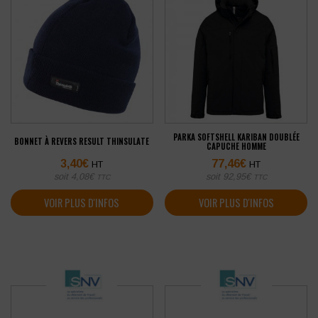
PARKA SOFTSHELL KARIBAN DOUBLÉE
BONNET À REVERS RESULT THINSULATE
CAPUCHE HOMME
3,40
€
77,46
€
HT
HT
soit
4,08
€
soit
92,95
€
TTC
TTC
VOIR PLUS D'INFOS
VOIR PLUS D'INFOS