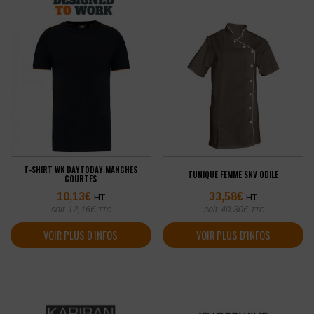
T-SHIRT WK DAYTODAY MANCHES
TUNIQUE FEMME SNV ODILE
COURTES
10,13
€
33,58
€
HT
HT
soit
12,16
€
soit
40,30
€
TTC
TTC
VOIR PLUS D'INFOS
VOIR PLUS D'INFOS