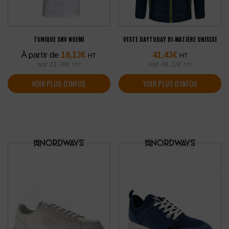
TUNIQUE SNV NOEMI
VESTE DAYTODAY BI-MATIÈRE UNISEXE
À partir de
18,13
€
41,43
€
HT
HT
soit
21,76
€
soit
49,72
€
TTC
TTC
VOIR PLUS D'INFOS
VOIR PLUS D'INFOS