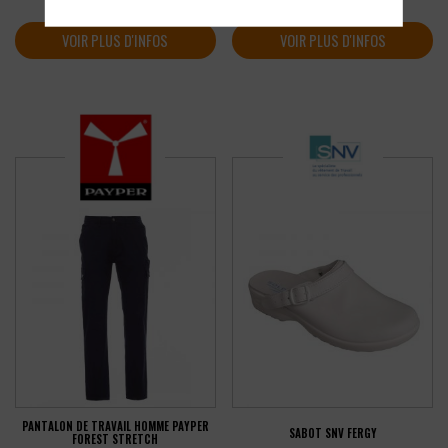
soit
42,77
€
soit
35,84
€
TTC
TTC
VOIR PLUS D'INFOS
VOIR PLUS D'INFOS
PANTALON DE TRAVAIL HOMME PAYPER
SABOT SNV FERGY
FOREST STRETCH