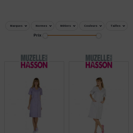
Marques
Normes
Métiers
Couleurs
Tailles
Prix