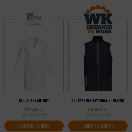
BLOUSE SNV ANTONY
BODYWARMER DAYTODAY BI-MATIÈRE
18,54
€
34,67
€
HT
HT
soit
22,25
€
soit
41,60
€
TTC
TTC
VOIR PLUS D'INFOS
VOIR PLUS D'INFOS