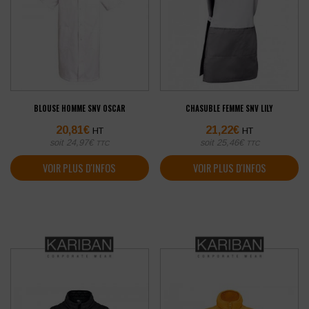
BLOUSE HOMME SNV OSCAR
CHASUBLE FEMME SNV LILY
20,81
€
21,22
€
HT
HT
soit
24,97
€
soit
25,46
€
TTC
TTC
VOIR PLUS D'INFOS
VOIR PLUS D'INFOS