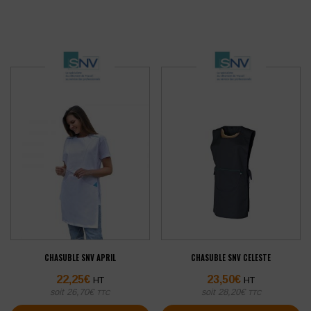
CHASUBLE SNV APRIL
CHASUBLE SNV CELESTE
22,25
€
23,50
€
HT
HT
soit
26,70
€
soit
28,20
€
TTC
TTC