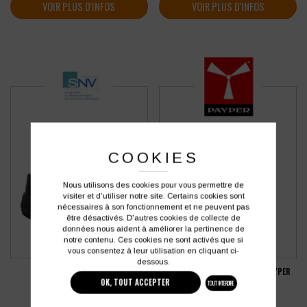
VOIR PLUS D'INFOS
VOIR PLUS D'INFOS
COOKIES
Nous utilisons des cookies pour vous permettre de
visiter et d'utiliser notre site. Certains cookies sont
nécessaires à son fonctionnement et ne peuvent pas
être désactivés. D'autres cookies de collecte de
données nous aident à améliorer la pertinence de
notre contenu. Ces cookies ne sont activés que si
vous consentez à leur utilisation en cliquant ci-
dessous.
PANTALON DE TRAVAIL FEMME PAYPER
MOCASSIN SNV DIDOU
FOREST LADY
OK, TOUT ACCEPTER
TOUT INTERDIRE
35,64
€
29,87
€
HT
HT