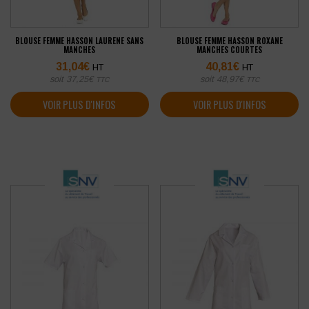
BLOUSE FEMME HASSON LAURENE SANS
BLOUSE FEMME HASSON ROXANE
MANCHES
MANCHES COURTES
31,04
€
40,81
€
HT
HT
soit
37,25
€
soit
48,97
€
TTC
TTC
VOIR PLUS D'INFOS
VOIR PLUS D'INFOS