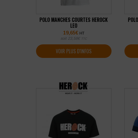
POLO MANCHES COURTES HEROCK
POL
LEO
19,65
€
HT
soit
23,58
€
TTC
VOIR PLUS D'INFOS