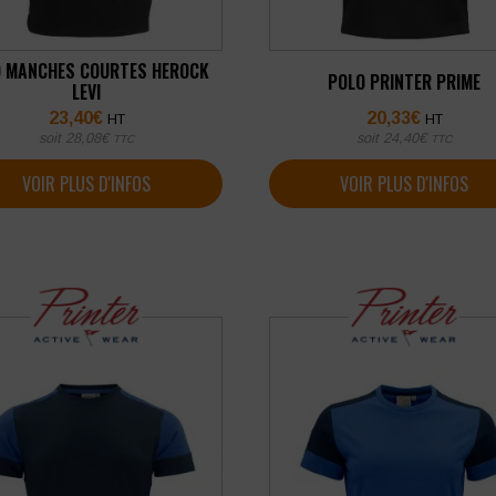
O MANCHES COURTES HEROCK
POLO PRINTER PRIME
LEVI
23,40
€
20,33
€
HT
HT
soit
28,08
€
soit
24,40
€
TTC
TTC
VOIR PLUS D'INFOS
VOIR PLUS D'INFOS