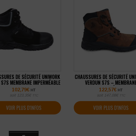
SURES DE SÉCURITÉ UNIWORK
CHAUSSURES DE SÉCURITÉ UN
 S7S MEMBRANE IMPERMÉABLE
VERDUN S7S – MEMBRAN
IMPERMÉABLE
102,79
€
122,57
€
HT
HT
soit
123,35
€
soit
147,08
€
TTC
TTC
VOIR PLUS D'INFOS
VOIR PLUS D'INFOS