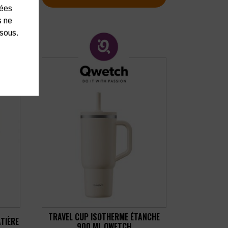
nées
s ne
ssous.
TRAVEL CUP ISOTHERME ÉTANCHE
TIÈRE
900 ML QWETCH