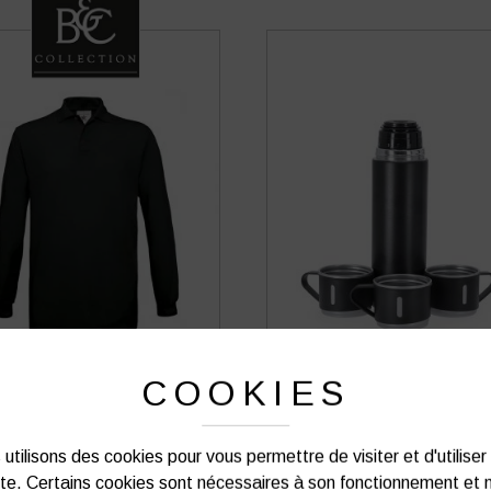
 PIQUÉ B&C SAFRAN MANCHES
SET THERMOS MAKITO MELBI
COOKIES
LONGUES
ML AVEC 3 TASSES
14,94
€
7,70
€
HT
HT
soit
17,93
€
TTC
utilisons des cookies pour vous permettre de visiter et d'utiliser
VOIR PLUS D'INFOS
VOIR PLUS D'INFOS
ite. Certains cookies sont nécessaires à son fonctionnement et 