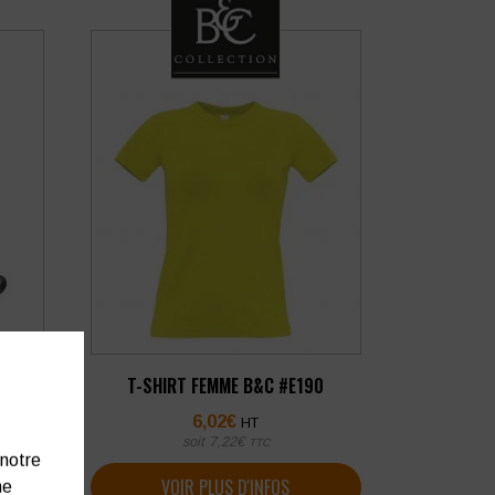
R 420
T-SHIRT FEMME B&C #E190
6,02
€
HT
soit
7,22
€
TTC
 notre
VOIR PLUS D'INFOS
ne