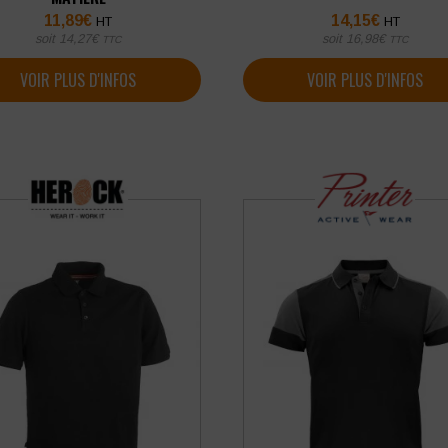
11,89
€
14,15
€
HT
HT
soit
14,27
€
soit
16,98
€
TTC
TTC
VOIR PLUS D'INFOS
VOIR PLUS D'INFOS