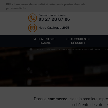
Aller au contenu
EPI
,
chaussures de sécurité
et
vêtements professionnels
personnalisés
Demander un devis
03 27 28 87 86
Notre Catalogue
2025
VÊTEMENTS DE
CHAUSSURES DE
TRAVAIL
SÉCURITÉ
/
EPI ET VÊTEMENTS PROFESSIONNELS PAR MÉTIERS
/
C
Dans le
commerce
, c’est la première imp
cohérente de votre e