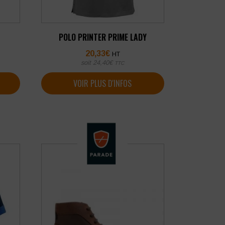
POLO PRINTER PRIME LADY
20,33
€
HT
soit
24,40
€
TTC
VOIR PLUS D'INFOS