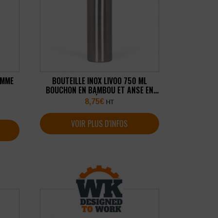
OMME
BOUTEILLE INOX LIVOO 750 ML
BOUCHON EN BAMBOU ET ANSE EN
MÉTAL
8,75
€
HT
VOIR PLUS D'INFOS