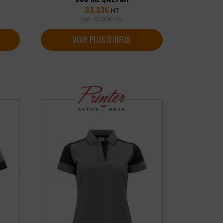
33,33
€
HT
soit
40,00
€
TTC
VOIR PLUS D'INFOS