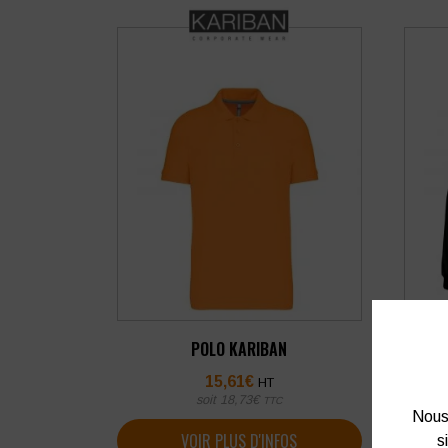
POLO
POLO KARIBAN
15,61
€
HT
soit
18,73
€
TTC
Nous 
VOIR PLUS D'INFOS
s