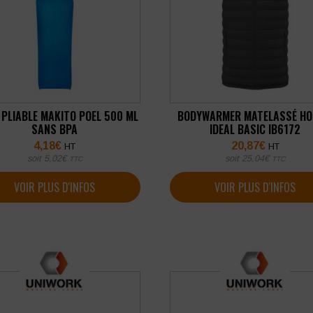
 PLIABLE MAKITO POEL 500 ML
BODYWARMER MATELASSÉ H
SANS BPA
IDEAL BASIC IB6172
4,18
€
20,87
€
HT
HT
soit
5,02
€
soit
25,04
€
TTC
TTC
VOIR PLUS D'INFOS
VOIR PLUS D'INFOS