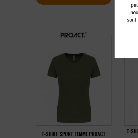
peu
nou
sont 
T-SH
T-SHIRT SPORT FEMME PROACT