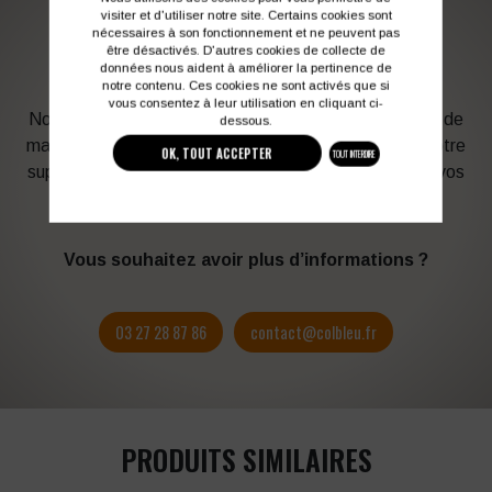
visiter et d'utiliser notre site. Certains cookies sont
PERSONNALISATION DE VOS VÊTEMENTS DE
nécessaires à son fonctionnement et ne peuvent pas
être désactivés. D'autres cookies de collecte de
TRAVAIL
données nous aident à améliorer la pertinence de
notre contenu. Ces cookies ne sont activés que si
vous consentez à leur utilisation en cliquant ci-
Notre graphiste connait les produits et les techniques de
dessous.
marquage. Elle sera à votre service afin d’optimiser votre
OK, TOUT ACCEPTER
TOUT INTERDIRE
support en fonction des contraintes techniques et de vos
besoins d’image. Profitez de son expérience !
Vous souhaitez avoir plus d’informations ?
03 27 28 87 86
contact@colbleu.fr
PRODUITS SIMILAIRES