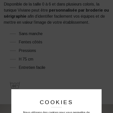
Disponible de la taille 0 à 6 et dans plusieurs coloris, la
tunique Viviane peut être
personnalisée par broderie ou
sérigraphie
afin d’identifier facilement vos équipes et de
mettre en valeur l’image de votre établissement.
Sans manche
Fentes côtés
Pressions
H 75 cm
Entretien facile
COOKIES
Nous utilisons des cookies pour vous permettre de