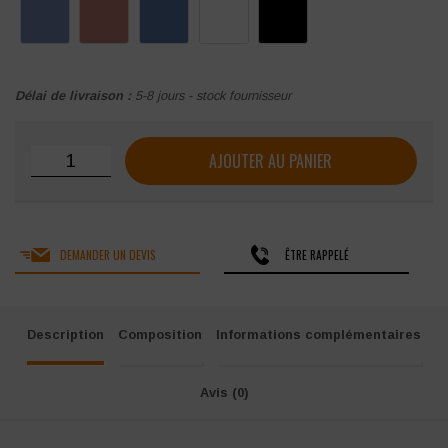
Délai de livraison :
5-8 jours - stock fournisseur
quantité de Tunique médicale femme sans manches polyco
AJOUTER AU PANIER
DEMANDER UN DEVIS
ÊTRE RAPPELÉ
Description
Composition
Informations complémentaires
Avis (0)