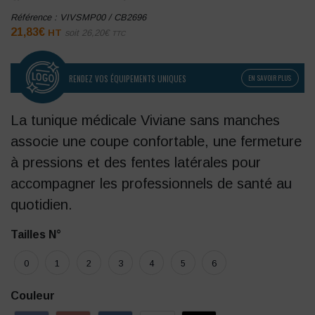
Référence :
VIVSMP00 / CB2696
21,83
€
HT
soit
26,20
€
TTC
RENDEZ VOS ÉQUIPEMENTS UNIQUES
EN SAVOIR PLUS
La tunique médicale Viviane sans manches
associe une
coupe confortable
, une fermeture
à pressions et des fentes latérales pour
accompagner les professionnels de santé au
quotidien.
Tailles N°
0
1
2
3
4
5
6
Couleur