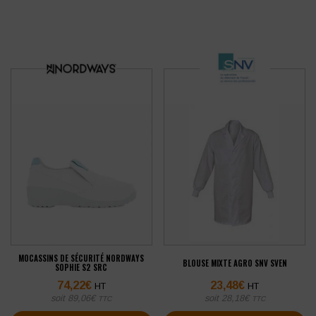
MOCASSINS DE SÉCURITÉ NORDWAYS
BLOUSE MIXTE AGRO SNV SVEN
SOPHIE S2 SRC
74,22
€
23,48
€
HT
HT
soit
89,06
€
soit
28,18
€
TTC
TTC