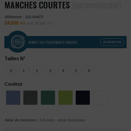
MANCHES COURTES
(personnalisable)
Référence :
JULIAMC0
24,93
€
HT
soit
29,92
€
TTC
RENDEZ VOS ÉQUIPEMENTS UNIQUES
EN SAVOIR PLUS
Tailles N°
0
1
2
3
4
5
6
Couleur
Délai de livraison :
5-8 jours - stock fournisseur