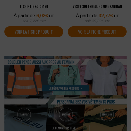
T-SHIRT B&C #E190
VESTE SOFTSHELL HOMME KARIBAN
À partir de
6,02
€
À partir de
32,77
€
HT
HT
soit
7,22
€
soit
39,32
€
TTC
TTC
VOIR LA FICHE PRODUIT
VOIR LA FICHE PRODUIT