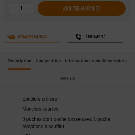
quantité de Tunique femme SNV Julia manches courtes
AJOUTER AU PANIER
DEMANDER UN DEVIS
ÊTRE RAPPELÉ
Description
Composition
Informations complémentaires
Avis (0)
Encolure croisée
Manches courtes
3 poches dont poche basse avec 1 poche
téléphone à soufflet