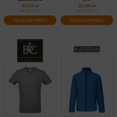
40,81
€
36,38
€
HT
HT
soit
48,97
€
soit
43,66
€
TTC
TTC
VOIR LA FICHE PRODUIT
VOIR LA FICHE PRODUIT