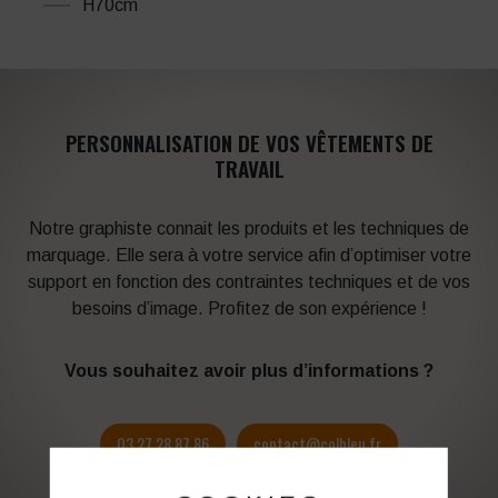
H70cm
PERSONNALISATION DE VOS VÊTEMENTS DE
TRAVAIL
Notre graphiste connait les produits et les techniques de
marquage. Elle sera à votre service afin d’optimiser votre
support en fonction des contraintes techniques et de vos
besoins d’image. Profitez de son expérience !
Vous souhaitez avoir plus d’informations ?
03 27 28 87 86
contact@colbleu.fr