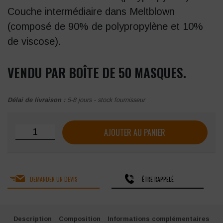
Couche intermédiaire dans Meltblown
(composé de 90% de polypropylène et 10%
de viscose).
VENDU PAR BOÎTE DE 50 MASQUES.
Délai de livraison :
5-8 jours - stock fournisseur
quantité de Masque hygiénique Nombix Blanc (boîte de 50
AJOUTER AU PANIER
DEMANDER UN DEVIS
ÊTRE RAPPELÉ
Description
Composition
Informations complémentaires