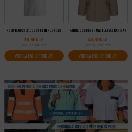
POLO MANCHES COURTES HEROCK LEO
PARKA DOUBLURE MATELASSÉE KARIBAN
19,65
€
43,30
€
HT
HT
soit
23,58
€
soit
51,96
€
TTC
TTC
VOIR LA FICHE PRODUIT
VOIR LA FICHE PRODUIT