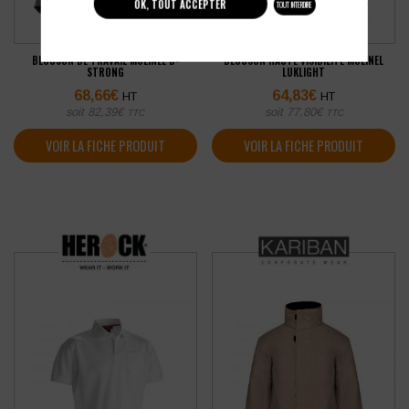
OK, TOUT ACCEPTER
TOUT INTERDIRE
BLOUSON DE TRAVAIL MOLINEL B-
BLOUSON HAUTE VISIBILITÉ MOLINEL
STRONG
LUKLIGHT
68,66
€
64,83
€
HT
HT
soit
82,39
€
soit
77,80
€
TTC
TTC
VOIR LA FICHE PRODUIT
VOIR LA FICHE PRODUIT