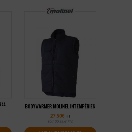
SÉE
BODYWARMER MOLINEL INTEMPÉRIES
27,50
€
HT
soit
33,00
€
TTC