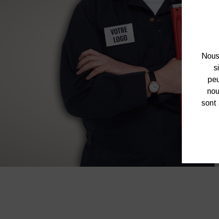
Nous 
s
peu
nou
sont 