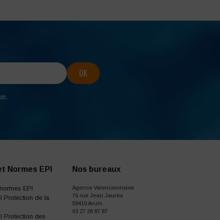
ue.
et Normes EPI
Nos bureaux
normes EPI
Agence Valenciennoise
76 rue Jean Jaurès
 Protection de la
59410 Anzin
03 27 28 87 87
 Protection des