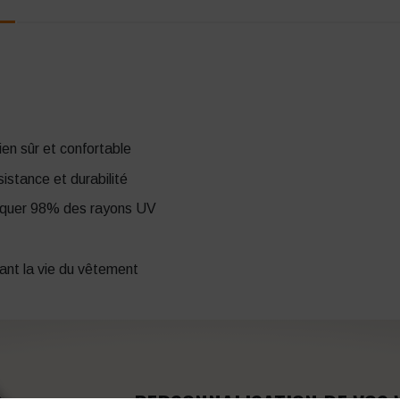
ien sûr et confortable
istance et durabilité
loquer 98% des rayons UV
ant la vie du vêtement