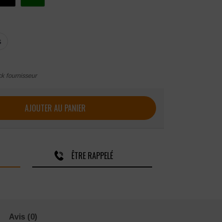
S
ck fournisseur
west Bizweld retardateur de flamme
AJOUTER AU PANIER
ÊTRE RAPPELÉ
Avis (0)