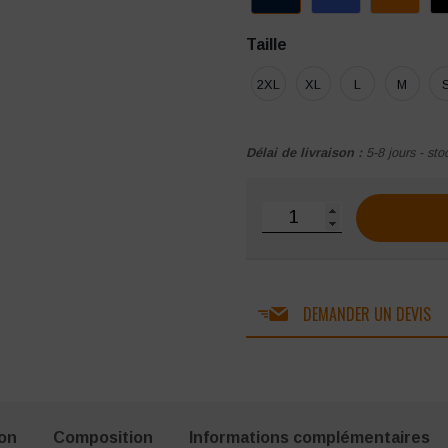
Taille
2XL
XL
L
M
Délai de livraison :
5-8 jours - sto
quantité de Pantalon Port
DEMANDER UN DEVIS
ion
Composition
Informations complémentaires