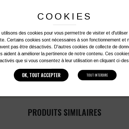
PERSONNALISATION DE VOS 
COOKIES
Notre graphiste connait les produits et les
votre service afin d’optimiser votre support 
et de vos besoins d’image. Prof
utilisons des cookies pour vous permettre de visiter et d'utiliser
ite. Certains cookies sont nécessaires à son fonctionnement et 
vent pas être désactivés. D'autres cookies de collecte de don
Vous souhaitez avoir plu
s aident à améliorer la pertinence de notre contenu. Ces cookie
activés que si vous consentez à leur utilisation en cliquant ci-de
03 27 28 87 86
OK, TOUT ACCEPTER
TOUT INTERDIRE
PRODUITS SIMILAIRES