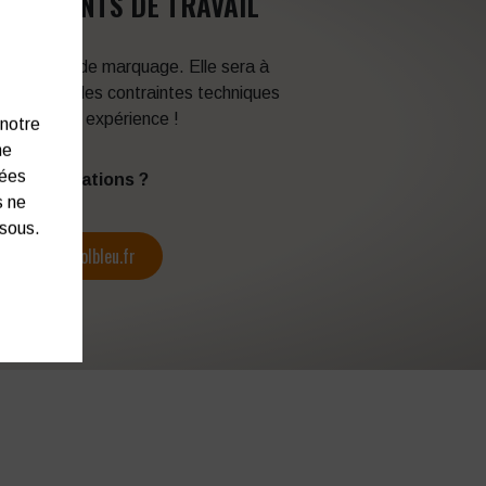
VÊTEMENTS DE TRAVAIL
 techniques de marquage. Elle sera à
en fonction des contraintes techniques
itez de son expérience !
 notre
ne
nées
s d’informations ?
s ne
ssous.
contact@colbleu.fr