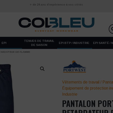
+ de 24 ans d’expérience à vos côtés
TENUES DE TRAVAIL
EPI
EPI BTP / INDUSTRIE
EPI SANTÉ /
DE SAISON
TARDATEUR DE FLAMME
Vêtements de travail
/
Panta
Équipement de protection ind
Industrie
PANTALON POR
RETARDATEUR 