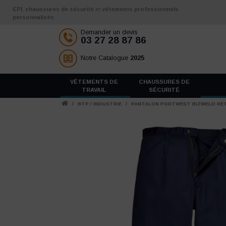
Aller au contenu
EPI
,
chaussures de sécurité
et
vêtements professionnels
personnalisés
Demander un devis
03 27 28 87 86
Notre Catalogue
2025
VÊTEMENTS DE
CHAUSSURES DE
TRAVAIL
SÉCURITÉ
/
BTP / INDUSTRIE
/
PANTALON PORTWEST BIZWELD RE