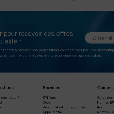
r pour recevoir des offres
ualité.*
onsentez à recevoir nos propositions commerciales par voie électroniq
ultez nos
mentions légales
et notre
politique de confidentialité
.
mations
Services
Guides 
mmes-nous ?
EPI Nord
Guide des 
rd
Devis
Normes EPI
e
Personnalisation de produits
tête
Appel d’offre
Normes EPI