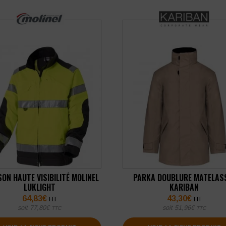
ON HAUTE VISIBILITÉ MOLINEL
PARKA DOUBLURE MATELAS
LUKLIGHT
KARIBAN
64,83
€
43,30
€
HT
HT
soit
77,80
€
soit
51,96
€
TTC
TTC