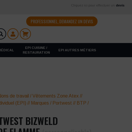
Cliquez ici pour effectuer un
devis
PROFESSIONNEL, DEMANDEZ UN DEVIS
EPI CUISINE /
 MÉDICAL
EPI AUTRES MÉTIERS
RESTAURATION
lons de travail
/
Vêtements Zone Atex
//
ividuel (EPI)
//
Marques
/
Portwest
//
BTP /
TWEST BIZWELD
DE FLAMME