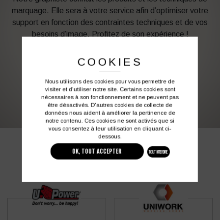
marquage. Elle sera à votre service afin d’optimiser votre
support en fonction des contraintes techniques et de vos
besoins d’image. Profitez de son expérience !
COOKIES
Vous souhaitez avoir plus d’informations ?
Nous utilisons des cookies pour vous permettre de
visiter et d'utiliser notre site. Certains cookies sont
03 27 28 87 86
contact@colbleu.fr
nécessaires à son fonctionnement et ne peuvent pas
être désactivés. D'autres cookies de collecte de
données nous aident à améliorer la pertinence de
notre contenu. Ces cookies ne sont activés que si
vous consentez à leur utilisation en cliquant ci-
dessous.
PRODUITS SIMILAIRES
OK, TOUT ACCEPTER
TOUT INTERDIRE