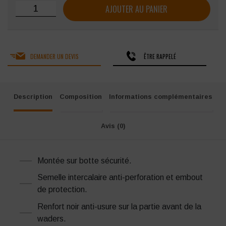
quantité de Waders de sécurité PVC lourd Singer Wiki S5
AJOUTER AU PANIER
DEMANDER UN DEVIS
ÊTRE RAPPELÉ
Description
Composition
Informations complémentaires
Avis (0)
Montée sur botte sécurité.
Semelle intercalaire anti-perforation et embout
de protection.
Renfort noir anti-usure sur la partie avant de la
waders.