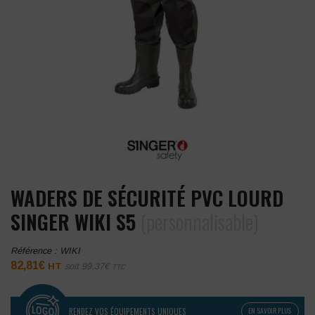
WADERS DE SÉCURITÉ PVC LOURD
SINGER WIKI S5
(personnalisable)
Référence :
WIKI
82,81
€
HT
soit
99,37
€
TTC
RENDEZ VOS ÉQUIPEMENTS UNIQUES
EN SAVOIR PLUS