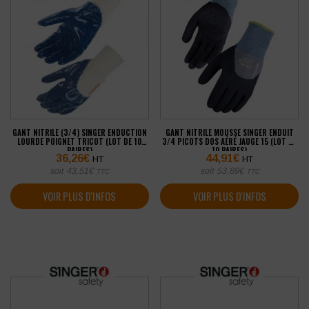
GANT NITRILE (3/4) SINGER ENDUCTION
GANT NITRILE MOUSSE SINGER ENDUIT
LOURDE POIGNET TRICOT (LOT DE 10
3/4 PICOTS DOS AÉRÉ JAUGE 15 (LOT DE
PAIRES)
10 PAIRES)
36,26
€
44,91
€
HT
HT
soit
43,51
€
soit
53,89
€
TTC
TTC
VOIR PLUS D'INFOS
VOIR PLUS D'INFOS