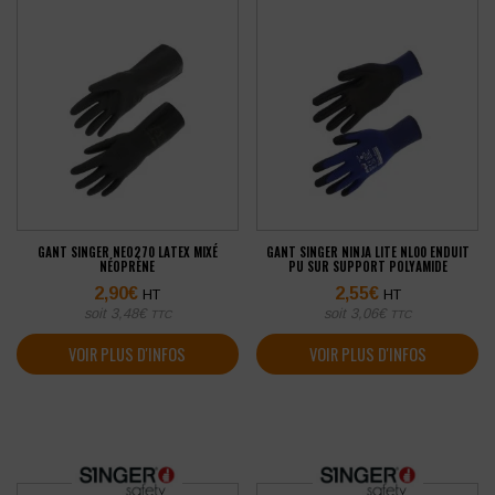
GANT SINGER NEO270 LATEX MIXÉ
GANT SINGER NINJA LITE NL00 ENDUIT
NÉOPRÈNE
PU SUR SUPPORT POLYAMIDE
2,90
€
2,55
€
HT
HT
soit
3,48
€
soit
3,06
€
TTC
TTC
VOIR PLUS D'INFOS
VOIR PLUS D'INFOS