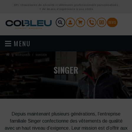
Aller au contenu
EPI
,
chaussures de sécurité
et
vêtements professionnels personnalisés
+ de 24 ans d’expérience à vos côtés
DEVIS
MENU
/
MARQUES
/
SINGER
SINGER
Depuis maintenant plusieurs générations, l’entreprise
familiale Singer confectionne des vêtements de qualité
avec un haut niveau d’exigence. Leur mission est d’offrir aux