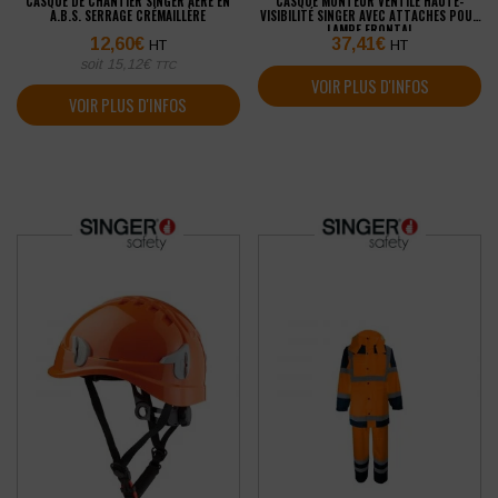
CASQUE DE CHANTIER SINGER AÉRÉ EN
CASQUE MONTEUR VENTILÉ HAUTE-
A.B.S. SERRAGE CRÉMAILLÈRE
VISIBILITÉ SINGER AVEC ATTACHES POUR
LAMPE FRONTAL
12,60
€
37,41
€
HT
HT
soit
15,12
€
TTC
VOIR PLUS D'INFOS
VOIR PLUS D'INFOS