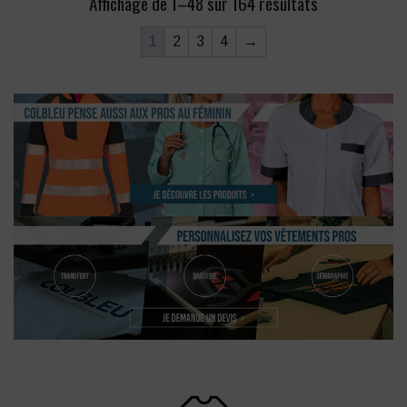
Affichage de 1–48 sur 164 résultats
1
2
3
4
→