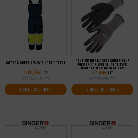
GANT NITRILE MOUSSE SINGER SANS
COTTE À BRETELLES HV SINGER COTFRA
PICOTS DOS AÉRÉ JAUGE 15 AVEC
RENFORT (LOT DE 10 PAIRES)
101,78
€
37,49
€
HT
HT
soit
122,14
€
soit
44,99
€
TTC
TTC
VOIR PLUS D'INFOS
VOIR PLUS D'INFOS