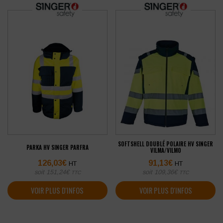
SOFTSHELL DOUBLÉ POLAIRE HV SINGER
PARKA HV SINGER PARFRA
VILMA/VILMO
126,03
€
91,13
€
HT
HT
soit
151,24
€
soit
109,36
€
TTC
TTC
VOIR PLUS D'INFOS
VOIR PLUS D'INFOS