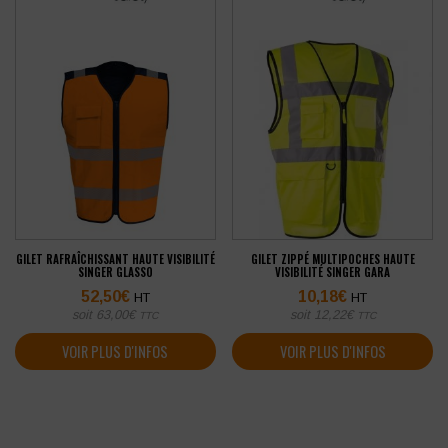
GILET RAFRAÎCHISSANT HAUTE VISIBILITÉ
GILET ZIPPÉ MULTIPOCHES HAUTE
SINGER GLASSO
VISIBILITÉ SINGER GARA
52,50
€
10,18
€
HT
HT
soit
63,00
€
soit
12,22
€
TTC
TTC
VOIR PLUS D'INFOS
VOIR PLUS D'INFOS