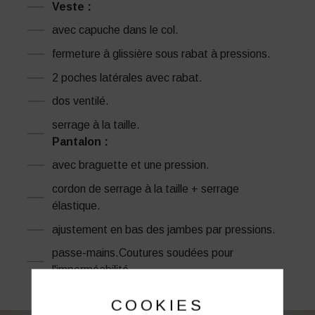
Veste :
avec capuche dans le col.
fermeture à glissière sous rabat à pressions.
2 poches latérales avec rabat.
dos ventilé.
serrage à la taille.
Pantalon :
avec braguette et une pression.
cordon de serrage à la taille + serrage
élastique.
ajustement en bas des jambes par pressions.
passe-mains.Coutures soudées pour
l'imperméabilité.
COOKIES