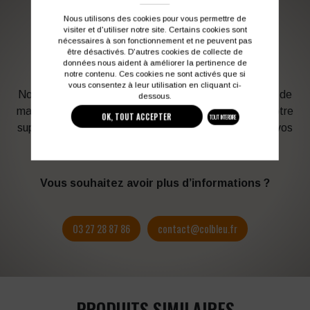
Nous utilisons des cookies pour vous permettre de
visiter et d'utiliser notre site. Certains cookies sont
PERSONNALISATION DE VOS VÊTEMENTS DE
nécessaires à son fonctionnement et ne peuvent pas
TRAVAIL
être désactivés. D'autres cookies de collecte de
données nous aident à améliorer la pertinence de
notre contenu. Ces cookies ne sont activés que si
vous consentez à leur utilisation en cliquant ci-
Notre graphiste connait les produits et les techniques de
dessous.
marquage. Elle sera à votre service afin d’optimiser votre
OK, TOUT ACCEPTER
TOUT INTERDIRE
support en fonction des contraintes techniques et de vos
besoins d’image. Profitez de son expérience !
Vous souhaitez avoir plus d’informations ?
03 27 28 87 86
contact@colbleu.fr
PRODUITS SIMILAIRES