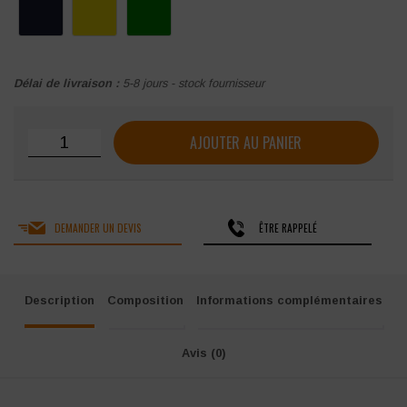
Délai de livraison :
5-8 jours - stock fournisseur
quantité de Veste et pantalon de pluie poly/PVC Singer
AJOUTER AU PANIER
DEMANDER UN DEVIS
ÊTRE RAPPELÉ
Description
Composition
Informations complémentaires
Avis (0)