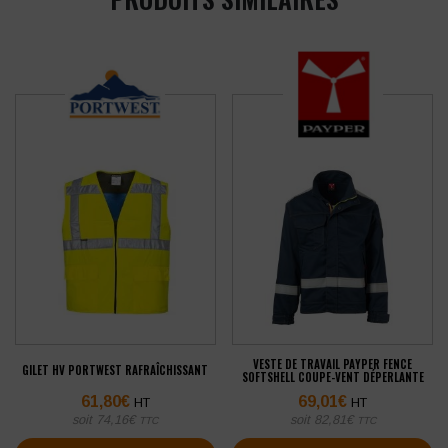
VESTE DE TRAVAIL PAYPER FENCE
GILET HV PORTWEST RAFRAÎCHISSANT
SOFTSHELL COUPE-VENT DÉPERLANTE
61,80
€
69,01
€
HT
HT
soit
74,16
€
soit
82,81
€
TTC
TTC