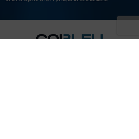
Vente de vêtements professionnels, chaussures de sécurité et EPI pour
de nombreux secteurs d'activité : BTP, industrie, médical, espaces verts,
mécanique, sécurité, entretien... Profitez également de notre service de
sérigraphie, broderie et transfert pour personnaliser vos vêtements
professionnels dans les moindres détails.
Informations
Services
Guides et Normes EPI
Nos bureaux