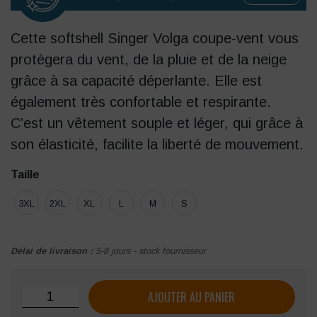
Cette softshell Singer Volga coupe-vent vous
protègera du vent, de la pluie et de la neige
grâce à sa capacité déperlante. Elle est
également très confortable et respirante.
C’est un vêtement souple et léger, qui grâce à
son élasticité, facilite la liberté de mouvement.
Taille
3XL
2XL
XL
L
M
S
Délai de livraison :
5-8 jours - stock fournisseur
quantité de Softshell déperlante Singer Volga
AJOUTER AU PANIER