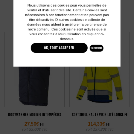
PRODUITS SIMILAIRES
Nous utilisons des cookies pour vous permettre de
visiter et d'utiliser notre site. Certains cookies sont
nécessaires à son fonctionnement et ne peuvent pas
être désactivés. D'autres cookies de collecte de
données nous aident à améliorer la pertinence de
notre contenu. Ces cookies ne sont activés que si
vous consentez à leur utilisation en cliquant ci-
dessous.
OK, TOUT ACCEPTER
TOUT INTERDIRE
BODYWARMER MOLINEL INTEMPÉRIES
SOFTSHELL HAUTE VISIBILITÉ LONGLIFE
27,50
€
114,33
€
HT
HT
soit
33,00
€
soit
137,20
€
TTC
TTC