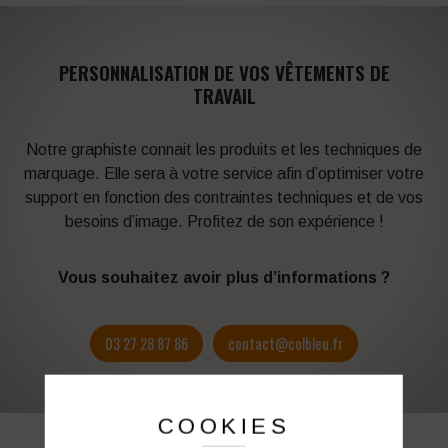
PERSONNALISATION DE VOS VÊTEMENTS DE
TRAVAIL
Notre graphiste connait les produits et les techniques de
marquage. Elle sera à votre service afin d’optimiser votre
support en fonction des contraintes techniques et de vos
besoins d’image. Profitez de son expérience !
Vous souhaitez avoir plus d’informations ?
03 27 28 87 86
contact@colbleu.fr
COOKIES