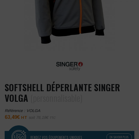
SOFTSHELL DÉPERLANTE SINGER
VOLGA
(personnalisable)
Référence :
VOLGA
63,49
€
HT
soit
76,19
€
TTC
RENDEZ VOS ÉQUIPEMENTS UNIQUES
EN SAVOIR PLUS