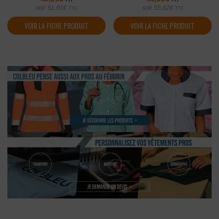
soit
51,91
€
soit
55,62
€
TTC
TTC
VOIR LA FICHE PRODUIT
VOIR LA FICHE PRODUIT