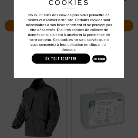
VIENA/VIENO
COOKIES
60,58
€
55,17
€
HT
HT
soit
72,70
€
soit
66,20
€
TTC
TTC
Nous utilisons des cookies pour vous permettre de
visiter et d'utiliser notre site. Certains cookies sont
VOIR LA FICHE PRODUIT
VOIR LA FICHE PRODUIT
nécessaires à son fonctionnement et ne peuvent pas
être désactivés. D'autres cookies de collecte de
données nous aident à améliorer la pertinence de
notre contenu. Ces cookies ne sont activés que si
vous consentez à leur utilisation en cliquant ci-
dessous.
OK, TOUT ACCEPTER
TOUT INTERDIRE