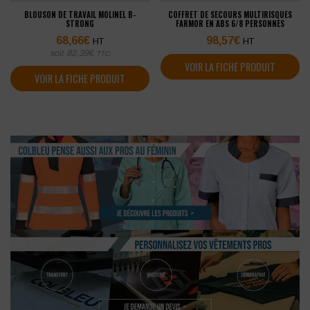
BLOUSON DE TRAVAIL MOLINEL B-
COFFRET DE SECOURS MULTIRISQUES
STRONG
FARMOR EN ABS 6/8 PERSONNES
68,66
€
98,57
€
HT
HT
soit
82,39
€
TTC
VOIR LA FICHE PRODUIT
VOIR LA FICHE PRODUIT