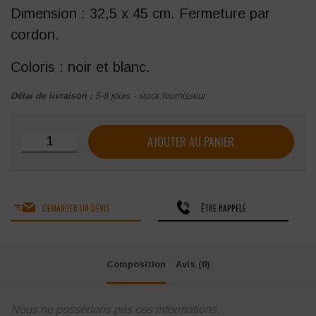
Dimension :
32,5 x 45 cm. Fermeture par
cordon.
Coloris :
noir et blanc.
Délai de livraison :
5-8 jours - stock fournisseur
quantité de Sac de transport en polyester SINGER 32,5 X
AJOUTER AU PANIER
DEMANDER UN DEVIS
ÊTRE RAPPELÉ
Composition
Avis (0)
Nous ne possédons pas ces informations.