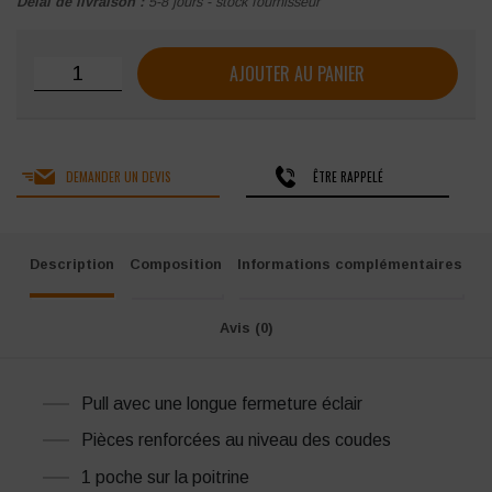
Délai de livraison :
5-8 jours - stock fournisseur
quantité de Pull de travail homme HEROCK Othello
AJOUTER AU PANIER
DEMANDER UN DEVIS
ÊTRE RAPPELÉ
Description
Composition
Informations complémentaires
Avis (0)
Pull avec une longue fermeture éclair
Pièces renforcées au niveau des coudes
1 poche sur la poitrine