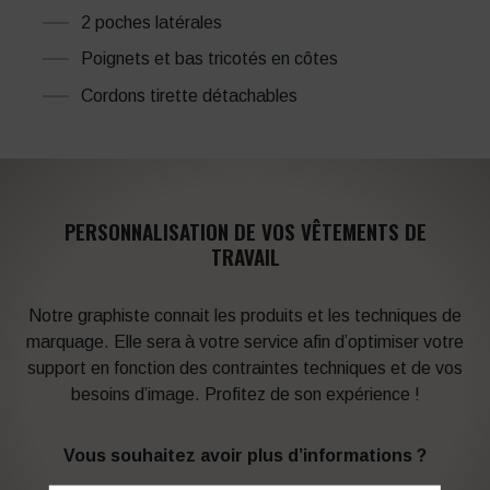
2 poches latérales
Poignets et bas tricotés en côtes
Cordons tirette détachables
PERSONNALISATION DE VOS VÊTEMENTS DE
TRAVAIL
Notre graphiste connait les produits et les techniques de
marquage. Elle sera à votre service afin d’optimiser votre
support en fonction des contraintes techniques et de vos
besoins d’image. Profitez de son expérience !
Vous souhaitez avoir plus d’informations ?