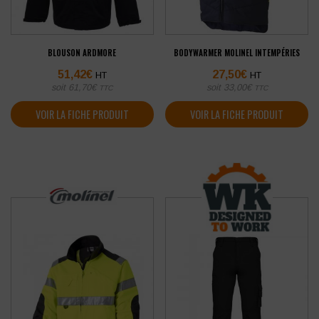
BLOUSON ARDMORE
BODYWARMER MOLINEL INTEMPÉRIES
51,42
€
27,50
€
HT
HT
soit
61,70
€
soit
33,00
€
TTC
TTC
VOIR LA FICHE PRODUIT
VOIR LA FICHE PRODUIT