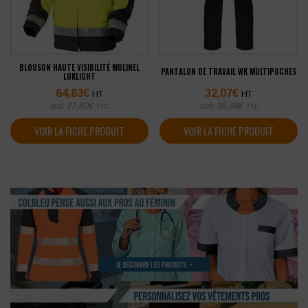
BLOUSON HAUTE VISIBILITÉ MOLINEL
PANTALON DE TRAVAIL WK MULTIPOCHES
LUKLIGHT
64,83
€
32,07
€
HT
HT
soit
77,80
€
soit
38,48
€
TTC
TTC
VOIR LA FICHE PRODUIT
VOIR LA FICHE PRODUIT