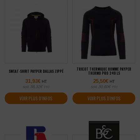
TRICOT THERMIQUE HOMME PAYPER
SWEAT-SHIRT PAYPER DALLAS ZIPPÉ
THERMO PRO 240 LS
31,93
€
25,50
€
HT
HT
soit
38,32
€
soit
30,60
€
TTC
TTC
VOIR PLUS D'INFOS
VOIR PLUS D'INFOS