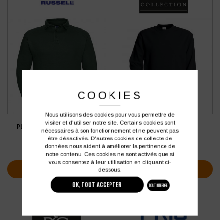
COOKIES
Nous utilisons des cookies pour vous permettre de
visiter et d'utiliser notre site. Certains cookies sont
PULL À COL RUSSELL HEAVY DUTY
PULL B&C SET IN
nécessaires à son fonctionnement et ne peuvent pas
être désactivés. D'autres cookies de collecte de
35,70
€
19,26
€
HT
HT
données nous aident à améliorer la pertinence de
soit
42,84
€
soit
23,11
€
TTC
TTC
notre contenu. Ces cookies ne sont activés que si
vous consentez à leur utilisation en cliquant ci-
VOIR PLUS D'INFOS
VOIR PLUS D'INFOS
dessous.
OK, TOUT ACCEPTER
TOUT INTERDIRE