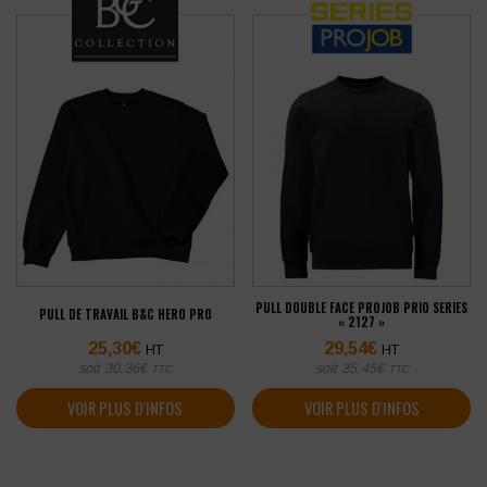
PULL DOUBLE FACE PROJOB PRIO SERIES
PULL DE TRAVAIL B&C HERO PRO
« 2127 »
25,30
€
29,54
€
HT
HT
soit
30,36
€
soit
35,45
€
TTC
TTC
VOIR PLUS D'INFOS
VOIR PLUS D'INFOS