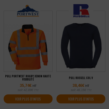
PULL PORTWEST RUGBY XENON HAUTE
PULL RUSSELL COL V
VISIBILITÉ
35,74
€
38,46
€
HT
HT
soit
42,89
€
soit
46,15
€
TTC
TTC
VOIR PLUS D'INFOS
VOIR PLUS D'INFOS