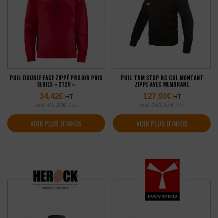
PULL DOUBLE FACE ZIPPÉ PROJOB PRIO
PULL TBM STOP RC COL MONTANT
SERIES « 2128 »
ZIPPE AVEC MEMBRANE
34,42
€
127,93
€
HT
HT
soit
41,30
€
soit
153,52
€
TTC
TTC
VOIR PLUS D'INFOS
VOIR PLUS D'INFOS