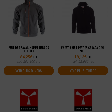
PULL DE TRAVAIL HOMME HEROCK
SWEAT-SHIRT PAYPER CANADA DEMI-
OTHELLO
ZIPPÉ
84,25
€
19,13
€
HT
HT
soit
101,10
€
soit
22,96
€
TTC
TTC
VOIR PLUS D'INFOS
VOIR PLUS D'INFOS