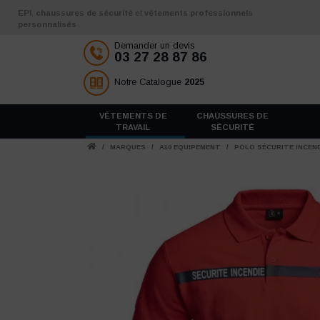
Aller au contenu
EPI
,
chaussures de sécurité
et
vêtements professionnels
personnalisés
Demander un devis
03 27 28 87 86
Notre Catalogue
2025
VÊTEMENTS DE
CHAUSSURES DE
TRAVAIL
SÉCURITÉ
/
MARQUES
/
A10 EQUIPEMENT
/
POLO SÉCURITE INCEN