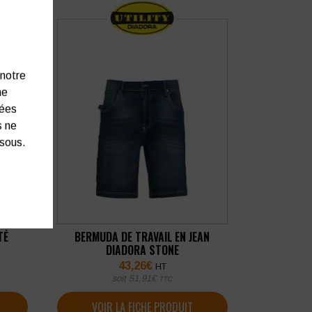
 notre
ne
nées
s ne
ssous.
TÉ
BERMUDA DE TRAVAIL EN JEAN
DIADORA STONE
43,26
€
HT
soit
51,91
€
TTC
VOIR LA FICHE PRODUIT