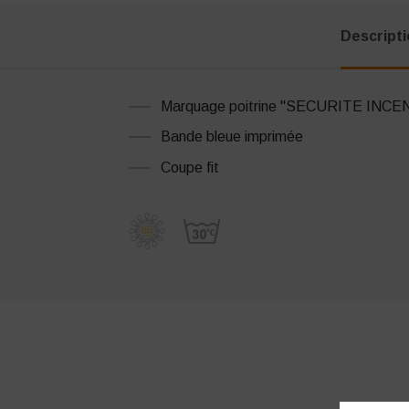
Descript
Marquage poitrine "SECURITE INCE
Bande bleue imprimée
Coupe fit