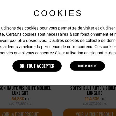
COOKIES
utilisons des cookies pour vous permettre de visiter et d'utiliser
ite. Certains cookies sont nécessaires à son fonctionnement et 
vent pas être désactivés. D'autres cookies de collecte de don
s aident à améliorer la pertinence de notre contenu. Ces cookie
activés que si vous consentez à leur utilisation en cliquant ci-de
OK, TOUT ACCEPTER
TOUT INTERDIRE
ON HAUTE VISIBILITÉ MOLINEL
SOFTSHELL HAUTE VISIBILI
LUKLIGHT
LONGLIFE
64,83
€
114,33
€
HT
HT
soit
77,80
€
soit
137,20
€
TTC
TTC
VOIR LA FICHE PRODUIT
VOIR LA FICHE PRODUIT