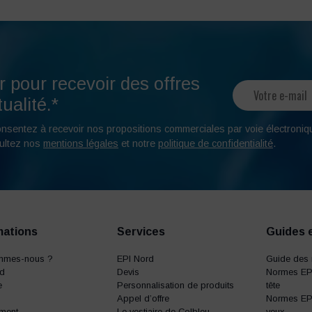
r pour recevoir des offres
ualité.*
onsentez à recevoir nos propositions commerciales par voie électroniq
ultez nos
mentions légales
et notre
politique de confidentialité
.
mations
Services
Guides 
mmes-nous ?
EPI Nord
Guide des 
rd
Devis
Normes EPI
e
Personnalisation de produits
tête
Appel d’offre
Normes EPI
ment
Le vestiaire de Colbleu
yeux