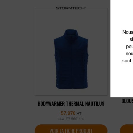
Nous 
s
peu
nou
sont 
BLOUS
BODYWARMER THERMAL NAUTILUS
57,97
€
HT
soit
69,56
€
TTC
VOIR LA FICHE PRODUIT