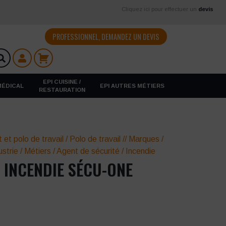
Cliquez ici pour effectuer un
devis
PROFESSIONNEL, DEMANDEZ UN DEVIS
EPI CUISINE /
 MÉDICAL
EPI AUTRES MÉTIERS
RESTAURATION
t et polo de travail
/
Polo de travail
//
Marques
/
ustrie
/
Métiers
/
Agent de sécurité
/
Incendie
 INCENDIE SÉCU-ONE