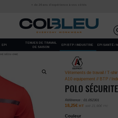
+ de 24 ans d’expérience à vos côtés
TENUES DE TRAVAIL
EPI
EPI BTP / INDUSTRIE
EPI SANTÉ /
DE SAISON
DIE SÉCU-ONE
Vêtements de travail
/
T-shir
A10 equipement
//
BTP / Ind
POLO SÉCURITE
Référence :
01.052301
18,25
€
HT
soit
21,90
€
TTC
Couleur