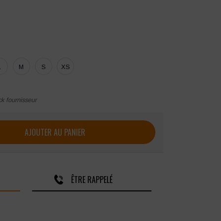
L
M
S
XS
ck fournisseur
e incendie SÉCU-ONE
AJOUTER AU PANIER
ÊTRE RAPPELÉ