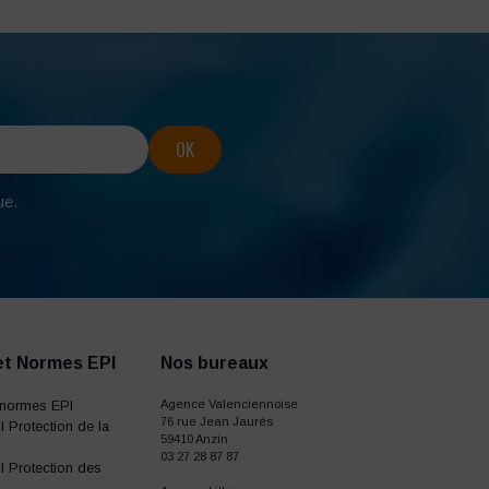
ue.
et Normes EPI
Nos bureaux
normes EPI
Agence Valenciennoise
76 rue Jean Jaurès
 Protection de la
59410 Anzin
03 27 28 87 87
 Protection des