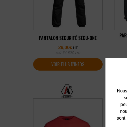
PAR
PANTALON SÉCURITÉ SÉCU-ONE
29,00
€
HT
soit
34,80
€
TTC
VOIR PLUS D'INFOS
Nous 
s
peu
nou
sont 