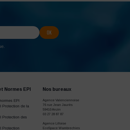
ue.
et Normes EPI
Nos bureaux
normes EPI
Agence Valenciennoise
76 rue Jean Jaurès
 Protection de la
59410 Anzin
03 27 28 87 87
 Protection des
Agence Lilloise
 Protection
EcoSpace Wambrechies