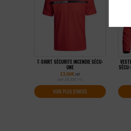
T-SHIRT SÉCURITE INCENDIE SÉCU-
VEST
ONE
SÉCU-
13,60
€
HT
soit
16,32
€
TTC
VOIR PLUS D'INFOS