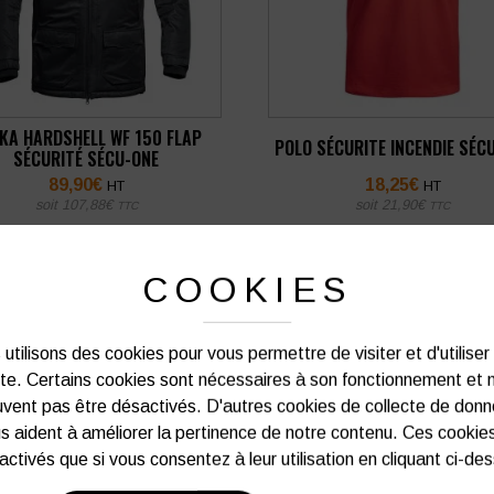
KA HARDSHELL WF 150 FLAP
POLO SÉCURITE INCENDIE SÉC
SÉCURITÉ SÉCU-ONE
89,90
€
18,25
€
HT
HT
soit
107,88
€
soit
21,90
€
TTC
TTC
VOIR PLUS D'INFOS
VOIR PLUS D'INFOS
COOKIES
utilisons des cookies pour vous permettre de visiter et d'utiliser
ite. Certains cookies sont nécessaires à son fonctionnement et 
vent pas être désactivés. D'autres cookies de collecte de don
s aident à améliorer la pertinence de notre contenu. Ces cookie
activés que si vous consentez à leur utilisation en cliquant ci-de