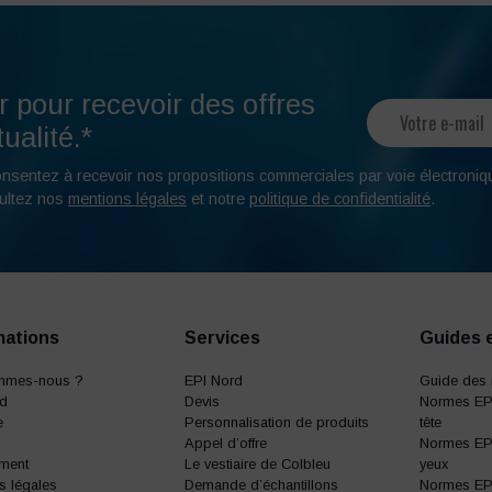
r pour recevoir des offres
ualité.*
onsentez à recevoir nos propositions commerciales par voie électroniq
ultez nos
mentions légales
et notre
politique de confidentialité
.
mations
Services
Guides 
mmes-nous ?
EPI Nord
Guide des 
rd
Devis
Normes EPI
e
Personnalisation de produits
tête
Appel d’offre
Normes EPI
ment
Le vestiaire de Colbleu
yeux
s légales
Demande d’échantillons
Normes EPI