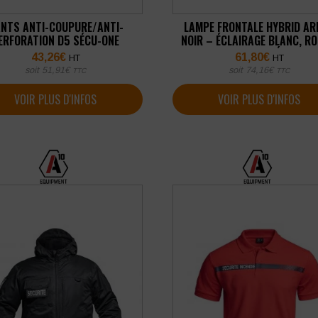
NTS ANTI-COUPURE/ANTI-
LAMPE FRONTALE HYBRID AR
ERFORATION D5 SÉCU-ONE
NOIR – ÉCLAIRAGE BLANC, RO
VERT ET BLEU SÉCU-ONE
43,26
€
61,80
€
HT
HT
soit
51,91
€
soit
74,16
€
TTC
TTC
VOIR PLUS D'INFOS
VOIR PLUS D'INFOS