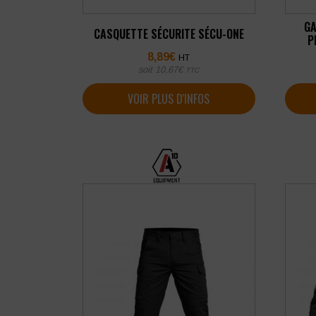
GA
CASQUETTE SÉCURITE SÉCU-ONE
P
8,89
€
HT
soit
10,67
€
TTC
VOIR PLUS D'INFOS