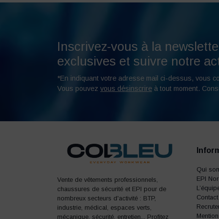
Inscrivez-vous à la newslette
exclusives et suivre notre act
*En indiquant votre adresse mail ci-dessus, vous c
Vous pouvez
vous désinscrire
à tout moment. Cons
Infor
Qui so
EPI No
Vente de vêtements professionnels,
L’équip
chaussures de sécurité et EPI pour de
Contact
nombreux secteurs d'activité : BTP,
Recrute
industrie, médical, espaces verts,
Mention
mécanique, sécurité, entretien... Profitez