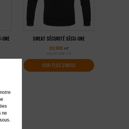
U-ONE
SWEAT SÉCURITÉ SÉCU-ONE
30,90
€
HT
soit
37,08
€
TTC
VOIR PLUS D'INFOS
 notre
ne
nées
s ne
ssous.