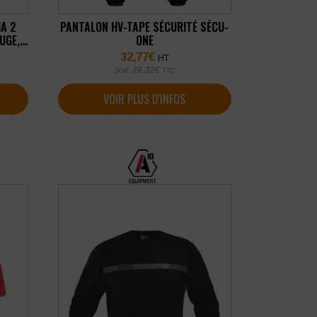
IA 2
PANTALON HV-TAPE SÉCURITÉ SÉCU-
UGE,
ONE
32,77
€
HT
soit
39,32
€
TTC
VOIR PLUS D'INFOS