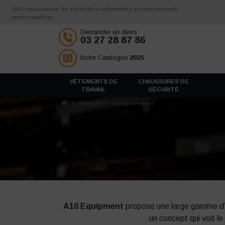
Aller au contenu
EPI
,
chaussures de sécurité
et
vêtements professionnels
personnalisés
Demander un devis
03 27 28 87 86
Notre Catalogue
2025
VÊTEMENTS DE
CHAUSSURES DE
TRAVAIL
SÉCURITÉ
/
MARQUES
/
A10 EQUIPEMENT
A10 Equipment
propose une large gamme d’éq
un concept qui voit le