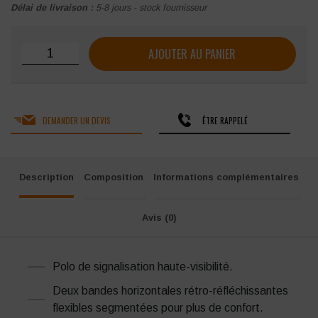
Délai de livraison :
5-8 jours - stock fournisseur
quantité de Polo haute visibilité Singer Polma/Polmo
AJOUTER AU PANIER
DEMANDER UN DEVIS
ÊTRE RAPPELÉ
Description
Composition
Informations complémentaires
Avis (0)
Polo de signalisation haute-visibilité.
Deux bandes horizontales rétro-réfléchissantes
flexibles segmentées pour plus de confort.