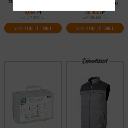
GILET MULTIFONCTION YOKO HAUTE
SWEAT-SHIRT COL ZIPPÉ KARIBAN
VISIBILITÉ
9,06
€
29,48
€
HT
HT
soit
10,87
€
soit
35,38
€
TTC
TTC
VOIR LA FICHE PRODUIT
VOIR LA FICHE PRODUIT