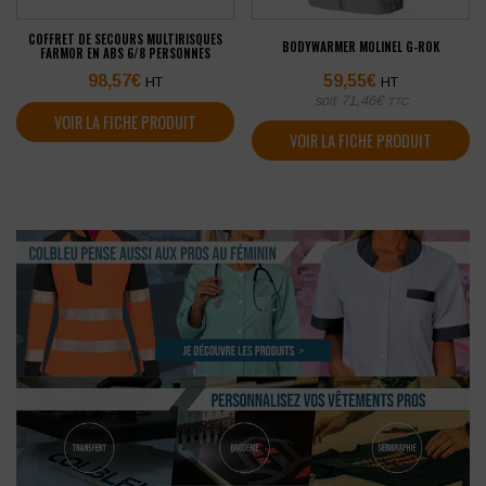
COFFRET DE SECOURS MULTIRISQUES
BODYWARMER MOLINEL G-ROK
FARMOR EN ABS 6/8 PERSONNES
98,57
€
59,55
€
HT
HT
soit
71,46
€
TTC
VOIR LA FICHE PRODUIT
VOIR LA FICHE PRODUIT