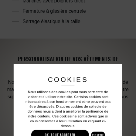
Manches avec poignets tricot
Fermeture à glissière centrale
Serrage élastique à la taille
PERSONNALISATION DE VOS VÊTEMENTS DE
TRAVAIL
COOKIES
Notre graphiste connait les produits et les techniques de
marquage. Elle sera à votre service afin d’optimiser votre
Nous utilisons des cookies pour vous permettre de
support en fonction des contraintes techniques et de vos
visiter et d'utiliser notre site. Certains cookies sont
nécessaires à son fonctionnement et ne peuvent pas
besoins d’image. Profitez de son expérience !
être désactivés. D'autres cookies de collecte de
données nous aident à améliorer la pertinence de
notre contenu. Ces cookies ne sont activés que si
Vous souhaitez avoir plus d’informations ?
vous consentez à leur utilisation en cliquant ci-
dessous.
OK, TOUT ACCEPTER
TOUT INTERDIRE