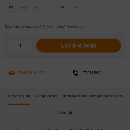
3XL
2XL
XL
L
M
S
Délai de livraison :
5-8 jours - stock fournisseur
quantité de Polaire haute visibilité Singer Polga/Polgo
AJOUTER AU PANIER
DEMANDER UN DEVIS
ÊTRE RAPPELÉ
Description
Composition
Informations complémentaires
Avis (0)