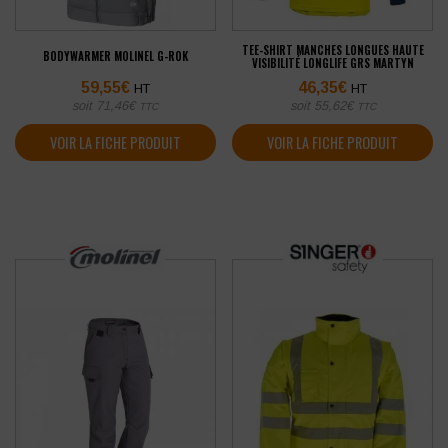
TEE-SHIRT MANCHES LONGUES HAUTE
BODYWARMER MOLINEL G-ROK
VISIBILITÉ LONGLIFE GRS MARTYN
59,55
€
46,35
€
HT
HT
soit
71,46
€
soit
55,62
€
TTC
TTC
VOIR LA FICHE PRODUIT
VOIR LA FICHE PRODUIT