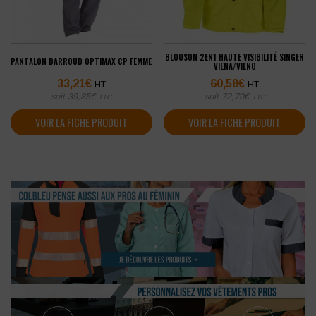
BLOUSON 2EN1 HAUTE VISIBILITÉ SINGER
PANTALON BARROUD OPTIMAX CP FEMME
VIENA/VIENO
33,21
€
60,58
€
HT
HT
soit
39,85
€
soit
72,70
€
TTC
TTC
VOIR LA FICHE PRODUIT
VOIR LA FICHE PRODUIT