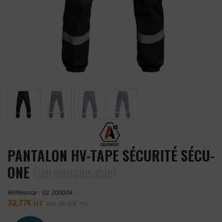
PANTALON HV-TAPE SÉCURITÉ SÉCU-
ONE
(personnalisable)
Référence :
01.203004
32,77
€
HT
soit
39,32
€
TTC