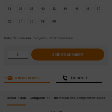
34
36
38
40
42
44
46
48
50
52
54
56
58
60
Délai de livraison :
5-8 jours - stock fournisseur
quantité de Pantalon HV-TAPE Sécurité SÉCU-ONE
AJOUTER AU PANIER
DEMANDER UN DEVIS
ÊTRE RAPPELÉ
Description
Composition
Informations complémentaires