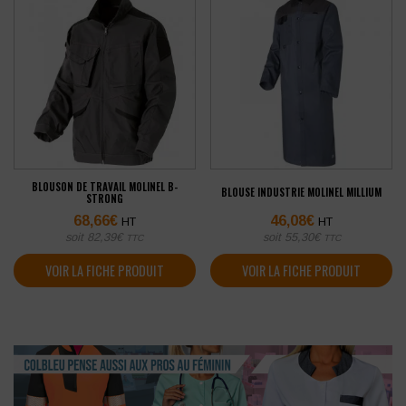
BLOUSON DE TRAVAIL MOLINEL B-
BLOUSE INDUSTRIE MOLINEL MILLIUM
STRONG
68,66
€
46,08
€
HT
HT
soit
82,39
€
soit
55,30
€
TTC
TTC
VOIR LA FICHE PRODUIT
VOIR LA FICHE PRODUIT