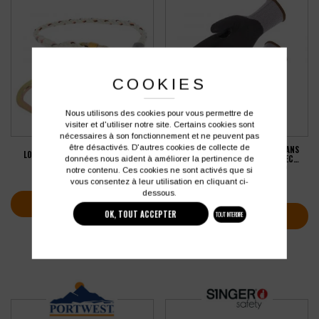
COOKIES
Nous utilisons des cookies pour vous permettre de
visiter et d'utiliser notre site. Certains cookies sont
nécessaires à son fonctionnement et ne peuvent pas
être désactivés. D'autres cookies de collecte de
GANT NITRILE MOUSSE SINGER SANS
LONGE DE RETENUE SINGER 1.50 M
PICOTS DOS AÉRÉ JAUGE 15 AVEC
données nous aident à améliorer la pertinence de
RENFORT (LOT DE 10 PAIRES)
notre contenu. Ces cookies ne sont activés que si
28,72
€
37,49
€
HT
HT
vous consentez à leur utilisation en cliquant ci-
soit
44,99
€
TTC
dessous.
VOIR LA FICHE PRODUIT
OK, TOUT ACCEPTER
VOIR LA FICHE PRODUIT
TOUT INTERDIRE