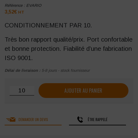
Référence :
EVARIO
3,52
€
HT
CONDITIONNEMENT PAR 10.
Très bon rapport qualité/prix. Port confortable
et bonne protection. Fiabilité d’une fabrication
ISO 9001.
Délai de livraison :
5-8 jours - stock fournisseur
quantité de Lunettes-masque Singer Evario
AJOUTER AU PANIER
DEMANDER UN DEVIS
ÊTRE RAPPELÉ