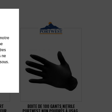
 notre
ne
nées
s ne
ssous.
RT
BOITE DE 100 GANTS NITRILE
SEUR
PORTWEST NON POUDRÉS À USAGE