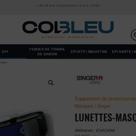
+ de 24 ans d’expérience à vos côtés
TENUES DE TRAVAIL
EPI
EPI BTP / INDUSTRIE
EPI SANTÉ /
DE SAISON
CANA
Équipement de protection ind
Marques
/
Singer
LUNETTES-MAS
Référence :
EVACANA