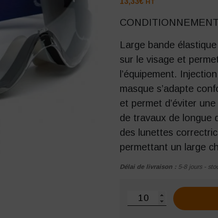
13,33
€
HT
CONDITIONNEMENT 
Large bande élastique 
sur le visage et permet
l’équipement. Injection
masque s’adapte confor
et permet d’éviter une
de travaux de longue d
des lunettes correctri
permettant un large c
Délai de livraison :
5-8 jours - sto
quantité de Lunettes-mas