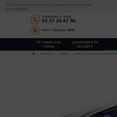
Aller au contenu
EPI
,
chaussures de sécurité
et
vêtements professionnels
personnalisés
Demander un devis
03 27 28 87 86
Notre Catalogue
2025
VÊTEMENTS DE
CHAUSSURES DE
TRAVAIL
SÉCURITÉ
/
MARQUES
/
SINGER
/
LUNETTES-MASQUE SINGER EVA