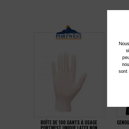
Nous 
s
peu
nou
sont 
BOÎTE DE 100 GANTS À USAGE
GENOU
PORTWEST UNIQUE LATEX NON